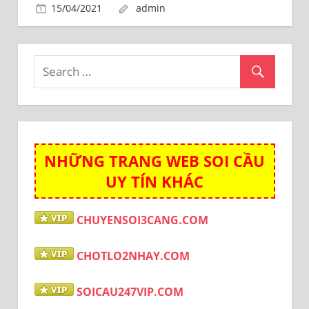
15/04/2021
admin
cả
nước.
NHỮNG TRANG WEB SOI CẦU
UY TÍN KHÁC
CHUYENSOI3CANG.COM
CHOTLO2NHAY.COM
SOICAU247VIP.COM