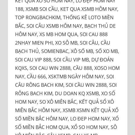
KẾT QUA XO SO HOM NAY, LÔ ĐẸP HÔM NAY
188, XSMB SOI CẦU, KET QUA XSMB HÔM NAY,
TOP RONGBACHKIM, THỐNG KÊ LOTO MIỀN
BẮC, SOI CÂU XSMB HÔM NAY, BẠCH THỦ DE
HÔM NAY, XS MB HOM QUA, SOI CAU 888
2NHAY MIEN PHI, XO SÔ MB, SOI CÂU, CẦU
BẠCH THỦ, SOMIENBAC, XÔ SỐ MB, SỐ XO MB,
SOI CAU VIP 888, SOI CẦU VIP MB, DỰ ĐOÁN
KQXS, SOI CAU WIN 2888, CẦU 888, XOSO HOM
NAY, CẦU 666, XSKTMB NGÀY HÔM NAY, SOI
CÂU RÔNG BACH KIM, SOI CẦU WIN 2888, SOI
RÔNG BACH KIM, DU DOAN KQ XSMB, XO SỐ
HOM NAY, SO XÔ MIÊN BẮC, KẾT QUẢ SỔ XÔ
MIÊN BẮC HÔM NAY, XSMB XSMN KẾT QUẢ XỐ
SỐ MIỀN BẮC HÔM NAY, LO ĐEP HOM NAY, XỔ
SỐ MIỀN BẮC HOM QUA, XỔ SO HOM NAY, SÔ