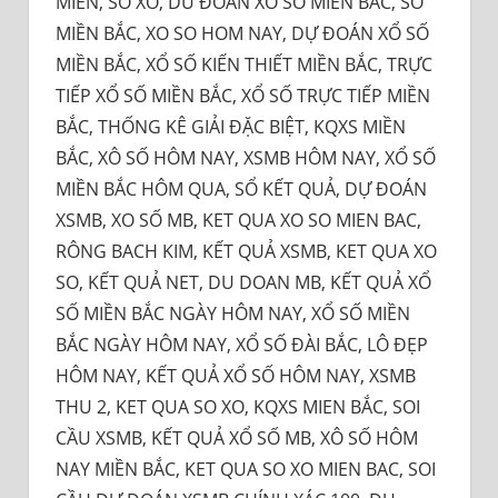
MIỀN, SỐ XO, DU ĐOAN XO SO MIEN BAC, SỐ
MIỀN BẮC, XO SO HOM NAY, DỰ ĐOÁN XỔ SỐ
MIỀN BẮC, XỔ SỐ KIẾN THIẾT MIỀN BẮC, TRỰC
TIẾP XỔ SỐ MIỀN BẮC, XỔ SỐ TRỰC TIẾP MIỀN
BẮC, THỐNG KÊ GIẢI ĐẶC BIỆT, KQXS MIỀN
BẮC, XÔ SỐ HÔM NAY, XSMB HÔM NAY, XỔ SỐ
MIỀN BẮC HÔM QUA, SỔ KẾT QUẢ, DỰ ĐOÁN
XSMB, XO SỐ MB, KET QUA XO SO MIEN BAC,
RÔNG BACH KIM, KẾT QUẢ XSMB, KET QUA XO
SO, KẾT QUẢ NET, DU DOAN MB, KẾT QUẢ XỔ
SỐ MIỀN BẮC NGÀY HÔM NAY, XỔ SỐ MIỀN
BẮC NGÀY HÔM NAY, XỔ SỐ ĐÀI BẮC, LÔ ĐẸP
HÔM NAY, KẾT QUẢ XỔ SỐ HÔM NAY, XSMB
THU 2, KET QUA SO XO, KQXS MIEN BẮC, SOI
CẦU XSMB, KẾT QUẢ XỔ SỐ MB, XÔ SỐ HÔM
NAY MIỀN BẮC, KET QUA SO XO MIEN BAC, SOI