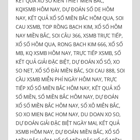
KẾT QUẢ XỔ SỐ KIẾN THIẾT MIỀN BẮC,
KQXSMB HÔM NAY, DỰ ĐOÁN SỐ DE HÔM
NAY, KẾT QUẢ XỔ SỐ MIỀN BẮC HÔM QUA, SOI
CAU XSMB, TOP RỒNG BẠCH KIM, XỔ SỐ HÔM
NAY MIỀN BẮC, SOI CÂU 366, XSMB TRỰC TIẾP,
XỔ SỐ HÔM QUA, RONG BACH KIM 666, XỔ SỐ
MB, KQ XSMB HÔM NAY, TRỰC TIẾP XSMB, SỐ
KẾT QUẢ GIẢI ĐẶC BIỆT, DỰ ĐOÁN XỔ SỐ, XO
SO NET, XỔ SỐ ĐÀI MIỀN BẮC, SOI CAU 888, SOI
CẦU XSMB MIỄN PHÍ NGÀY HÔM NAY, TRỰC
TIẾP XỔ SỐ MIỀN BẮC HÔM NAY, KẾT QUẢ XỔ
SỐ MIỀN, SỐ MIỀN BẮC HÔM NAY, DỰ ĐOÁN
XỔ SỐ MIỀN BẮC HÔM NAY, SỔ XÔ MIÊN BẮC,
SO XO MIEN BAC HOM NAY, DU DOAN XO SO,
DỰ ĐOÁN GIẢI ĐẶC BIỆT NGÀY MAI, KẾT QUẢ
XSMB HÔM NAY, DỰ ĐOÁN MIỀN BẮC, XỔ SỐ