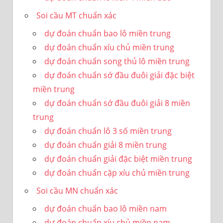
Soi cầu MT chuẩn xác
dự đoán chuẩn bao lô miền trung
dự đoán chuẩn xíu chủ miền trung
dự đoán chuẩn song thủ lô miền trung
dự đoán chuẩn sớ đầu đuôi giải đặc biệt
miền trung
dự đoán chuẩn sớ đầu đuôi giải 8 miền
trung
dự đoán chuẩn lô 3 số miền trung
dự đoán chuẩn giải 8 miền trung
dự đoán chuẩn giải đặc biệt miền trung
dự đoán chuẩn cặp xíu chủ miền trung
Soi cầu MN chuẩn xác
dự đoán chuẩn bao lô miền nam
dự đoán chuẩn xíu chủ miền nam