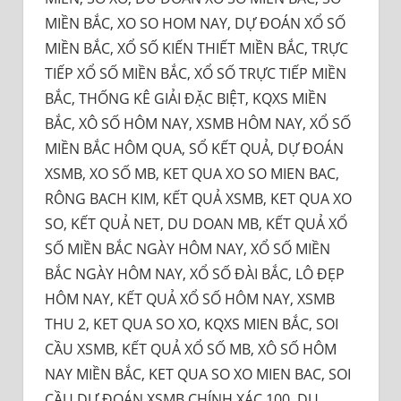
MIỀN BẮC, XO SO HOM NAY, DỰ ĐOÁN XỔ SỐ
MIỀN BẮC, XỔ SỐ KIẾN THIẾT MIỀN BẮC, TRỰC
TIẾP XỔ SỐ MIỀN BẮC, XỔ SỐ TRỰC TIẾP MIỀN
BẮC, THỐNG KÊ GIẢI ĐẶC BIỆT, KQXS MIỀN
BẮC, XÔ SỐ HÔM NAY, XSMB HÔM NAY, XỔ SỐ
MIỀN BẮC HÔM QUA, SỔ KẾT QUẢ, DỰ ĐOÁN
XSMB, XO SỐ MB, KET QUA XO SO MIEN BAC,
RÔNG BACH KIM, KẾT QUẢ XSMB, KET QUA XO
SO, KẾT QUẢ NET, DU DOAN MB, KẾT QUẢ XỔ
SỐ MIỀN BẮC NGÀY HÔM NAY, XỔ SỐ MIỀN
BẮC NGÀY HÔM NAY, XỔ SỐ ĐÀI BẮC, LÔ ĐẸP
HÔM NAY, KẾT QUẢ XỔ SỐ HÔM NAY, XSMB
THU 2, KET QUA SO XO, KQXS MIEN BẮC, SOI
CẦU XSMB, KẾT QUẢ XỔ SỐ MB, XÔ SỐ HÔM
NAY MIỀN BẮC, KET QUA SO XO MIEN BAC, SOI
CẦU DỰ ĐOÁN XSMB CHÍNH XÁC 100, DU