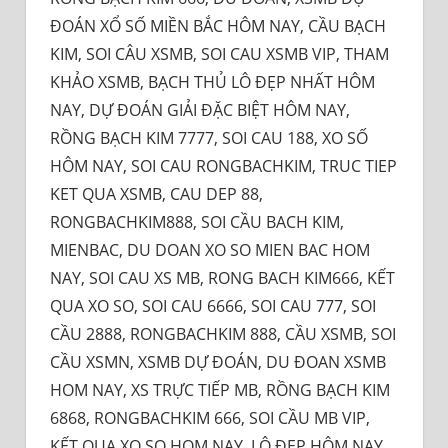
ĐOÁN XỔ SỐ MIỀN BẮC HÔM NAY, CẦU BẠCH
KIM, SOI CÂU XSMB, SOI CAU XSMB VIP, THAM
KHẢO XSMB, BẠCH THỦ LÔ ĐẸP NHẤT HÔM
NAY, DỰ ĐOÁN GIẢI ĐẶC BIỆT HÔM NAY,
RỒNG BẠCH KIM 7777, SOI CAU 188, XO SỐ
HÔM NAY, SOI CAU RONGBACHKIM, TRUC TIEP
KET QUA XSMB, CAU DEP 88,
RONGBACHKIM888, SOI CẦU BACH KIM,
MIENBAC, DU DOAN XO SO MIEN BAC HOM
NAY, SOI CAU XS MB, RONG BACH KIM666, KẾT
QUA XO SO, SOI CAU 6666, SOI CAU 777, SOI
CẦU 2888, RONGBACHKIM 888, CẦU XSMB, SOI
CẦU XSMN, XSMB DỰ ĐOÁN, DU ĐOAN XSMB
HOM NAY, XS TRỰC TIẾP MB, RỒNG BẠCH KIM
6868, RONGBACHKIM 666, SOI CẦU MB VIP,
KẾT QUA XO SO HOM NAY, LÔ ĐẸP HÔM NAY