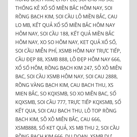
THỐNG KÊ XỔ SỐ MIỀN BẮC HÔM NAY, SOI
RỒNG BẠCH KIM, SOI CẦU LÔ MIỀN BẮC, CAU
LO MB, KẾT QUẢ XỔ SỐ MIỀN BẮC HÔM NAY
HÔM NAY, SOI CẦU 188, KẾT QUẢ MIỀN BẮC
HÔM NAY, XO SO HÔM NAY, KET QUẢ XỔ SỐ,
SOI CẦU MIỄN PHÍ, XSMB HÔM NAY TRỰC TIẾP,
CẦU ĐẸP 88, XSMB 888, LÔ ĐẸP HÔM NAY 666,
XỔ SỐ HÔM, RỒNG BẠCH KIM 247, SÔ XÔ MIÊN
BAC, SOI CẦU XSMB HÔM NAY, SOI CAU 2888,
RỒNG VÀNG BẠCH KIM, CAU BACH THU, XS
MIEN BẮC, SO KQXSMB, SO XO MIÊN BAC, SỐ
KQXSMB, SOI CẦU 777, TRỰC TIẾP KQXSMB, SỔ
KẾT QUA, SOI CAU BACH THU, LÔ TOP RỒNG
BẠCH KIM, SÔ XÔ MIÊN BẮC, CAU 666,
XSMB888, SỔ KET QUẢ, XS MB THU 2, SOI CẦU
RỒNG BẠCH KIM 666, DU DOAN, XSMB DỰ