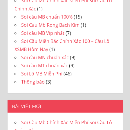
Soi Cầu Mb Chính Xác Miễn Phí Soi Cầu Lô
Chính Xác
(1)
Soi cầu MB chuẩn 100%
(15)
Soi Cau Mb Rong Bach Kim
(1)
Soi cầu MB Víp nhất
(7)
Soi Cầu Miền Bắc Chính Xác 100 – Cầu Lô
XSMB Hôm Nay
(1)
Soi cầu MN chuẩn xác
(9)
Soi cầu MT chuẩn xác
(9)
Soi Lô MB Miễn Phí
(46)
Thông báo
(3)
BÀI VIẾT MỚI
Soi Cầu Mb Chính Xác Miễn Phí Soi Cầu Lô