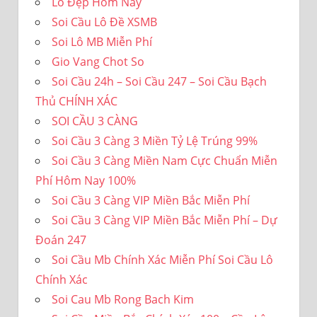
Lô Đẹp Hôm Nay
Soi Cầu Lô Đề XSMB
Soi Lô MB Miễn Phí
Gio Vang Chot So
Soi Cầu 24h – Soi Cầu 247 – Soi Cầu Bạch
Thủ CHÍNH XÁC
SOI CẦU 3 CÀNG
Soi Cầu 3 Càng 3 Miền Tỷ Lệ Trúng 99%
Soi Cầu 3 Càng Miền Nam Cực Chuẩn Miễn
Phí Hôm Nay 100%
Soi Cầu 3 Càng VIP Miền Bắc Miễn Phí
Soi Cầu 3 Càng VIP Miền Bắc Miễn Phí – Dự
Đoán 247
Soi Cầu Mb Chính Xác Miễn Phí Soi Cầu Lô
Chính Xác
Soi Cau Mb Rong Bach Kim