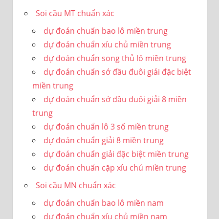
Soi cầu MT chuẩn xác
dự đoán chuẩn bao lô miền trung
dự đoán chuẩn xíu chủ miền trung
dự đoán chuẩn song thủ lô miền trung
dự đoán chuẩn sớ đầu đuôi giải đặc biệt
miền trung
dự đoán chuẩn sớ đầu đuôi giải 8 miền
trung
dự đoán chuẩn lô 3 số miền trung
dự đoán chuẩn giải 8 miền trung
dự đoán chuẩn giải đặc biệt miền trung
dự đoán chuẩn cặp xíu chủ miền trung
Soi cầu MN chuẩn xác
dự đoán chuẩn bao lô miền nam
dự đoán chuẩn xíu chủ miền nam