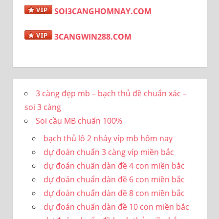
SOI3CANGHOMNAY.COM
3CANGWIN288.COM
3 càng đẹp mb – bạch thủ đề chuẩn xác –
soi 3 càng
Soi cầu MB chuẩn 100%
bạch thủ lô 2 nháy víp mb hôm nay
dự đoán chuẩn 3 càng víp miền bắc
dự đoán chuẩn dàn đề 4 con miền bắc
dự đoán chuẩn dàn đề 6 con miền bắc
dự đoán chuẩn dàn đề 8 con miền bắc
dự đoán chuẩn dàn đề 10 con miền bắc