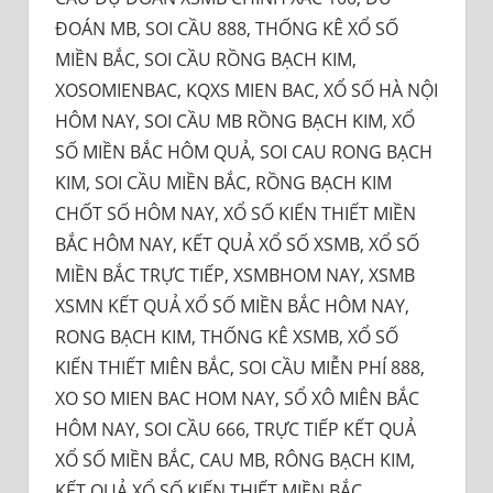
ĐOÁN MB, SOI CẦU 888, THỐNG KÊ XỔ SỐ
MIỀN BẮC, SOI CẦU RỒNG BẠCH KIM,
XOSOMIENBAC, KQXS MIEN BAC, XỔ SỐ HÀ NỘI
HÔM NAY, SOI CẦU MB RỒNG BẠCH KIM, XỔ
SỐ MIỀN BẮC HÔM QUẢ, SOI CAU RONG BẠCH
KIM, SOI CẦU MIỀN BẮC, RỒNG BẠCH KIM
CHỐT SỐ HÔM NAY, XỔ SỐ KIẾN THIẾT MIỀN
BẮC HÔM NAY, KẾT QUẢ XỔ SỐ XSMB, XỔ SỐ
MIỀN BẮC TRỰC TIẾP, XSMBHOM NAY, XSMB
XSMN KẾT QUẢ XỔ SỐ MIỀN BẮC HÔM NAY,
RONG BẠCH KIM, THỐNG KÊ XSMB, XỔ SỐ
KIẾN THIẾT MIÊN BẮC, SOI CẦU MIỄN PHÍ 888,
XO SO MIEN BAC HOM NAY, SỔ XÔ MIÊN BẮC
HÔM NAY, SOI CẦU 666, TRỰC TIẾP KẾT QUẢ
XỔ SỐ MIỀN BẮC, CAU MB, RÔNG BẠCH KIM,
KẾT QUẢ XỔ SỐ KIẾN THIẾT MIỀN BẮC,