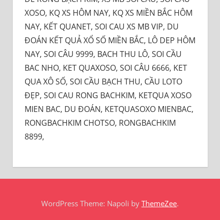
XOSO, KQ XS HÔM NAY, KQ XS MIỀN BẮC HÔM
NAY, KẾT QUANET, SOI CAU XS MB VIP, DU
ĐOÁN KẾT QUẢ XỔ SỐ MIỀN BẮC, LÔ DEP HÔM
NAY, SOI CÂU 9999, BACH THU LÔ, SOI CẦU
BAC NHO, KET QUAXOSO, SOI CÂU 6666, KET
QUA XÔ SỐ, SOI CẦU BẠCH THU, CẦU LOTO
ĐẸP, SOI CAU RONG BACHKIM, KETQUA XOSO
MIEN BAC, DU ĐOÁN, KETQUASOXO MIENBAC,
RONGBACHKIM CHOTSO, RONGBACHKIM
8899,
WordPress Theme: Napoli by
ThemeZee
.