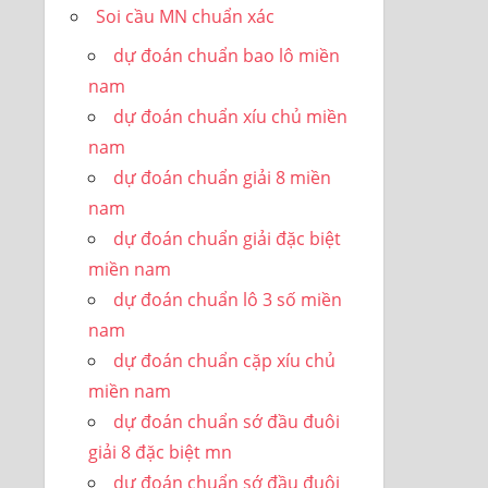
Soi cầu MN chuẩn xác
dự đoán chuẩn bao lô miền
nam
dự đoán chuẩn xíu chủ miền
nam
dự đoán chuẩn giải 8 miền
nam
dự đoán chuẩn giải đặc biệt
miền nam
dự đoán chuẩn lô 3 số miền
nam
dự đoán chuẩn cặp xíu chủ
miền nam
dự đoán chuẩn sớ đầu đuôi
giải 8 đặc biệt mn
dự đoán chuẩn sớ đầu đuôi