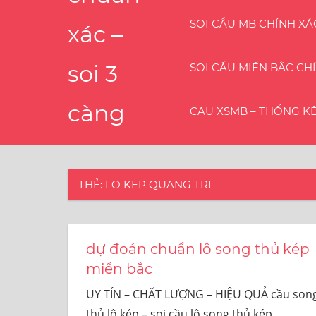
SOI CẦU MB CHÍNH XÁ
xác –
soi 3
SOI CẦU MIỀN BẮC CH
càng
CAU XSMB – THỐNG KÊ
Chúng
tôi
tự
THẺ:
LO KEP QUANG TRI
hào
là
sự
lựa
dự đoán chuẩn lô song thủ kép
chọn
hàng
miền bắc
đầu
UY TÍN – CHẤT LƯỢNG – HIỆU QUẢ cầu son
của
hàng
thủ lô kép – soi cầu lô song thủ kép
…