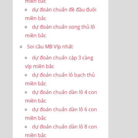
miền bắc
dự đoán chuẩn đề đầu đuôi
miền bắc
dự đoán chuẩn song thủ lô
miền bắc
Soi cầu MB Víp nhất
dự đoán chuẩn cặp 3 càng
víp miền bắc
dự đoán chuẩn lô bạch thủ
miền bắc
dự đoán chuẩn dàn lô 4 con
miền bắc
dự đoán chuẩn dàn lô 6 con
miền bắc
dự đoán chuẩn dàn lô 8 con
miền bắc