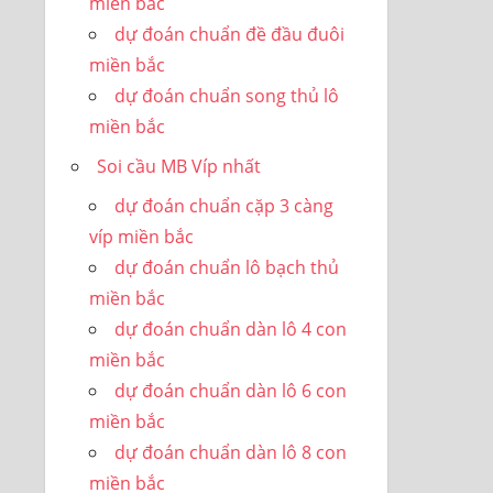
miền bắc
dự đoán chuẩn đề đầu đuôi
miền bắc
dự đoán chuẩn song thủ lô
miền bắc
Soi cầu MB Víp nhất
dự đoán chuẩn cặp 3 càng
víp miền bắc
dự đoán chuẩn lô bạch thủ
miền bắc
dự đoán chuẩn dàn lô 4 con
miền bắc
dự đoán chuẩn dàn lô 6 con
miền bắc
dự đoán chuẩn dàn lô 8 con
miền bắc