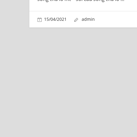
ngàn
khách
hàng
15/04/2021
admin
trên
cả
nước.