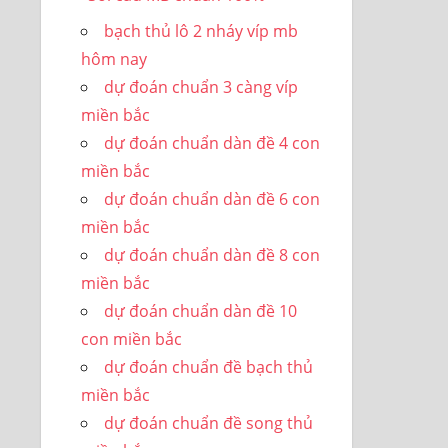
bạch thủ lô 2 nháy víp mb
hôm nay
dự đoán chuẩn 3 càng víp
miền bắc
dự đoán chuẩn dàn đề 4 con
miền bắc
dự đoán chuẩn dàn đề 6 con
miền bắc
dự đoán chuẩn dàn đề 8 con
miền bắc
dự đoán chuẩn dàn đề 10
con miền bắc
dự đoán chuẩn đề bạch thủ
miền bắc
dự đoán chuẩn đề song thủ