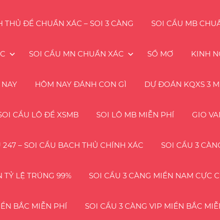
H THỦ ĐỀ CHUẨN XÁC – SOI 3 CÀNG
SOI CẦU MB CHU
ÁC
SOI CẦU MN CHUẨN XÁC
SỔ MƠ
KINH N
 NAY
HÔM NAY ĐÁNH CON GÌ
DỰ ĐOÁN KQXS 3 M
SOI CẦU LÔ ĐỀ XSMB
SOI LÔ MB MIỄN PHÍ
GIO V
U 247 – SOI CẦU BẠCH THỦ CHÍNH XÁC
SOI CẦU 3 CÀN
N TỶ LỆ TRÚNG 99%
SOI CẦU 3 CÀNG MIỀN NAM CỰC 
IỀN BẮC MIỄN PHÍ
SOI CẦU 3 CÀNG VIP MIỀN BẮC MIỄ