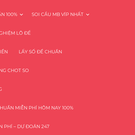
ẨN 100%
SOI CẦU MB VÍP NHẤT
GHIỆM LÔ ĐỀ
IỀN
LẤY SỐ ĐỀ CHUẨN
ANG CHOT SO
G
CHUẨN MIỄN PHÍ HÔM NAY 100%
N PHÍ – DỰ ĐOÁN 247