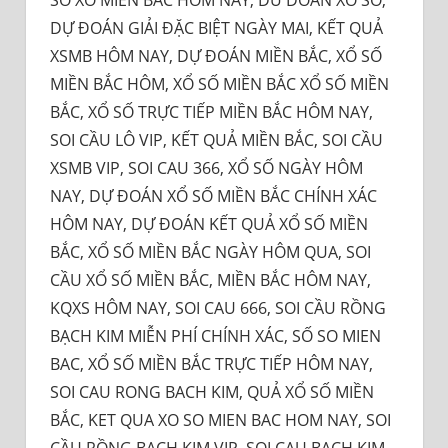
DỰ ĐOÁN GIẢI ĐẶC BIỆT NGÀY MAI, KẾT QUẢ
XSMB HÔM NAY, DỰ ĐOÁN MIỀN BẮC, XỔ SỐ
MIỀN BẮC HÔM, XỔ SỐ MIỀN BẮC XỔ SỐ MIỀN
BẮC, XỔ SỐ TRỰC TIẾP MIỀN BẮC HÔM NAY,
SOI CẦU LÔ VIP, KẾT QUẢ MIỀN BẮC, SOI CẦU
XSMB VIP, SOI CAU 366, XỔ SỐ NGÀY HÔM
NAY, DỰ ĐOÁN XỔ SỐ MIỀN BẮC CHÍNH XÁC
HÔM NAY, DỰ ĐOÁN KẾT QUẢ XỔ SỐ MIỀN
BẮC, XỔ SỐ MIỀN BẮC NGÀY HÔM QUA, SOI
CẦU XỔ SỐ MIỀN BẮC, MIỀN BẮC HÔM NAY,
KQXS HÔM NAY, SOI CAU 666, SOI CẦU RỒNG
BẠCH KIM MIỄN PHÍ CHÍNH XÁC, SỐ SO MIEN
BAC, XỔ SỐ MIỀN BẮC TRỰC TIẾP HÔM NAY,
SOI CAU RONG BACH KIM, QUẢ XỔ SỐ MIỀN
BẮC, KET QUA XO SO MIEN BAC HOM NAY, SOI
CẦU RỒNG BẠCH KIM VIP, SOI CAU BACH KIM,