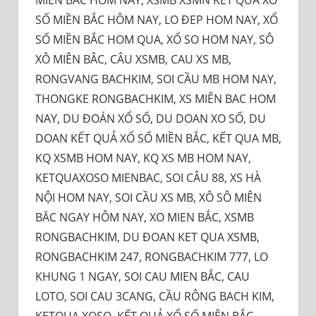
SỐ MIỀN BẮC HÔM NAY, LO ĐEP HOM NAY, XỔ
SỐ MIỀN BẮC HOM QUA, XỔ SO HOM NAY, SÔ
XÔ MIÊN BÂC, CÂU XSMB, CAU XS MB,
RONGVANG BACHKIM, SOI CẦU MB HOM NAY,
THONGKE RONGBACHKIM, XS MIÊN BAC HOM
NAY, DU ĐOÁN XỔ SỐ, DU DOAN XO SỐ, DU
DOAN KẾT QUẢ XỔ SỐ MIỀN BẮC, KẾT QUA MB,
KQ XSMB HOM NAY, KQ XS MB HOM NAY,
KETQUAXOSO MIENBAC, SOI CÂU 88, XS HÀ
NỘI HOM NAY, SOI CẦU XS MB, XÔ SÔ MIÊN
BĂC NGAY HÔM NAY, XO MIEN BẮC, XSMB
RONGBACHKIM, DU ĐOAN KET QUA XSMB,
RONGBACHKIM 247, RONGBACHKIM 777, LO
KHUNG 1 NGAY, SOI CAU MIEN BẮC, CAU
LOTO, SOI CAU 3CANG, CẦU RÔNG BACH KIM,
KETQUA XOSO, KẾT QUẢ XỔ SỐ MIÊN BẮC