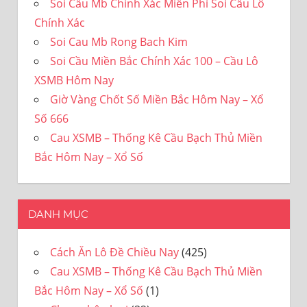
Soi Cầu Mb Chính Xác Miễn Phí Soi Cầu Lô
Chính Xác
Soi Cau Mb Rong Bach Kim
Soi Cầu Miền Bắc Chính Xác 100 – Cầu Lô
XSMB Hôm Nay
Giờ Vàng Chốt Số Miền Bắc Hôm Nay – Xổ
Số 666
Cau XSMB – Thống Kê Cầu Bạch Thủ Miền
Bắc Hôm Nay – Xổ Số
DANH MỤC
Cách Ăn Lô Đề Chiều Nay
(425)
Cau XSMB – Thống Kê Cầu Bạch Thủ Miền
Bắc Hôm Nay – Xổ Số
(1)