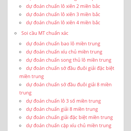
dự đoán chuẩn lô xiên 2 miền bắc
dự đoán chuẩn lô xiên 3 miền bắc
dự đoán chuẩn lô xiên 4 miền bắc
Soi cầu MT chuẩn xác
dự đoán chuẩn bao lô miền trung
dự đoán chuẩn xíu chủ miền trung
dự đoán chuẩn song thủ lô miền trung
dự đoán chuẩn sớ đầu đuôi giải đặc biệt
miền trung
dự đoán chuẩn sớ đầu đuôi giải 8 miền
trung
dự đoán chuẩn lô 3 số miền trung
dự đoán chuẩn giải 8 miền trung
dự đoán chuẩn giải đặc biệt miền trung
dự đoán chuẩn cặp xíu chủ miền trung