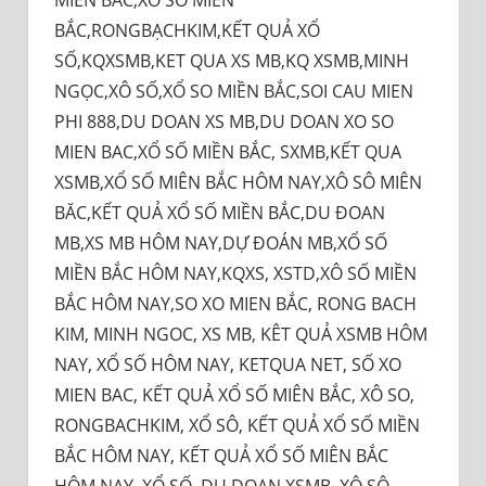
BẮC,RONGBẠCHKIM,KẾT QUẢ XỔ
SỐ,KQXSMB,KET QUA XS MB,KQ XSMB,MINH
NGỌC,XÔ SỐ,XỔ SO MIỀN BẮC,SOI CAU MIEN
PHI 888,DU DOAN XS MB,DU DOAN XO SO
MIEN BAC,XỔ SỐ MIỀN BẮC, SXMB,KẾT QUA
XSMB,XỔ SỐ MIÊN BẮC HÔM NAY,XÔ SÔ MIÊN
BĂC,KẾT QUẢ XỔ SỐ MIỀN BẮC,DU ĐOAN
MB,XS MB HÔM NAY,DỰ ĐOÁN MB,XỔ SỐ
MIỀN BẮC HÔM NAY,KQXS, XSTD,XÔ SỐ MIỀN
BẮC HÔM NAY,SO XO MIEN BẮC, RONG BACH
KIM, MINH NGOC, XS MB, KÊT QUẢ XSMB HÔM
NAY, XỔ SỐ HÔM NAY, KETQUA NET, SỐ XO
MIEN BAC, KẾT QUẢ XỔ SỐ MIÊN BẮC, XÔ SO,
RONGBACHKIM, XỔ SÔ, KẾT QUẢ XỔ SỐ MIỀN
BẮC HÔM NAY, KẾT QUẢ XỔ SỐ MIÊN BẮC
HÔM NAY, XỔ SỐ, DU DOAN XSMB, XÔ SÔ