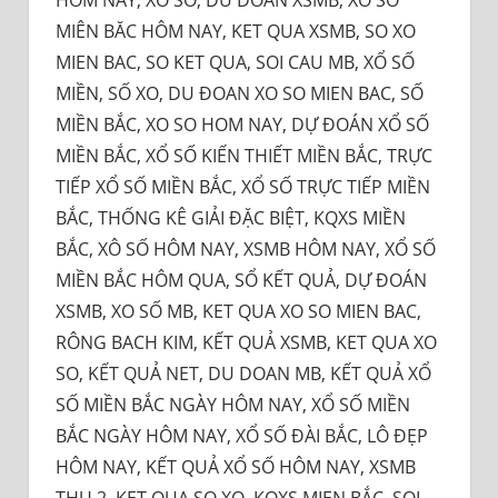
MIÊN BĂC HÔM NAY, KET QUA XSMB, SO XO
MIEN BAC, SO KET QUA, SOI CAU MB, XỔ SỐ
MIỀN, SỐ XO, DU ĐOAN XO SO MIEN BAC, SỐ
MIỀN BẮC, XO SO HOM NAY, DỰ ĐOÁN XỔ SỐ
MIỀN BẮC, XỔ SỐ KIẾN THIẾT MIỀN BẮC, TRỰC
TIẾP XỔ SỐ MIỀN BẮC, XỔ SỐ TRỰC TIẾP MIỀN
BẮC, THỐNG KÊ GIẢI ĐẶC BIỆT, KQXS MIỀN
BẮC, XÔ SỐ HÔM NAY, XSMB HÔM NAY, XỔ SỐ
MIỀN BẮC HÔM QUA, SỔ KẾT QUẢ, DỰ ĐOÁN
XSMB, XO SỐ MB, KET QUA XO SO MIEN BAC,
RÔNG BACH KIM, KẾT QUẢ XSMB, KET QUA XO
SO, KẾT QUẢ NET, DU DOAN MB, KẾT QUẢ XỔ
SỐ MIỀN BẮC NGÀY HÔM NAY, XỔ SỐ MIỀN
BẮC NGÀY HÔM NAY, XỔ SỐ ĐÀI BẮC, LÔ ĐẸP
HÔM NAY, KẾT QUẢ XỔ SỐ HÔM NAY, XSMB
THU 2, KET QUA SO XO, KQXS MIEN BẮC, SOI