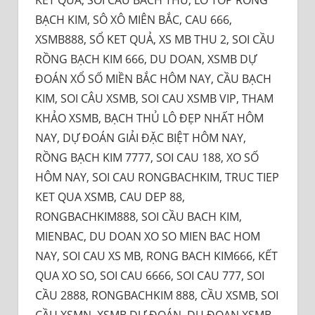
BẠCH KIM, SÔ XÔ MIÊN BẮC, CAU 666,
XSMB888, SỔ KET QUẢ, XS MB THU 2, SOI CẦU
RỒNG BẠCH KIM 666, DU DOAN, XSMB DỰ
ĐOÁN XỔ SỐ MIỀN BẮC HÔM NAY, CẦU BẠCH
KIM, SOI CÂU XSMB, SOI CAU XSMB VIP, THAM
KHẢO XSMB, BẠCH THỦ LÔ ĐẸP NHẤT HÔM
NAY, DỰ ĐOÁN GIẢI ĐẶC BIỆT HÔM NAY,
RỒNG BẠCH KIM 7777, SOI CAU 188, XO SỐ
HÔM NAY, SOI CAU RONGBACHKIM, TRUC TIEP
KET QUA XSMB, CAU DEP 88,
RONGBACHKIM888, SOI CẦU BACH KIM,
MIENBAC, DU DOAN XO SO MIEN BAC HOM
NAY, SOI CAU XS MB, RONG BACH KIM666, KẾT
QUA XO SO, SOI CAU 6666, SOI CAU 777, SOI
CẦU 2888, RONGBACHKIM 888, CẦU XSMB, SOI
CẦU XSMN, XSMB DỰ ĐOÁN, DU ĐOAN XSMB