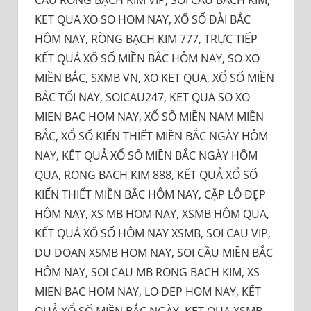
KET QUA XO SO HOM NAY, XỔ SỐ ĐÀI BẮC
HÔM NAY, RỒNG BẠCH KIM 777, TRỰC TIẾP
KẾT QUẢ XỔ SỐ MIỀN BẮC HÔM NAY, SO XO
MIỀN BẮC, SXMB VN, XO KET QUA, XỔ SỐ MIỀN
BẮC TỐI NAY, SOICAU247, KET QUA SO XO
MIEN BAC HOM NAY, XỔ SỐ MIỀN NAM MIỀN
BẮC, XỔ SỐ KIẾN THIẾT MIỀN BẮC NGÀY HÔM
NAY, KẾT QUẢ XỔ SỐ MIỀN BẮC NGÀY HÔM
QUA, RONG BACH KIM 888, KẾT QUẢ XỔ SỐ
KIẾN THIẾT MIỀN BẮC HÔM NAY, CẶP LÔ ĐẸP
HÔM NAY, XS MB HOM NAY, XSMB HÔM QUA,
KẾT QUẢ XỔ SỐ HÔM NAY XSMB, SOI CAU VIP,
DU DOAN XSMB HOM NAY, SOI CẦU MIỀN BẮC
HÔM NAY, SOI CAU MB RONG BACH KIM, XS
MIEN BAC HOM NAY, LO DEP HOM NAY, KẾT
QUẢ XỔ SỐ MIỀN BẮC NGÀY, KET QUA XSMB