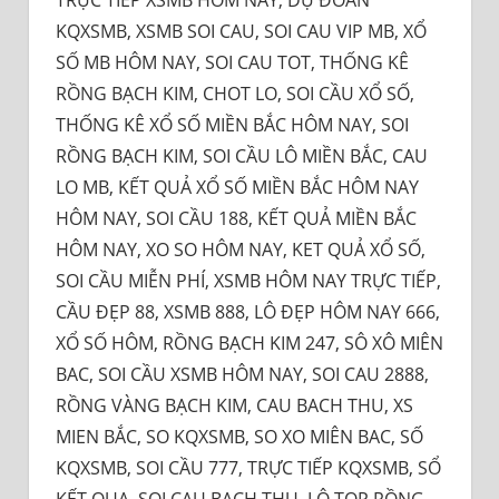
KQXSMB, XSMB SOI CAU, SOI CAU VIP MB, XỔ
SỐ MB HÔM NAY, SOI CAU TOT, THỐNG KÊ
RỒNG BẠCH KIM, CHOT LO, SOI CẦU XỔ SỐ,
THỐNG KÊ XỔ SỐ MIỀN BẮC HÔM NAY, SOI
RỒNG BẠCH KIM, SOI CẦU LÔ MIỀN BẮC, CAU
LO MB, KẾT QUẢ XỔ SỐ MIỀN BẮC HÔM NAY
HÔM NAY, SOI CẦU 188, KẾT QUẢ MIỀN BẮC
HÔM NAY, XO SO HÔM NAY, KET QUẢ XỔ SỐ,
SOI CẦU MIỄN PHÍ, XSMB HÔM NAY TRỰC TIẾP,
CẦU ĐẸP 88, XSMB 888, LÔ ĐẸP HÔM NAY 666,
XỔ SỐ HÔM, RỒNG BẠCH KIM 247, SÔ XÔ MIÊN
BAC, SOI CẦU XSMB HÔM NAY, SOI CAU 2888,
RỒNG VÀNG BẠCH KIM, CAU BACH THU, XS
MIEN BẮC, SO KQXSMB, SO XO MIÊN BAC, SỐ
KQXSMB, SOI CẦU 777, TRỰC TIẾP KQXSMB, SỔ
KẾT QUA, SOI CAU BACH THU, LÔ TOP RỒNG