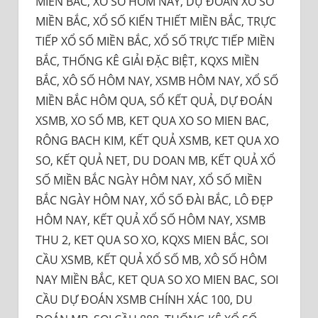
MIỀN BẮC, XO SO HOM NAY, DỰ ĐOÁN XỔ SỐ
MIỀN BẮC, XỔ SỐ KIẾN THIẾT MIỀN BẮC, TRỰC
TIẾP XỔ SỐ MIỀN BẮC, XỔ SỐ TRỰC TIẾP MIỀN
BẮC, THỐNG KÊ GIẢI ĐẶC BIỆT, KQXS MIỀN
BẮC, XÔ SỐ HÔM NAY, XSMB HÔM NAY, XỔ SỐ
MIỀN BẮC HÔM QUA, SỔ KẾT QUẢ, DỰ ĐOÁN
XSMB, XO SỐ MB, KET QUA XO SO MIEN BAC,
RÔNG BACH KIM, KẾT QUẢ XSMB, KET QUA XO
SO, KẾT QUẢ NET, DU DOAN MB, KẾT QUẢ XỔ
SỐ MIỀN BẮC NGÀY HÔM NAY, XỔ SỐ MIỀN
BẮC NGÀY HÔM NAY, XỔ SỐ ĐÀI BẮC, LÔ ĐẸP
HÔM NAY, KẾT QUẢ XỔ SỐ HÔM NAY, XSMB
THU 2, KET QUA SO XO, KQXS MIEN BẮC, SOI
CẦU XSMB, KẾT QUẢ XỔ SỐ MB, XÔ SỐ HÔM
NAY MIỀN BẮC, KET QUA SO XO MIEN BAC, SOI
CẦU DỰ ĐOÁN XSMB CHÍNH XÁC 100, DU