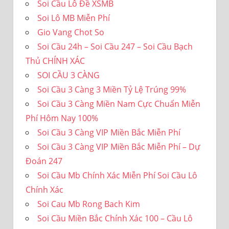
Soi Cầu Lô Đề XSMB
Soi Lô MB Miễn Phí
Gio Vang Chot So
Soi Cầu 24h – Soi Cầu 247 – Soi Cầu Bạch
Thủ CHÍNH XÁC
SOI CẦU 3 CÀNG
Soi Cầu 3 Càng 3 Miền Tỷ Lệ Trúng 99%
Soi Cầu 3 Càng Miền Nam Cực Chuẩn Miễn
Phí Hôm Nay 100%
Soi Cầu 3 Càng VIP Miền Bắc Miễn Phí
Soi Cầu 3 Càng VIP Miền Bắc Miễn Phí – Dự
Đoán 247
Soi Cầu Mb Chính Xác Miễn Phí Soi Cầu Lô
Chính Xác
Soi Cau Mb Rong Bach Kim
Soi Cầu Miền Bắc Chính Xác 100 – Cầu Lô