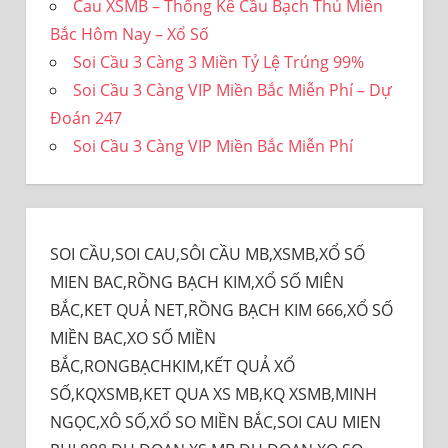
Cau XSMB – Thống Kê Cầu Bạch Thủ Miền
Bắc Hôm Nay – Xổ Số
Soi Cầu 3 Càng 3 Miền Tỷ Lệ Trúng 99%
Soi Cầu 3 Càng VIP Miền Bắc Miễn Phí – Dự
Đoán 247
Soi Cầu 3 Càng VIP Miền Bắc Miễn Phí
SOI CẦU,SOI CAU,SÔI CẦU MB,XSMB,XỔ SỐ
MIEN BAC,RỒNG BẠCH KIM,XỔ SỐ MIÊN
BẮC,KET QUẢ NET,RỒNG BẠCH KIM 666,XỔ SỐ
MIỀN BAC,XO SỐ MIỀN
BẮC,RONGBẠCHKIM,KẾT QUẢ XỔ
SỐ,KQXSMB,KET QUA XS MB,KQ XSMB,MINH
NGỌC,XÔ SỐ,XỔ SO MIỀN BẮC,SOI CAU MIEN