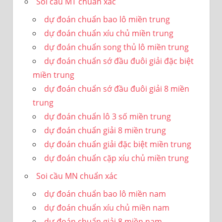
Soi cầu MT chuẩn xác
dự đoán chuẩn bao lô miền trung
dự đoán chuẩn xíu chủ miền trung
dự đoán chuẩn song thủ lô miền trung
dự đoán chuẩn sớ đầu đuôi giải đặc biệt
miền trung
dự đoán chuẩn sớ đầu đuôi giải 8 miền
trung
dự đoán chuẩn lô 3 số miền trung
dự đoán chuẩn giải 8 miền trung
dự đoán chuẩn giải đặc biệt miền trung
dự đoán chuẩn cặp xíu chủ miền trung
Soi cầu MN chuẩn xác
dự đoán chuẩn bao lô miền nam
dự đoán chuẩn xíu chủ miền nam
dự đoán chuẩn giải 8 miền nam