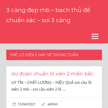
Skip
3 càng đẹp mb – bạch thủ đề
to
content
chuẩn xác – soi 3 càng
Chúng
tôi
tự
MENU
hào
là
sự
THẺ:
LÔ XIÊN 2 HAY VỀ TRONG TUẦN
lựa
chọn
hàng
dự đoán chuẩn lô xiên 2 miền bắc
đầu
của
UY TÍN – CHẤT LƯỢNG – HIỆU QUẢ soi cầu lô
hàng
xiên 2 mb – soi cầu xiên 2 lô
…
ngàn
khách
hàng
15/04/2021
admin
trên