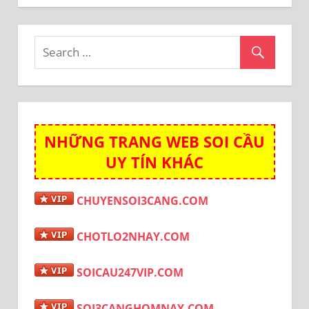
cả
nước.
NHỮNG TRANG WEB SOI CẦU
UY TÍN KHÁC
CHUYENSOI3CANG.COM
CHOTLO2NHAY.COM
SOICAU247VIP.COM
SOI3CANGHOMNAY.COM