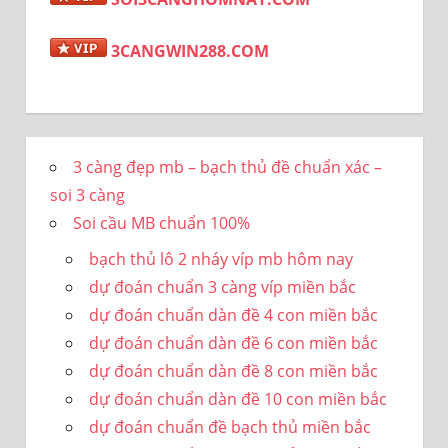
3CANGWIN288.COM
3 càng đẹp mb – bạch thủ đề chuẩn xác –
soi 3 càng
Soi cầu MB chuẩn 100%
bạch thủ lô 2 nháy víp mb hôm nay
dự đoán chuẩn 3 càng víp miền bắc
dự đoán chuẩn dàn đề 4 con miền bắc
dự đoán chuẩn dàn đề 6 con miền bắc
dự đoán chuẩn dàn đề 8 con miền bắc
dự đoán chuẩn dàn đề 10 con miền bắc
dự đoán chuẩn đề bạch thủ miền bắc