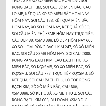
THỐNG KÊ XỔ SỐ MIỀN BẮC HÔM NAY, SOI
RỒNG BẠCH KIM, SOI CẦU LÔ MIỀN BẮC, CAU
LO MB, KẾT QUẢ XỔ SỐ MIỀN BẮC HÔM NAY
HÔM NAY, SOI CẦU 188, KẾT QUẢ MIỀN BẮC
HÔM NAY, XO SO HÔM NAY, KET QUẢ XỔ SỐ,
SOI CẦU MIỄN PHÍ, XSMB HÔM NAY TRỰC TIẾP,
CẦU ĐẸP 88, XSMB 888, LÔ ĐẸP HÔM NAY 666,
XỔ SỐ HÔM, RỒNG BẠCH KIM 247, SÔ XÔ MIÊN
BAC, SOI CẦU XSMB HÔM NAY, SOI CAU 2888,
RỒNG VÀNG BẠCH KIM, CAU BACH THU, XS
MIEN BẮC, SO KQXSMB, SO XO MIÊN BAC, SỐ
KQXSMB, SOI CẦU 777, TRỰC TIẾP KQXSMB, SỔ
KẾT QUA, SOI CAU BACH THU, LÔ TOP RỒNG
BẠCH KIM, SÔ XÔ MIÊN BẮC, CAU 666,
XSMB888, SỔ KET QUẢ, XS MB THU 2, SOI CẦU
RỒNG BẠCH KIM 666, DU DOAN, XSMB DỰ