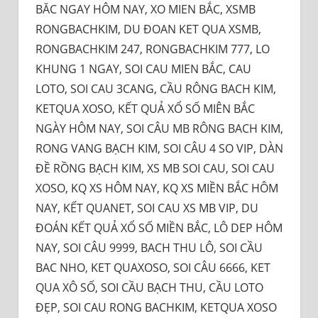
BĂC NGAY HÔM NAY, XO MIEN BẮC, XSMB
RONGBACHKIM, DU ĐOAN KET QUA XSMB,
RONGBACHKIM 247, RONGBACHKIM 777, LO
KHUNG 1 NGAY, SOI CAU MIEN BẮC, CAU
LOTO, SOI CAU 3CANG, CẦU RÔNG BACH KIM,
KETQUA XOSO, KẾT QUẢ XỔ SỐ MIÊN BẮC
NGÀY HÔM NAY, SOI CÂU MB RÔNG BACH KIM,
RONG VANG BẠCH KIM, SOI CÂU 4 SO VIP, DÀN
ĐỀ RỒNG BẠCH KIM, XS MB SOI CAU, SOI CAU
XOSO, KQ XS HÔM NAY, KQ XS MIỀN BẮC HÔM
NAY, KẾT QUANET, SOI CAU XS MB VIP, DU
ĐOÁN KẾT QUẢ XỔ SỐ MIỀN BẮC, LÔ DEP HÔM
NAY, SOI CÂU 9999, BACH THU LÔ, SOI CẦU
BAC NHO, KET QUAXOSO, SOI CÂU 6666, KET
QUA XÔ SỐ, SOI CẦU BẠCH THU, CẦU LOTO
ĐẸP, SOI CAU RONG BACHKIM, KETQUA XOSO