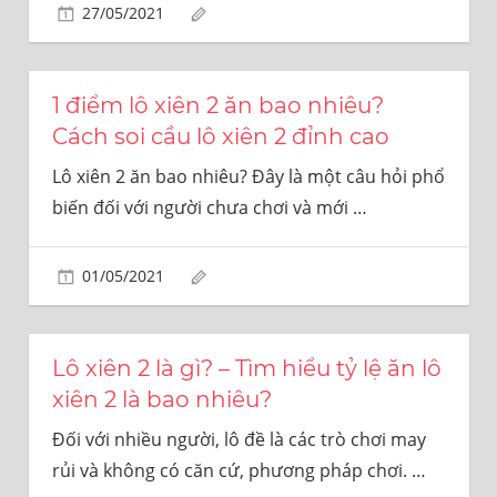
27/05/2021
cả
nước.
1 điểm lô xiên 2 ăn bao nhiêu?
Cách soi cầu lô xiên 2 đỉnh cao
Lô xiên 2 ăn bao nhiêu? Đây là một câu hỏi phổ
biến đối với người chưa chơi và mới
…
01/05/2021
Lô xiên 2 là gì? – Tìm hiểu tỷ lệ ăn lô
xiên 2 là bao nhiêu?
Đối với nhiều người, lô đề là các trò chơi may
rủi và không có căn cứ, phương pháp chơi.
…