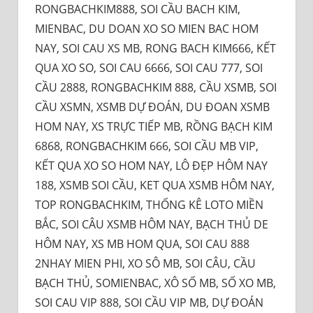
RONGBACHKIM888, SOI CẦU BACH KIM,
MIENBAC, DU DOAN XO SO MIEN BAC HOM
NAY, SOI CAU XS MB, RONG BACH KIM666, KẾT
QUA XO SO, SOI CAU 6666, SOI CAU 777, SOI
CẦU 2888, RONGBACHKIM 888, CẦU XSMB, SOI
CẦU XSMN, XSMB DỰ ĐOÁN, DU ĐOAN XSMB
HOM NAY, XS TRỰC TIẾP MB, RỒNG BẠCH KIM
6868, RONGBACHKIM 666, SOI CẦU MB VIP,
KẾT QUA XO SO HOM NAY, LÔ ĐẸP HÔM NAY
188, XSMB SOI CẦU, KET QUA XSMB HÔM NAY,
TOP RONGBACHKIM, THỐNG KÊ LOTO MIỀN
BẮC, SOI CÂU XSMB HÔM NAY, BẠCH THỦ DE
HÔM NAY, XS MB HOM QUA, SOI CAU 888
2NHAY MIEN PHI, XO SÔ MB, SOI CÂU, CẦU
BẠCH THỦ, SOMIENBAC, XÔ SỐ MB, SỐ XO MB,
SOI CAU VIP 888, SOI CẦU VIP MB, DỰ ĐOÁN