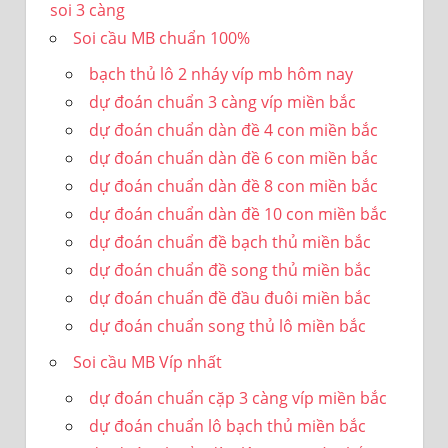
soi 3 càng
Soi cầu MB chuẩn 100%
bạch thủ lô 2 nháy víp mb hôm nay
dự đoán chuẩn 3 càng víp miền bắc
dự đoán chuẩn dàn đề 4 con miền bắc
dự đoán chuẩn dàn đề 6 con miền bắc
dự đoán chuẩn dàn đề 8 con miền bắc
dự đoán chuẩn dàn đề 10 con miền bắc
dự đoán chuẩn đề bạch thủ miền bắc
dự đoán chuẩn đề song thủ miền bắc
dự đoán chuẩn đề đầu đuôi miền bắc
dự đoán chuẩn song thủ lô miền bắc
Soi cầu MB Víp nhất
dự đoán chuẩn cặp 3 càng víp miền bắc
dự đoán chuẩn lô bạch thủ miền bắc