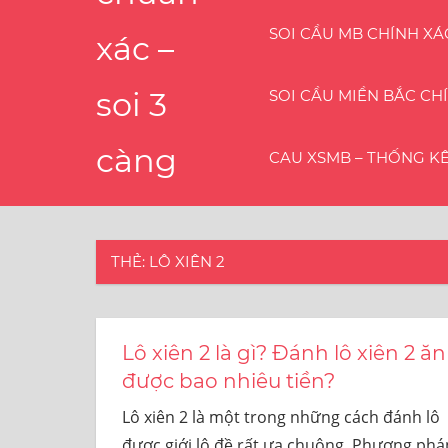
SOI CẦU MB CHÍNH XÁ
xác –
soi 3
SOI CẦU MIỀN BẮC CH
càng
CAU XSMB – THỐNG KÊ
Chúng
tôi
tự
THẺ:
LÔ XIÊN 2
hào
là
sự
lựa
Lô xiên 2 là gì? Đánh lô xiên 2 ăn
chọn
hàng
được bao nhiêu tiền?
đầu
Lô xiên 2 là một trong những cách đánh lô
của
hàng
được giới lô đề rất ưa chuộng. Phương phá