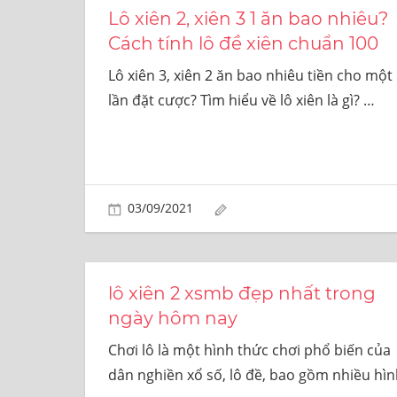
Lô xiên 2, xiên 3 1 ăn bao nhiêu?
Cách tính lô đề xiên chuẩn 100
Lô xiên 3, xiên 2 ăn bao nhiêu tiền cho một
lần đặt cược? Tìm hiểu về lô xiên là gì?
…
03/09/2021
lô xiên 2 xsmb đẹp nhất trong
ngày hôm nay
Chơi lô là một hình thức chơi phổ biến của
dân nghiền xổ số, lô đề, bao gồm nhiều hìn