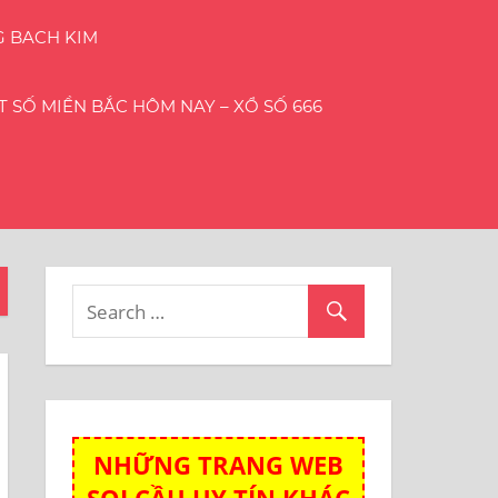
G BACH KIM
 SỐ MIỀN BẮC HÔM NAY – XỔ SỐ 666
NHỮNG TRANG WEB
SOI CẦU UY TÍN KHÁC