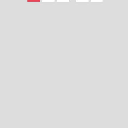
Posts
trang
bài
viết