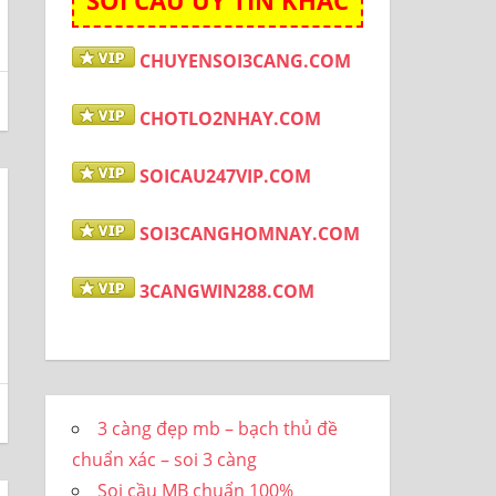
CHUYENSOI3CANG.COM
CHOTLO2NHAY.COM
SOICAU247VIP.COM
SOI3CANGHOMNAY.COM
3CANGWIN288.COM
3 càng đẹp mb – bạch thủ đề
chuẩn xác – soi 3 càng
Soi cầu MB chuẩn 100%