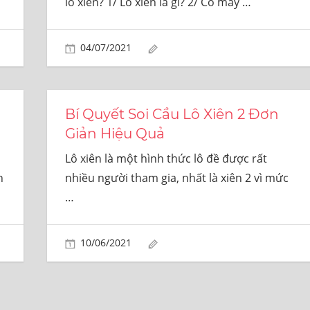
lô xiên? 1/ Lô xiên là gì? 2/ Có mấy
…
04/07/2021
h
Bí Quyết Soi Cầu Lô Xiên 2 Đơn
Giản Hiệu Quả
Lô xiên là một hình thức lô đề được rất
h
nhiều người tham gia, nhất là xiên 2 vì mức
…
10/06/2021