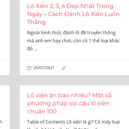
Lô Xiên 2, 3, 4 Đẹp Nhất Trong
Ngày – Cách Đánh Lô Xiên Luôn
Thắng
Ngoài hình thức đánh lô đề truyền thống
mà anh em hay chơi, còn có 1 thể loại khác
đó
…
25/07/2021
Lô xiên ăn bao nhiêu? Một số
phương pháp soi cầu lô xiên
chuẩn 100
h
Table of Contents Lô xiên là gì? Có mấy loại