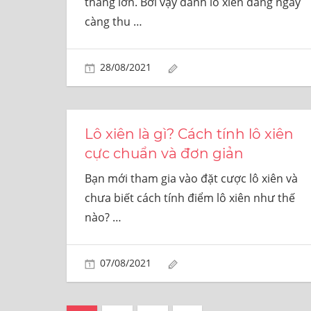
thắng lớn. Bởi vậy đánh lô xiên đang ngày
càng thu
…
28/08/2021
Lô xiên là gì? Cách tính lô xiên
cực chuẩn và đơn giản
Bạn mới tham gia vào đặt cược lô xiên và
chưa biết cách tính điểm lô xiên như thế
nào?
…
07/08/2021