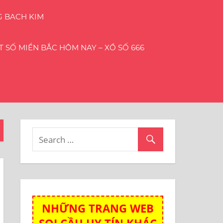
G BACH KIM
 SỐ MIỀN BẮC HÔM NAY – XỔ SỐ 666
NHỮNG TRANG WEB
SOI CẦU UY TÍN KHÁC