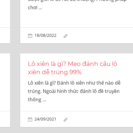
chơi
…
18/08/2022
Lô xiên là gì? Mẹo đánh cầu lô
xiên dễ trúng 99%
Lô xiên là gì? Đánh lô xiên như thế nào dễ
trúng. Ngoài hình thức đánh lô đề truyền
thống
…
24/09/2021