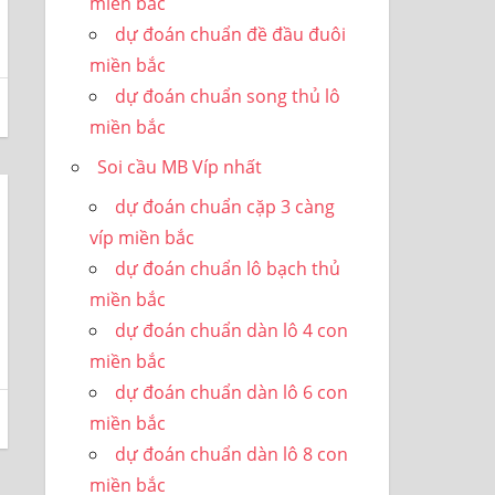
miền bắc
dự đoán chuẩn đề đầu đuôi
miền bắc
dự đoán chuẩn song thủ lô
miền bắc
Soi cầu MB Víp nhất
dự đoán chuẩn cặp 3 càng
víp miền bắc
dự đoán chuẩn lô bạch thủ
miền bắc
dự đoán chuẩn dàn lô 4 con
miền bắc
dự đoán chuẩn dàn lô 6 con
miền bắc
dự đoán chuẩn dàn lô 8 con
miền bắc