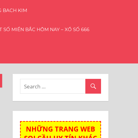
G BACH KIM
 SỐ MIỀN BẮC HÔM NAY – XỔ SỐ 666
NHỮNG TRANG WEB
SOI CẦU UY TÍN KHÁC