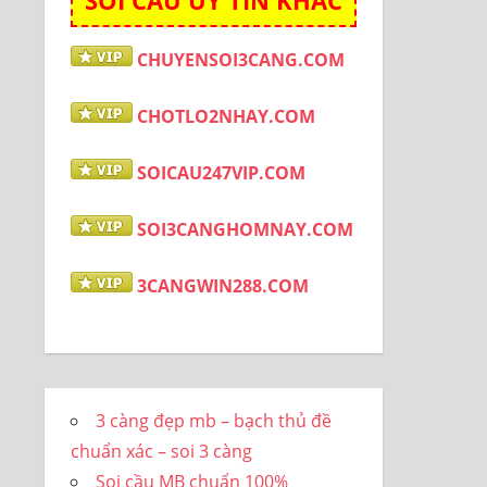
CHUYENSOI3CANG.COM
CHOTLO2NHAY.COM
SOICAU247VIP.COM
SOI3CANGHOMNAY.COM
3CANGWIN288.COM
3 càng đẹp mb – bạch thủ đề
chuẩn xác – soi 3 càng
Soi cầu MB chuẩn 100%