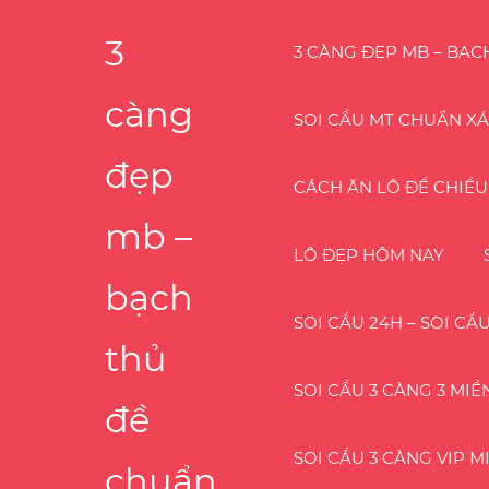
Skip
3
to
3 CÀNG ĐẸP MB – BẠC
content
càng
SOI CẦU MT CHUẨN X
đẹp
CÁCH ĂN LÔ ĐỀ CHIỀU
mb –
LÔ ĐẸP HÔM NAY
bạch
SOI CẦU 24H – SOI CẦ
thủ
SOI CẦU 3 CÀNG 3 MIỀ
đề
SOI CẦU 3 CÀNG VIP M
chuẩn