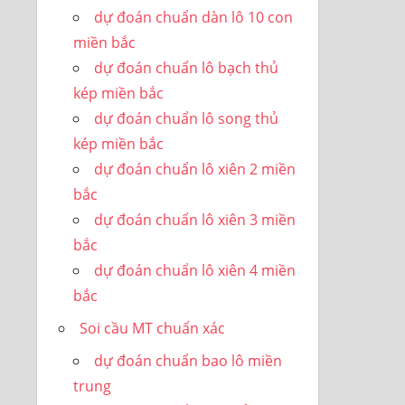
dự đoán chuẩn dàn lô 10 con
miền bắc
dự đoán chuẩn lô bạch thủ
kép miền bắc
dự đoán chuẩn lô song thủ
kép miền bắc
dự đoán chuẩn lô xiên 2 miền
bắc
dự đoán chuẩn lô xiên 3 miền
bắc
dự đoán chuẩn lô xiên 4 miền
bắc
Soi cầu MT chuẩn xác
dự đoán chuẩn bao lô miền
trung