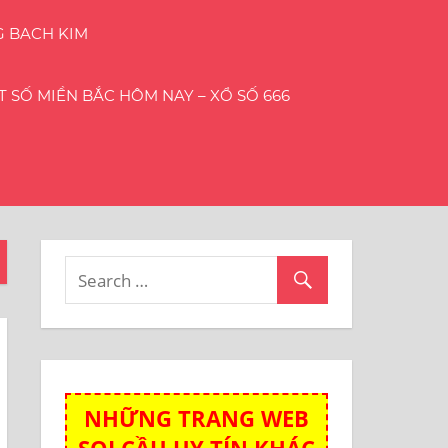
G BACH KIM
 SỐ MIỀN BẮC HÔM NAY – XỔ SỐ 666
NHỮNG TRANG WEB
SOI CẦU UY TÍN KHÁC