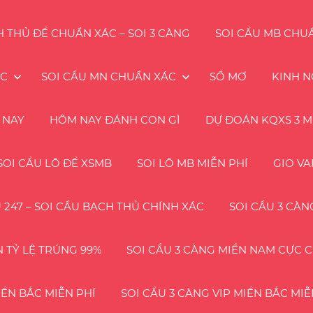
H THỦ ĐỀ CHUẨN XÁC – SOI 3 CÀNG
SOI CẦU MB CHU
ÁC
SOI CẦU MN CHUẨN XÁC
SỔ MƠ
KINH N
 NAY
HÔM NAY ĐÁNH CON GÌ
DỰ ĐOÁN KQXS 3 M
SOI CẦU LÔ ĐỀ XSMB
SOI LÔ MB MIỄN PHÍ
GIO V
U 247 – SOI CẦU BẠCH THỦ CHÍNH XÁC
SOI CẦU 3 CÀN
N TỶ LỆ TRÚNG 99%
SOI CẦU 3 CÀNG MIỀN NAM CỰC 
IỀN BẮC MIỄN PHÍ
SOI CẦU 3 CÀNG VIP MIỀN BẮC MIỄ