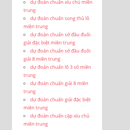
dự đoán chuẩn xíu chủ miền
trung
dự đoán chuẩn song thủ lô
miền trung
dự đoán chuẩn sớ đầu đuôi
giải đặc biệt miền trung
dự đoán chuẩn sớ đầu đuôi
giải 8 miền trung
dự đoán chuẩn lô 3 số miền
trung
dự đoán chuẩn giải 8 miền
trung
dự đoán chuẩn giải đặc biệt
miền trung
dự đoán chuẩn cặp xíu chủ
miền trung