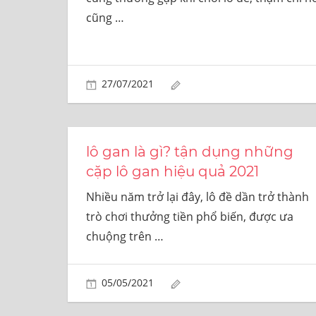
ngàn
cũng
…
khách
hàng
trên
cả
27/07/2021
nước.
lô gan là gì? tận dụng những
cặp lô gan hiệu quả 2021
Nhiều năm trở lại đây, lô đề dần trở thành
trò chơi thưởng tiền phổ biến, được ưa
chuộng trên
…
05/05/2021