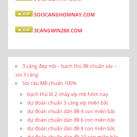
SOI3CANGHOMNAY.COM
3CANGWIN288.COM
3 càng đẹp mb – bạch thủ đề chuẩn xác –
soi 3 càng
Soi cầu MB chuẩn 100%
bạch thủ lô 2 nháy víp mb hôm nay
dự đoán chuẩn 3 càng víp miền bắc
dự đoán chuẩn dàn đề 4 con miền bắc
dự đoán chuẩn dàn đề 6 con miền bắc
dự đoán chuẩn dàn đề 8 con miền bắc
dự đoán chuẩn dàn đề 10 con miền bắc