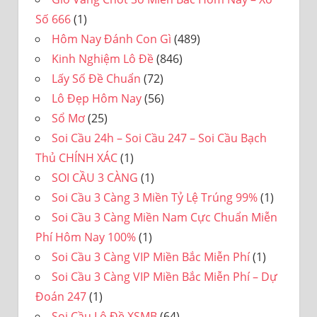
Số 666
(1)
Hôm Nay Đánh Con Gì
(489)
Kinh Nghiệm Lô Đề
(846)
Lấy Số Đề Chuẩn
(72)
Lô Đẹp Hôm Nay
(56)
Sổ Mơ
(25)
Soi Cầu 24h – Soi Cầu 247 – Soi Cầu Bạch
Thủ CHÍNH XÁC
(1)
SOI CẦU 3 CÀNG
(1)
Soi Cầu 3 Càng 3 Miền Tỷ Lệ Trúng 99%
(1)
Soi Cầu 3 Càng Miền Nam Cực Chuẩn Miễn
Phí Hôm Nay 100%
(1)
Soi Cầu 3 Càng VIP Miền Bắc Miễn Phí
(1)
Soi Cầu 3 Càng VIP Miền Bắc Miễn Phí – Dự
Đoán 247
(1)
Soi Cầu Lô Đề XSMB
(64)