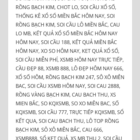
RỒNG BẠCH KIM, CHOT LO, SOI CẦU XỔ SỐ,
THỐNG KÊ XỔ SỐ MIỀN BẮC HÔM NAY, SOI
RỒNG BẠCH KIM, SOI CẦU LÔ MIỀN BẮC, CAU
LO MB, KẾT QUẢ XỔ SỐ MIỀN BẮC HÔM NAY
HÔM NAY, SOI CẦU 188, KẾT QUẢ MIỀN BẮC
HÔM NAY, XO SO HÔM NAY, KET QUẢ XỔ SỐ,
SOI CẦU MIỄN PHÍ, XSMB HÔM NAY TRỰC TIẾP,
CẦU ĐẸP 88, XSMB 888, LÔ ĐẸP HÔM NAY 666,
XỔ SỐ HÔM, RỒNG BẠCH KIM 247, SÔ XÔ MIÊN
BAC, SOI CẦU XSMB HÔM NAY, SOI CAU 2888,
RỒNG VÀNG BẠCH KIM, CAU BACH THU, XS
MIEN BẮC, SO KQXSMB, SO XO MIÊN BAC, SỐ
KQXSMB, SOI CẦU 777, TRỰC TIẾP KQXSMB, SỔ
KẾT QUA, SOI CAU BACH THU, LÔ TOP RỒNG
BẠCH KIM, SÔ XÔ MIÊN BẮC, CAU 666,
XSMB888, SỔ KET QUẢ, XS MB THU 2, SOI CẦU