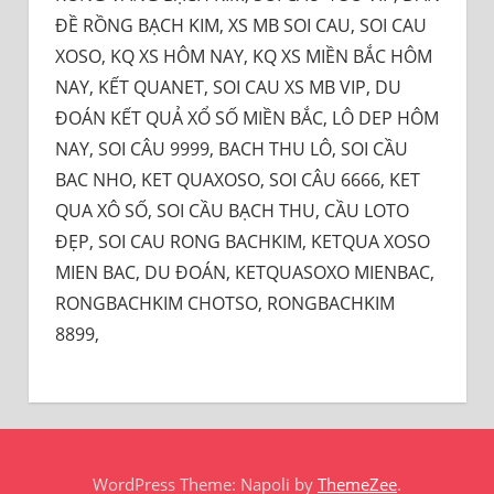
ĐỀ RỒNG BẠCH KIM, XS MB SOI CAU, SOI CAU
XOSO, KQ XS HÔM NAY, KQ XS MIỀN BẮC HÔM
NAY, KẾT QUANET, SOI CAU XS MB VIP, DU
ĐOÁN KẾT QUẢ XỔ SỐ MIỀN BẮC, LÔ DEP HÔM
NAY, SOI CÂU 9999, BACH THU LÔ, SOI CẦU
BAC NHO, KET QUAXOSO, SOI CÂU 6666, KET
QUA XÔ SỐ, SOI CẦU BẠCH THU, CẦU LOTO
ĐẸP, SOI CAU RONG BACHKIM, KETQUA XOSO
MIEN BAC, DU ĐOÁN, KETQUASOXO MIENBAC,
RONGBACHKIM CHOTSO, RONGBACHKIM
8899,
WordPress Theme: Napoli by
ThemeZee
.