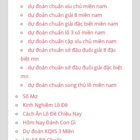
dự đoán chuẩn xíu chủ miền nam
dự đoán chuẩn giải 8 miền nam
dự đoán chuẩn giải đặc biệt miền nam
dự đoán chuẩn lô 3 số miền nam
dự đoán chuẩn cặp xíu chủ miền nam
dự đoán chuẩn sớ đầu đuôi giải 8 đặc
biệt mn
dự đoán chuẩn sớ đầu đuôi giải đặc biệt
mn
dự đoán chuẩn song thủ lô miền nam
Sổ Mơ
Kinh Nghiệm Lô Đề
Cách Ăn Lô Đề Chiều Nay
Hôm Nay Đánh Con Gì
Dự đoán KQXS 3 Miền
Lấy Số Đề Chuẩn