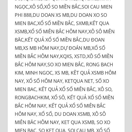
NGỌC,XÔ SỐ,XỔ SO MIỀN BẮC,SOI CAU MIEN
PHI 888,DU DOAN XS MB,DU DOAN XO SO
MIEN BAC,XỔ SỐ MIỀN BẮC, SXMB,KẾT QUA
XSMB,XỔ SỐ MIÊN BẮC HÔM NAY,XÔ SÔ MIÊN
BĂC,KẾT QUẢ XỔ SỐ MIỀN BẮC,DU ĐOAN
MB,XS MB HÔM NAY,DỰ ĐOÁN MB,XỔ SỐ
MIỀN BẮC HÔM NAY,KQXS, XSTD,XÔ SỐ MIỀN
BẮC HÔM NAY,SO XO MIEN BẮC, RONG BACH
KIM, MINH NGOC, XS MB, KÊT QUẢ XSMB HÔM
NAY, XỔ SỐ HÔM NAY, KETQUA NET, SỐ XO
MIEN BAC, KẾT QUẢ XỔ SỐ MIÊN BẮC, XÔ SO,
RONGBACHKIM, XỔ SÔ, KẾT QUẢ XỔ SỐ MIỀN
BẮC HÔM NAY, KẾT QUẢ XỔ SỐ MIÊN BẮC
HÔM NAY, XỔ SỐ, DU DOAN XSMB, XÔ SÔ
MIÊN BĂC HÔM NAY, KET QUA XSMB, SO XO
MIEN BAC, SO KET QUA, SOI CAU MB, XỔ SỐ