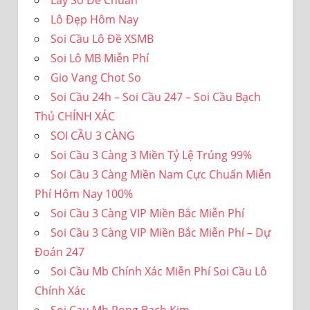
Lô Đẹp Hôm Nay
Soi Cầu Lô Đề XSMB
Soi Lô MB Miễn Phí
Gio Vang Chot So
Soi Cầu 24h – Soi Cầu 247 – Soi Cầu Bạch
Thủ CHÍNH XÁC
SOI CẦU 3 CÀNG
Soi Cầu 3 Càng 3 Miền Tỷ Lệ Trúng 99%
Soi Cầu 3 Càng Miền Nam Cực Chuẩn Miễn
Phí Hôm Nay 100%
Soi Cầu 3 Càng VIP Miền Bắc Miễn Phí
Soi Cầu 3 Càng VIP Miền Bắc Miễn Phí – Dự
Đoán 247
Soi Cầu Mb Chính Xác Miễn Phí Soi Cầu Lô
Chính Xác
Soi Cau Mb Rong Bach Kim