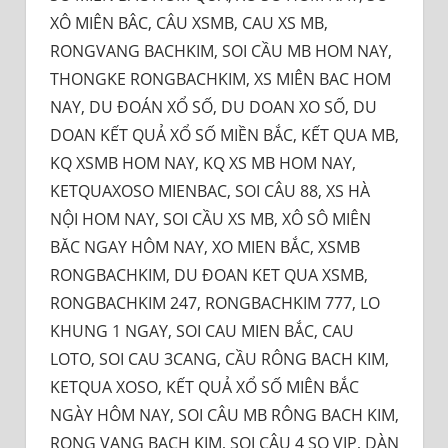
XÔ MIÊN BÂC, CÂU XSMB, CAU XS MB,
RONGVANG BACHKIM, SOI CẦU MB HOM NAY,
THONGKE RONGBACHKIM, XS MIÊN BAC HOM
NAY, DU ĐOÁN XỔ SỐ, DU DOAN XO SỐ, DU
DOAN KẾT QUẢ XỔ SỐ MIỀN BẮC, KẾT QUA MB,
KQ XSMB HOM NAY, KQ XS MB HOM NAY,
KETQUAXOSO MIENBAC, SOI CÂU 88, XS HÀ
NỘI HOM NAY, SOI CẦU XS MB, XÔ SÔ MIÊN
BĂC NGAY HÔM NAY, XO MIEN BẮC, XSMB
RONGBACHKIM, DU ĐOAN KET QUA XSMB,
RONGBACHKIM 247, RONGBACHKIM 777, LO
KHUNG 1 NGAY, SOI CAU MIEN BẮC, CAU
LOTO, SOI CAU 3CANG, CẦU RÔNG BACH KIM,
KETQUA XOSO, KẾT QUẢ XỔ SỐ MIÊN BẮC
NGÀY HÔM NAY, SOI CÂU MB RÔNG BACH KIM,
RONG VANG BẠCH KIM, SOI CÂU 4 SO VIP, DÀN