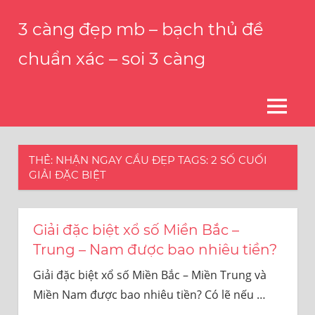
Skip
3 càng đẹp mb – bạch thủ đề
to
content
chuẩn xác – soi 3 càng
Chúng
tôi
tự
MENU
hào
là
sự
THẺ:
NHẬN NGAY CẦU ĐẸP TAGS: 2 SỐ CUỐI
lựa
GIẢI ĐẶC BIỆT
chọn
hàng
đầu
Giải đặc biệt xổ số Miền Bắc –
của
Trung – Nam được bao nhiêu tiền?
hàng
ngàn
Giải đặc biệt xổ số Miền Bắc – Miền Trung và
khách
Miền Nam được bao nhiêu tiền? Có lẽ nếu
…
hàng
trên