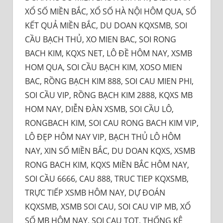
XỔ SỐ MIỀN BẮC, XỔ SỐ HÀ NỘI HÔM QUA, SỔ
KẾT QUẢ MIỀN BẮC, DU DOAN KQXSMB, SOI
CẦU BẠCH THỦ, XO MIEN BAC, SOI RONG
BACH KIM, KQXS NET, LÔ ĐỀ HÔM NAY, XSMB
HOM QUA, SOI CẦU BẠCH KIM, XOSO MIEN
BAC, RỒNG BẠCH KIM 888, SOI CAU MIEN PHI,
SOI CẦU VIP, RỒNG BẠCH KIM 2888, KQXS MB
HOM NAY, DIỄN ĐÀN XSMB, SOI CẦU LÔ,
RONGBACH KIM, SOI CAU RONG BACH KIM VIP,
LÔ ĐẸP HÔM NAY VIP, BẠCH THỦ LÔ HÔM
NAY, XIN SỐ MIỀN BẮC, DU DOAN KQXS, XSMB
RONG BACH KIM, KQXS MIỀN BẮC HÔM NAY,
SOI CẦU 6666, CAU 888, TRUC TIEP KQXSMB,
TRỰC TIẾP XSMB HÔM NAY, DỰ ĐOÁN
KQXSMB, XSMB SOI CAU, SOI CAU VIP MB, XỔ
SỐ MB HÔM NAY, SOI CAU TOT, THỐNG KÊ