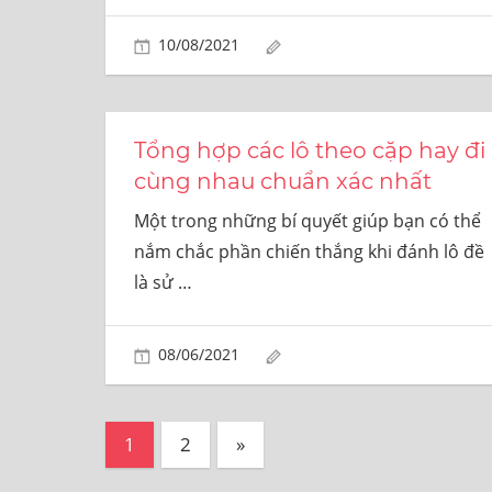
10/08/2021
Tổng hợp các lô theo cặp hay đi
cùng nhau chuẩn xác nhất
Một trong những bí quyết giúp bạn có thể
nắm chắc phần chiến thắng khi đánh lô đề
là sử
…
08/06/2021
Phân
Next
1
2
»
Posts
trang