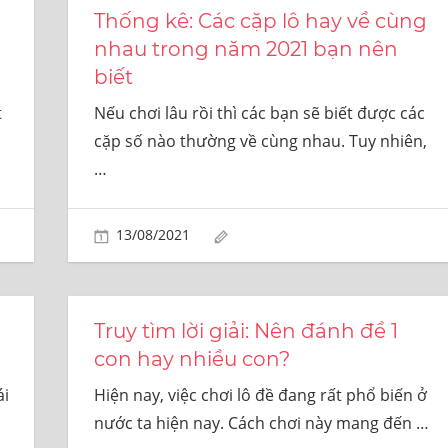
Thống kê: Các cặp lô hay về cùng
nhau trong năm 2021 bạn nên
biết
t
Nếu chơi lâu rồi thì các bạn sẽ biết được các
cặp số nào thường về cùng nhau. Tuy nhiên,
…
13/08/2021
Truy tìm lời giải: Nên đánh đề 1
con hay nhiều con?
ái
Hiện nay, việc chơi lô đề đang rất phổ biến ở
nước ta hiện nay. Cách chơi này mang đến
…