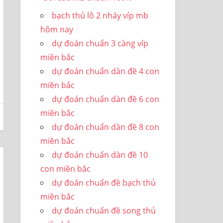
bạch thủ lô 2 nháy víp mb
hôm nay
dự đoán chuẩn 3 càng víp
miền bắc
dự đoán chuẩn dàn đề 4 con
miền bắc
dự đoán chuẩn dàn đề 6 con
miền bắc
dự đoán chuẩn dàn đề 8 con
miền bắc
dự đoán chuẩn dàn đề 10
con miền bắc
dự đoán chuẩn đề bạch thủ
miền bắc
dự đoán chuẩn đề song thủ