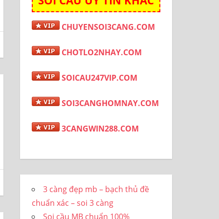
CHUYENSOI3CANG.COM
CHOTLO2NHAY.COM
SOICAU247VIP.COM
SOI3CANGHOMNAY.COM
3CANGWIN288.COM
3 càng đẹp mb – bạch thủ đề
chuẩn xác – soi 3 càng
Soi cầu MB chuẩn 100%