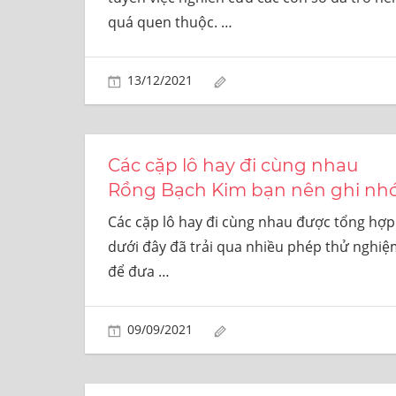
ngàn
quá quen thuộc.
…
khách
hàng
trên
13/12/2021
cả
nước.
Các cặp lô hay đi cùng nhau
Rồng Bạch Kim bạn nên ghi nh
Các cặp lô hay đi cùng nhau được tổng hợp
dưới đây đã trải qua nhiều phép thử nghiệ
để đưa
…
09/09/2021