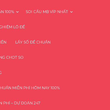
ẨN 100%
SOI CẦU MB VÍP NHẤT
GHIỆM LÔ ĐỀ
IỀN
LẤY SỐ ĐỀ CHUẨN
ANG CHOT SO
G
CHUẨN MIỄN PHÍ HÔM NAY 100%
N PHÍ – DỰ ĐOÁN 247