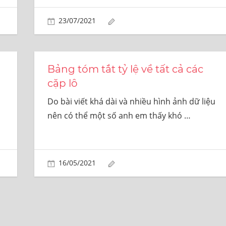
23/07/2021
Bảng tóm tắt tỷ lệ về tất cả các
cặp lô
Do bài viết khá dài và nhiều hình ảnh dữ liệu
nên có thể một số anh em thấy khó
…
16/05/2021