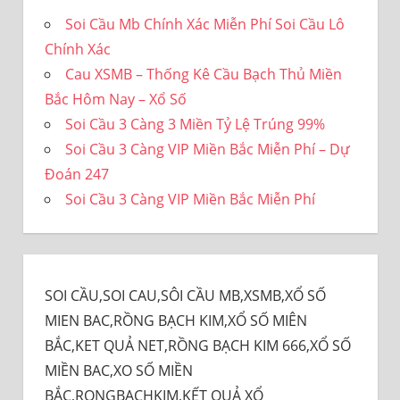
Soi Cầu Mb Chính Xác Miễn Phí Soi Cầu Lô
Chính Xác
Cau XSMB – Thống Kê Cầu Bạch Thủ Miền
Bắc Hôm Nay – Xổ Số
Soi Cầu 3 Càng 3 Miền Tỷ Lệ Trúng 99%
Soi Cầu 3 Càng VIP Miền Bắc Miễn Phí – Dự
Đoán 247
Soi Cầu 3 Càng VIP Miền Bắc Miễn Phí
SOI CẦU,SOI CAU,SÔI CẦU MB,XSMB,XỔ SỐ
MIEN BAC,RỒNG BẠCH KIM,XỔ SỐ MIÊN
BẮC,KET QUẢ NET,RỒNG BẠCH KIM 666,XỔ SỐ
MIỀN BAC,XO SỐ MIỀN
BẮC,RONGBẠCHKIM,KẾT QUẢ XỔ