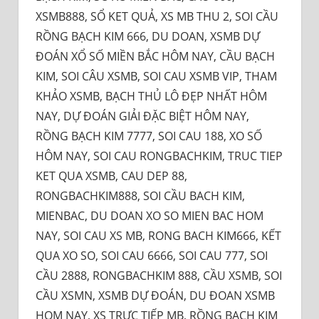
XSMB888, SỔ KET QUẢ, XS MB THU 2, SOI CẦU
RỒNG BẠCH KIM 666, DU DOAN, XSMB DỰ
ĐOÁN XỔ SỐ MIỀN BẮC HÔM NAY, CẦU BẠCH
KIM, SOI CÂU XSMB, SOI CAU XSMB VIP, THAM
KHẢO XSMB, BẠCH THỦ LÔ ĐẸP NHẤT HÔM
NAY, DỰ ĐOÁN GIẢI ĐẶC BIỆT HÔM NAY,
RỒNG BẠCH KIM 7777, SOI CAU 188, XO SỐ
HÔM NAY, SOI CAU RONGBACHKIM, TRUC TIEP
KET QUA XSMB, CAU DEP 88,
RONGBACHKIM888, SOI CẦU BACH KIM,
MIENBAC, DU DOAN XO SO MIEN BAC HOM
NAY, SOI CAU XS MB, RONG BACH KIM666, KẾT
QUA XO SO, SOI CAU 6666, SOI CAU 777, SOI
CẦU 2888, RONGBACHKIM 888, CẦU XSMB, SOI
CẦU XSMN, XSMB DỰ ĐOÁN, DU ĐOAN XSMB
HOM NAY, XS TRỰC TIẾP MB, RỒNG BẠCH KIM