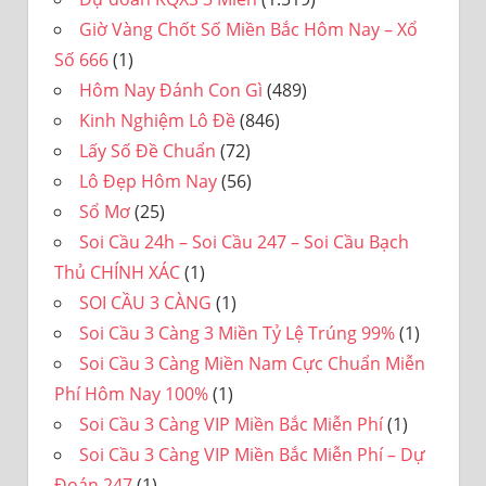
Giờ Vàng Chốt Số Miền Bắc Hôm Nay – Xổ
Số 666
(1)
Hôm Nay Đánh Con Gì
(489)
Kinh Nghiệm Lô Đề
(846)
Lấy Số Đề Chuẩn
(72)
Lô Đẹp Hôm Nay
(56)
Sổ Mơ
(25)
Soi Cầu 24h – Soi Cầu 247 – Soi Cầu Bạch
Thủ CHÍNH XÁC
(1)
SOI CẦU 3 CÀNG
(1)
Soi Cầu 3 Càng 3 Miền Tỷ Lệ Trúng 99%
(1)
Soi Cầu 3 Càng Miền Nam Cực Chuẩn Miễn
Phí Hôm Nay 100%
(1)
Soi Cầu 3 Càng VIP Miền Bắc Miễn Phí
(1)
Soi Cầu 3 Càng VIP Miền Bắc Miễn Phí – Dự
Đoán 247
(1)