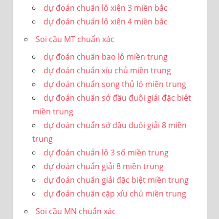
dự đoán chuẩn lô xiên 3 miền bắc
dự đoán chuẩn lô xiên 4 miền bắc
Soi cầu MT chuẩn xác
dự đoán chuẩn bao lô miền trung
dự đoán chuẩn xíu chủ miền trung
dự đoán chuẩn song thủ lô miền trung
dự đoán chuẩn sớ đầu đuôi giải đặc biệt
miền trung
dự đoán chuẩn sớ đầu đuôi giải 8 miền
trung
dự đoán chuẩn lô 3 số miền trung
dự đoán chuẩn giải 8 miền trung
dự đoán chuẩn giải đặc biệt miền trung
dự đoán chuẩn cặp xíu chủ miền trung
Soi cầu MN chuẩn xác