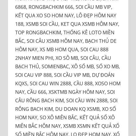
6868, RONGBACHKIM 666, SOI CẦU MB VIP,
KẾT QUA XO SO HOM NAY, LÔ ĐẸP HÔM NAY
188, XSMB SOI CẦU, KET QUA XSMB HÔM NAY,
TOP RONGBACHKIM, THỐNG KÊ LOTO MIỀN
BẮC, SOI CÂU XSMB HÔM NAY, BẠCH THỦ DE
HÔM NAY, XS MB HOM QUA, SOI CAU 888
2NHAY MIEN PHI, XO SÔ MB, SOI CÂU, CẦU
BẠCH THỦ, SOMIENBAC, XÔ SỐ MB, SỐ XO MB,
SOI CAU VIP 888, SOI CẦU VIP MB, DỰ ĐOÁN
KQXS, SOI CAU WIN 2888, CẦU 888, XOSO HOM
NAY, CẦU 666, XSKTMB NGÀY HÔM NAY, SOI
CÂU RÔNG BACH KIM, SOI CẦU WIN 2888, SOI
RÔNG BACH KIM, DU DOAN KQ XSMB, XO SỐ
HOM NAY, SO XÔ MIÊN BẮC, KẾT QUẢ SỔ XÔ
MIÊN BẮC HÔM NAY, XSMB XSMN KẾT QUẢ XỐ
SỐ MIỀN BẮC HÔM NAY, LO ĐEP HOM NAY, XỔ