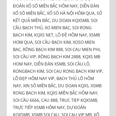
ĐOÁN XỔ SỐ MIỀN BẮC HÔM NAY, DIỄN ĐÀN
XỔ SỐ MIỀN BẮC, XỔ SỐ HÀ NỘI HÔM QUA, SỔ
KẾT QUẢ MIỀN BẮC, DU DOAN KQXSMB, SOI
CẦU BẠCH THỦ, XO MIEN BAC, SOI RONG
BACH KIM, KQXS NET, LÔ ĐỀ HÔM NAY, XSMB
HOM QUA, SOI CẦU BẠCH KIM, XOSO MIEN
BAC, RỒNG BẠCH KIM 888, SOI CAU MIEN PHI,
SOI CẦU VIP, RỒNG BẠCH KIM 2888, KQXS MB
HOM NAY, DIỄN ĐÀN XSMB, SOI CẦU LÔ,
RONGBACH KIM, SOI CAU RONG BACH KIM VIP,
LÔ ĐẸP HÔM NAY VIP, BẠCH THỦ LÔ HÔM
NAY, XIN SỐ MIỀN BẮC, DU DOAN KQXS, XSMB
RONG BACH KIM, KQXS MIỀN BẮC HÔM NAY,
SOI CẦU 6666, CAU 888, TRUC TIEP KQXSMB,
TRỰC TIẾP XSMB HÔM NAY, DỰ ĐOÁN
KQXSMB, XSMB SOI CAU, SOI CAU VIP MB, XỔ