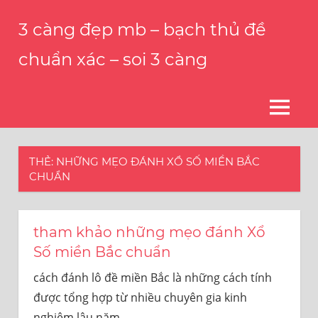
Skip
3 càng đẹp mb – bạch thủ đề
to
content
chuẩn xác – soi 3 càng
Chúng
tôi
tự
MENU
hào
là
sự
THẺ:
NHỮNG MẸO ĐÁNH XỔ SỐ MIỀN BẮC
lựa
CHUẨN
chọn
hàng
đầu
tham khảo những mẹo đánh Xổ
của
Số miền Bắc chuẩn
hàng
ngàn
cách đánh lô đề miền Bắc là những cách tính
khách
được tổng hợp từ nhiều chuyên gia kinh
hàng
trên
nghiệm lâu năm
…