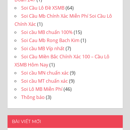
Soi Cầu Lô Đề XSMB
(64)
Soi Cầu Mb Chính Xác Miễn Phí Soi Cầu Lô
Chính Xác
(1)
Soi cầu MB chuẩn 100%
(15)
Soi Cau Mb Rong Bach Kim
(1)
Soi cầu MB Víp nhất
(7)
Soi Cầu Miền Bắc Chính Xác 100 – Cầu Lô
XSMB Hôm Nay
(1)
Soi cầu MN chuẩn xác
(9)
Soi cầu MT chuẩn xác
(9)
Soi Lô MB Miễn Phí
(46)
Thông báo
(3)
BÀI VIẾT MỚI