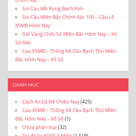
Soi Cau Mb Rong Bach Kim
Soi Cầu Miền Bắc Chính Xác 100 – Cầu Lô
XSMB Hôm Nay
Giờ Vàng Chốt Số Miền Bắc Hôm Nay – Xổ
Số 666
Cau XSMB – Thống Kê Cầu Bạch Thủ Miền
Bắc Hôm Nay – Xổ Số
DANH MỤC
Cách Ăn Lô Đề Chiều Nay
(425)
Cau XSMB – Thống Kê Cầu Bạch Thủ Miền
Bắc Hôm Nay – Xổ Số
(1)
Chưa phân loại
(32)
Dự đoán KQXS 3 Miền
(1.519)