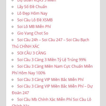
Lấy Số Đề Chuẩn
Lô Đẹp Hôm Nay
Soi Cầu Lô Đề XSMB
Soi Lô MB Miễn Phí
Gio Vang Chot So
Soi Cầu 24h – Soi Cầu 247 – Soi Cầu Bạch
Thủ CHÍNH XÁC
SOI CẦU 3 CÀNG
Soi Cầu 3 Càng 3 Miền Tỷ Lệ Trúng 99%
Soi Cầu 3 Càng Miền Nam Cực Chuẩn Miễn
Phí Hôm Nay 100%
Soi Cầu 3 Càng VIP Miền Bắc Miễn Phí
Soi Cầu 3 Càng VIP Miền Bắc Miễn Phí – Dự
Đoán 247
Soi Cầu Mb Chính Xác Miễn Phí Soi Cầu Lô
Chính Xác