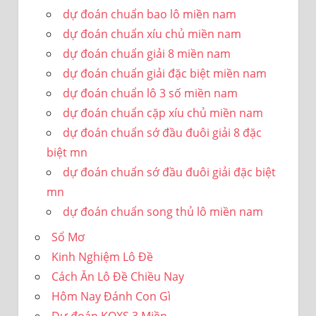
dự đoán chuẩn bao lô miền nam
dự đoán chuẩn xíu chủ miền nam
dự đoán chuẩn giải 8 miền nam
dự đoán chuẩn giải đặc biệt miền nam
dự đoán chuẩn lô 3 số miền nam
dự đoán chuẩn cặp xíu chủ miền nam
dự đoán chuẩn sớ đầu đuôi giải 8 đặc
biệt mn
dự đoán chuẩn sớ đầu đuôi giải đặc biệt
mn
dự đoán chuẩn song thủ lô miền nam
Sổ Mơ
Kinh Nghiệm Lô Đề
Cách Ăn Lô Đề Chiều Nay
Hôm Nay Đánh Con Gì
Dự đoán KQXS 3 Miền