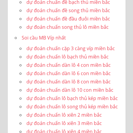
dự đoán chuẩn đề bạch thủ miền bắc
dự đoán chuẩn đề song thủ miền bắc
dự đoán chuẩn đề đầu đuôi miền bắc
dự đoán chuẩn song thủ lô miền bắc
Soi cầu MB Víp nhất
dự đoán chuẩn cặp 3 càng víp miền bắc
dự đoán chuẩn lô bạch thủ miền bắc
dự đoán chuẩn dàn lô 4 con miền bắc
dự đoán chuẩn dàn lô 6 con miền bắc
dự đoán chuẩn dàn lô 8 con miền bắc
dự đoán chuẩn dàn lô 10 con miền bắc
dự đoán chuẩn lô bạch thủ kép miền bắc
dự đoán chuẩn lô song thủ kép miền bắc
dự đoán chuẩn lô xiên 2 miền bắc
dự đoán chuẩn lô xiên 3 miền bắc
dự đoán chuẩn lô xiên 4 miền bắc