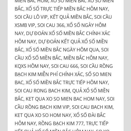
MIỀN BẮC HÔM, XỔ SỐ MIỀN BẮC XỔ SỐ MIỀN
BẮC, XỔ SỐ TRỰC TIẾP MIỀN BẮC HÔM NAY,
SOI CẦU LÔ VIP, KẾT QUẢ MIỀN BẮC, SOI CẦU
XSMB VIP, SOI CAU 366, XỔ SỐ NGÀY HÔM
NAY, DỰ ĐOÁN XỔ SỐ MIỀN BẮC CHÍNH XÁC
HÔM NAY, DỰ ĐOÁN KẾT QUẢ XỔ SỐ MIỀN
BẮC, XỔ SỐ MIỀN BẮC NGÀY HÔM QUA, SOI
CẦU XỔ SỐ MIỀN BẮC, MIỀN BẮC HÔM NAY,
KQXS HÔM NAY, SOI CAU 666, SOI CẦU RỒNG
BẠCH KIM MIỄN PHÍ CHÍNH XÁC, SỐ SO MIEN
BAC, XỔ SỐ MIỀN BẮC TRỰC TIẾP HÔM NAY,
SOI CAU RONG BACH KIM, QUẢ XỔ SỐ MIỀN
BẮC, KET QUA XO SO MIEN BAC HOM NAY, SOI
CẦU RỒNG BẠCH KIM VIP, SOI CAU BACH KIM,
KET QUA XO SO HOM NAY, XỔ SỐ ĐÀI BẮC
HÔM NAY, RỒNG BẠCH KIM 777, TRỰC TIẾP