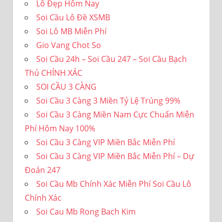
Lô Đẹp Hôm Nay
Soi Cầu Lô Đề XSMB
Soi Lô MB Miễn Phí
Gio Vang Chot So
Soi Cầu 24h – Soi Cầu 247 – Soi Cầu Bạch
Thủ CHÍNH XÁC
SOI CẦU 3 CÀNG
Soi Cầu 3 Càng 3 Miền Tỷ Lệ Trúng 99%
Soi Cầu 3 Càng Miền Nam Cực Chuẩn Miễn
Phí Hôm Nay 100%
Soi Cầu 3 Càng VIP Miền Bắc Miễn Phí
Soi Cầu 3 Càng VIP Miền Bắc Miễn Phí – Dự
Đoán 247
Soi Cầu Mb Chính Xác Miễn Phí Soi Cầu Lô
Chính Xác
Soi Cau Mb Rong Bach Kim