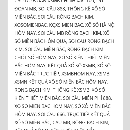
CẦU DỰ ĐOÁN XSMB CHÍNH XÁC 100, DU
ĐOÁN MB, SOI CẦU 888, THỐNG KÊ XỔ SỐ
MIỀN BẮC, SOI CẦU RỒNG BẠCH KIM,
XOSOMIENBAC, KQXS MIEN BAC, XỔ SỐ HÀ NỘI
HÔM NAY, SOI CẦU MB RỒNG BẠCH KIM, XỔ
SỐ MIỀN BẮC HÔM QUẢ, SOI CAU RONG BẠCH
KIM, SOI CẦU MIỀN BẮC, RỒNG BẠCH KIM
CHỐT SỐ HÔM NAY, XỔ SỐ KIẾN THIẾT MIỀN
BẮC HÔM NAY, KẾT QUẢ XỔ SỐ XSMB, XỔ SỐ
MIỀN BẮC TRỰC TIẾP, XSMBHOM NAY, XSMB
XSMN KẾT QUẢ XỔ SỐ MIỀN BẮC HÔM NAY,
RONG BẠCH KIM, THỐNG KÊ XSMB, XỔ SỐ
KIẾN THIẾT MIÊN BẮC, SOI CẦU MIỄN PHÍ 888,
XO SO MIEN BAC HOM NAY, SỔ XÔ MIÊN BẮC
HÔM NAY, SOI CẦU 666, TRỰC TIẾP KẾT QUẢ
XỔ SỐ MIỀN BẮC, CAU MB, RÔNG BẠCH KIM,