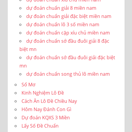
dự đoán chuẩn giải 8 miền nam
dự đoán chuẩn giải đặc biệt miền nam
dự đoán chuẩn lô 3 số miền nam
dự đoán chuẩn cặp xíu chủ miền nam
dự đoán chuẩn sớ đầu đuôi giải 8 đặc
biệt mn
dự đoán chuẩn sớ đầu đuôi giải đặc biệt
mn
dự đoán chuẩn song thủ lô miền nam
Sổ Mơ
Kinh Nghiệm Lô Đề
Cách Ăn Lô Đề Chiều Nay
Hôm Nay Đánh Con Gì
Dự đoán KQXS 3 Miền
Lấy Số Đề Chuẩn