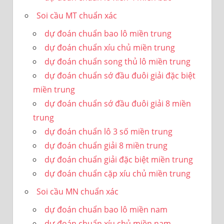
Soi cầu MT chuẩn xác
dự đoán chuẩn bao lô miền trung
dự đoán chuẩn xíu chủ miền trung
dự đoán chuẩn song thủ lô miền trung
dự đoán chuẩn sớ đầu đuôi giải đặc biệt
miền trung
dự đoán chuẩn sớ đầu đuôi giải 8 miền
trung
dự đoán chuẩn lô 3 số miền trung
dự đoán chuẩn giải 8 miền trung
dự đoán chuẩn giải đặc biệt miền trung
dự đoán chuẩn cặp xíu chủ miền trung
Soi cầu MN chuẩn xác
dự đoán chuẩn bao lô miền nam
dự đoán chuẩn xíu chủ miền nam