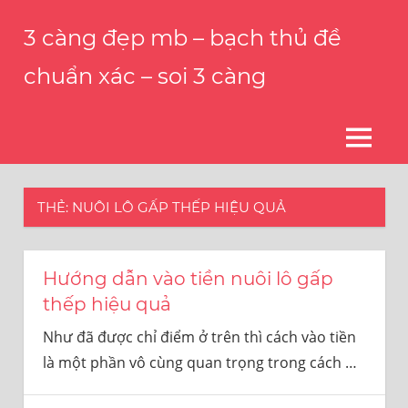
Skip
3 càng đẹp mb – bạch thủ đề
to
content
chuẩn xác – soi 3 càng
Chúng
tôi
tự
MENU
hào
là
sự
THẺ:
NUÔI LÔ GẤP THẾP HIỆU QUẢ
lựa
chọn
hàng
Hướng dẫn vào tiền nuôi lô gấp
đầu
thếp hiệu quả
của
hàng
Như đã được chỉ điểm ở trên thì cách vào tiền
ngàn
là một phần vô cùng quan trọng trong cách
…
khách
hàng
trên