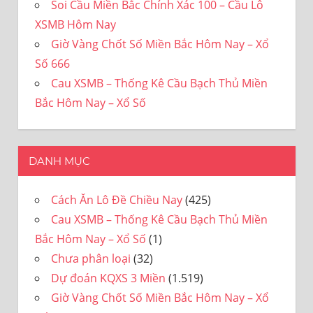
Soi Cầu Miền Bắc Chính Xác 100 – Cầu Lô
XSMB Hôm Nay
Giờ Vàng Chốt Số Miền Bắc Hôm Nay – Xổ
Số 666
Cau XSMB – Thống Kê Cầu Bạch Thủ Miền
Bắc Hôm Nay – Xổ Số
DANH MỤC
Cách Ăn Lô Đề Chiều Nay
(425)
Cau XSMB – Thống Kê Cầu Bạch Thủ Miền
Bắc Hôm Nay – Xổ Số
(1)
Chưa phân loại
(32)
Dự đoán KQXS 3 Miền
(1.519)
Giờ Vàng Chốt Số Miền Bắc Hôm Nay – Xổ