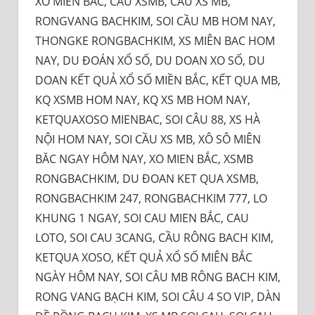
XÔ MIÊN BÂC, CÂU XSMB, CAU XS MB,
RONGVANG BACHKIM, SOI CẦU MB HOM NAY,
THONGKE RONGBACHKIM, XS MIÊN BAC HOM
NAY, DU ĐOÁN XỔ SỐ, DU DOAN XO SỐ, DU
DOAN KẾT QUẢ XỔ SỐ MIỀN BẮC, KẾT QUA MB,
KQ XSMB HOM NAY, KQ XS MB HOM NAY,
KETQUAXOSO MIENBAC, SOI CÂU 88, XS HÀ
NỘI HOM NAY, SOI CẦU XS MB, XÔ SÔ MIÊN
BĂC NGAY HÔM NAY, XO MIEN BẮC, XSMB
RONGBACHKIM, DU ĐOAN KET QUA XSMB,
RONGBACHKIM 247, RONGBACHKIM 777, LO
KHUNG 1 NGAY, SOI CAU MIEN BẮC, CAU
LOTO, SOI CAU 3CANG, CẦU RÔNG BACH KIM,
KETQUA XOSO, KẾT QUẢ XỔ SỐ MIÊN BẮC
NGÀY HÔM NAY, SOI CÂU MB RÔNG BACH KIM,
RONG VANG BẠCH KIM, SOI CÂU 4 SO VIP, DÀN