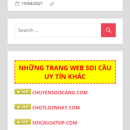
19/04/2021
cả
nước.
NHỮNG TRANG WEB SOI CẦU
UY TÍN KHÁC
CHUYENSOI3CANG.COM
CHOTLO2NHAY.COM
SOICAU247VIP.COM