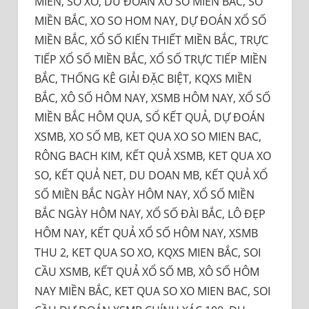
MIỀN, SỐ XO, DU ĐOAN XO SO MIEN BAC, SỐ
MIỀN BẮC, XO SO HOM NAY, DỰ ĐOÁN XỔ SỐ
MIỀN BẮC, XỔ SỐ KIẾN THIẾT MIỀN BẮC, TRỰC
TIẾP XỔ SỐ MIỀN BẮC, XỔ SỐ TRỰC TIẾP MIỀN
BẮC, THỐNG KÊ GIẢI ĐẶC BIỆT, KQXS MIỀN
BẮC, XÔ SỐ HÔM NAY, XSMB HÔM NAY, XỔ SỐ
MIỀN BẮC HÔM QUA, SỔ KẾT QUẢ, DỰ ĐOÁN
XSMB, XO SỐ MB, KET QUA XO SO MIEN BAC,
RÔNG BACH KIM, KẾT QUẢ XSMB, KET QUA XO
SO, KẾT QUẢ NET, DU DOAN MB, KẾT QUẢ XỔ
SỐ MIỀN BẮC NGÀY HÔM NAY, XỔ SỐ MIỀN
BẮC NGÀY HÔM NAY, XỔ SỐ ĐÀI BẮC, LÔ ĐẸP
HÔM NAY, KẾT QUẢ XỔ SỐ HÔM NAY, XSMB
THU 2, KET QUA SO XO, KQXS MIEN BẮC, SOI
CẦU XSMB, KẾT QUẢ XỔ SỐ MB, XÔ SỐ HÔM
NAY MIỀN BẮC, KET QUA SO XO MIEN BAC, SOI