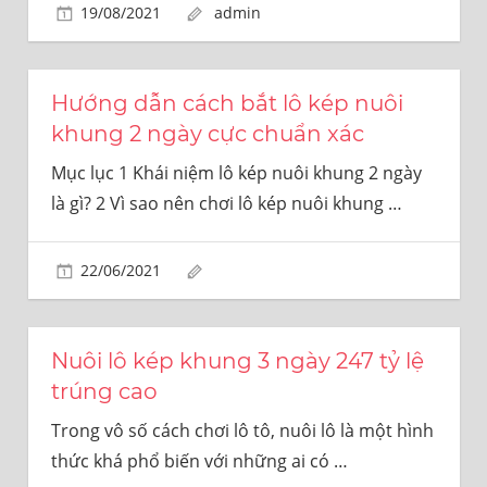
19/08/2021
admin
cả
nước.
Hướng dẫn cách bắt lô kép nuôi
khung 2 ngày cực chuẩn xác
Mục lục 1 Khái niệm lô kép nuôi khung 2 ngày
là gì? 2 Vì sao nên chơi lô kép nuôi khung
…
22/06/2021
Nuôi lô kép khung 3 ngày 247 tỷ lệ
trúng cao
Trong vô số cách chơi lô tô, nuôi lô là một hình
thức khá phổ biến với những ai có
…