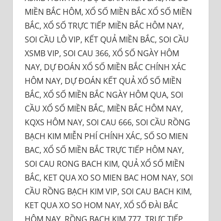
MIỀN BẮC HÔM, XỔ SỐ MIỀN BẮC XỔ SỐ MIỀN
BẮC, XỔ SỐ TRỰC TIẾP MIỀN BẮC HÔM NAY,
SOI CẦU LÔ VIP, KẾT QUẢ MIỀN BẮC, SOI CẦU
XSMB VIP, SOI CAU 366, XỔ SỐ NGÀY HÔM
NAY, DỰ ĐOÁN XỔ SỐ MIỀN BẮC CHÍNH XÁC
HÔM NAY, DỰ ĐOÁN KẾT QUẢ XỔ SỐ MIỀN
BẮC, XỔ SỐ MIỀN BẮC NGÀY HÔM QUA, SOI
CẦU XỔ SỐ MIỀN BẮC, MIỀN BẮC HÔM NAY,
KQXS HÔM NAY, SOI CAU 666, SOI CẦU RỒNG
BẠCH KIM MIỄN PHÍ CHÍNH XÁC, SỐ SO MIEN
BAC, XỔ SỐ MIỀN BẮC TRỰC TIẾP HÔM NAY,
SOI CAU RONG BACH KIM, QUẢ XỔ SỐ MIỀN
BẮC, KET QUA XO SO MIEN BAC HOM NAY, SOI
CẦU RỒNG BẠCH KIM VIP, SOI CAU BACH KIM,
KET QUA XO SO HOM NAY, XỔ SỐ ĐÀI BẮC
HÔM NAY, RỒNG BẠCH KIM 777, TRỰC TIẾP