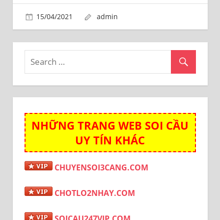
15/04/2021
admin
NHỮNG TRANG WEB SOI CẦU
UY TÍN KHÁC
CHUYENSOI3CANG.COM
CHOTLO2NHAY.COM
SOICAU247VIP.COM