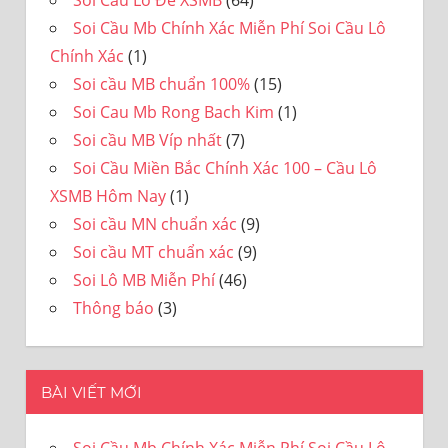
Soi Cầu Lô Đề XSMB
(64)
Soi Cầu Mb Chính Xác Miễn Phí Soi Cầu Lô
Chính Xác
(1)
Soi cầu MB chuẩn 100%
(15)
Soi Cau Mb Rong Bach Kim
(1)
Soi cầu MB Víp nhất
(7)
Soi Cầu Miền Bắc Chính Xác 100 – Cầu Lô
XSMB Hôm Nay
(1)
Soi cầu MN chuẩn xác
(9)
Soi cầu MT chuẩn xác
(9)
Soi Lô MB Miễn Phí
(46)
Thông báo
(3)
BÀI VIẾT MỚI
Soi Cầu Mb Chính Xác Miễn Phí Soi Cầu Lô