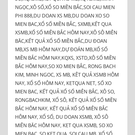
NGỌC,XÔ SỐ,XỔ SO MIỀN BẮC,SOI CAU MIEN
PHI 888,DU DOAN XS MB,DU DOAN XO SO
MIEN BAC,XỔ SỐ MIỀN BẮC, SXMB,KẾT QUA
XSMB,XỔ SỐ MIÊN BẮC HÔM NAY,XÔ SÔ MIÊN
BĂC,KẾT QUẢ XỔ SỐ MIỀN BẮC,DU ĐOAN
MB,XS MB HÔM NAY,DỰ ĐOÁN MB,XỔ SỐ
MIỀN BẮC HÔM NAY,KQXS, XSTD,XÔ SỐ MIỀN
BẮC HÔM NAY,SO XO MIEN BẮC, RONG BACH
KIM, MINH NGOC, XS MB, KÊT QUẢ XSMB HÔM
NAY, XỔ SỐ HÔM NAY, KETQUA NET, SỐ XO
MIEN BAC, KẾT QUẢ XỔ SỐ MIÊN BẮC, XÔ SO,
RONGBACHKIM, XỔ SÔ, KẾT QUẢ XỔ SỐ MIỀN
BẮC HÔM NAY, KẾT QUẢ XỔ SỐ MIÊN BẮC
HÔM NAY, XỔ SỐ, DU DOAN XSMB, XÔ SÔ
MIÊN BĂC HÔM NAY, KET QUA XSMB, SO XO
MIEN BAC, SO KET QUA, SOI CAU MB, XỔ SỐ