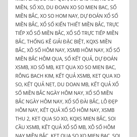
MIỀN, SỐ XO, DU ĐOAN XO SO MIEN BAC, SỐ
MIỀN BẮC, XO SO HOM NAY, DỰ ĐOÁN XỔ SỐ
MIỀN BẮC, XỔ SỐ KIẾN THIẾT MIỀN BẮC, TRỰC
TIẾP XỔ SỐ MIỀN BẮC, XỔ SỐ TRỰC TIẾP MIỀN
BẮC, THỐNG KÊ GIẢI ĐẶC BIỆT, KQXS MIỀN
BẮC, XÔ SỐ HÔM NAY, XSMB HÔM NAY, XỔ SỐ
MIỀN BẮC HÔM QUA, SỔ KẾT QUẢ, DỰ ĐOÁN
XSMB, XO SỐ MB, KET QUA XO SO MIEN BAC,
RÔNG BACH KIM, KẾT QUẢ XSMB, KET QUA XO
SO, KẾT QUẢ NET, DU DOAN MB, KẾT QUẢ XỔ
SỐ MIỀN BẮC NGÀY HÔM NAY, XỔ SỐ MIỀN
BẮC NGÀY HÔM NAY, XỔ SỐ ĐÀI BẮC, LÔ ĐẸP
HÔM NAY, KẾT QUẢ XỔ SỐ HÔM NAY, XSMB
THU 2, KET QUA SO XO, KQXS MIEN BẮC, SOI
CẦU XSMB, KẾT QUẢ XỔ SỐ MB, XÔ SỐ HÔM
NAY MIỀN BẮC, KET QUA SO XO MIEN BAC, SOI