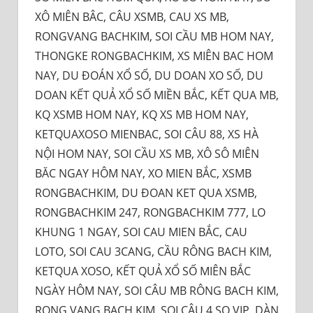
XÔ MIÊN BÂC, CÂU XSMB, CAU XS MB,
RONGVANG BACHKIM, SOI CẦU MB HOM NAY,
THONGKE RONGBACHKIM, XS MIÊN BAC HOM
NAY, DU ĐOÁN XỔ SỐ, DU DOAN XO SỐ, DU
DOAN KẾT QUẢ XỔ SỐ MIỀN BẮC, KẾT QUA MB,
KQ XSMB HOM NAY, KQ XS MB HOM NAY,
KETQUAXOSO MIENBAC, SOI CÂU 88, XS HÀ
NỘI HOM NAY, SOI CẦU XS MB, XÔ SÔ MIÊN
BĂC NGAY HÔM NAY, XO MIEN BẮC, XSMB
RONGBACHKIM, DU ĐOAN KET QUA XSMB,
RONGBACHKIM 247, RONGBACHKIM 777, LO
KHUNG 1 NGAY, SOI CAU MIEN BẮC, CAU
LOTO, SOI CAU 3CANG, CẦU RÔNG BACH KIM,
KETQUA XOSO, KẾT QUẢ XỔ SỐ MIÊN BẮC
NGÀY HÔM NAY, SOI CÂU MB RÔNG BACH KIM,
RONG VANG BẠCH KIM, SOI CÂU 4 SO VIP, DÀN