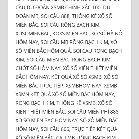
CẦU DỰ ĐOÁN XSMB CHÍNH XÁC 100, DU
ĐOÁN MB, SOI CẦU 888, THỐNG KÊ XỔ SỐ
MIỀN BẮC, SOI CẦU RỒNG BẠCH KIM,
XOSOMIENBAC, KQXS MIEN BAC, XỔ SỐ HÀ NỘI
HÔM NAY, SOI CẦU MB RỒNG BẠCH KIM, XỔ
SỐ MIỀN BẮC HÔM QUẢ, SOI CAU RONG BẠCH
KIM, SOI CẦU MIỀN BẮC, RỒNG BẠCH KIM
CHỐT SỐ HÔM NAY, XỔ SỐ KIẾN THIẾT MIỀN
BẮC HÔM NAY, KẾT QUẢ XỔ SỐ XSMB, XỔ SỐ
MIỀN BẮC TRỰC TIẾP, XSMBHOM NAY, XSMB
XSMN KẾT QUẢ XỔ SỐ MIỀN BẮC HÔM NAY,
RONG BẠCH KIM, THỐNG KÊ XSMB, XỔ SỐ
KIẾN THIẾT MIÊN BẮC, SOI CẦU MIỄN PHÍ 888,
XO SO MIEN BAC HOM NAY, SỔ XÔ MIÊN BẮC
HÔM NAY, SOI CẦU 666, TRỰC TIẾP KẾT QUẢ
XỔ SỐ MIỀN BẮC, CAU MB, RÔNG BẠCH KIM,