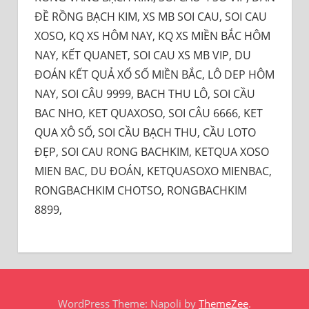
ĐỀ RỒNG BẠCH KIM, XS MB SOI CAU, SOI CAU
XOSO, KQ XS HÔM NAY, KQ XS MIỀN BẮC HÔM
NAY, KẾT QUANET, SOI CAU XS MB VIP, DU
ĐOÁN KẾT QUẢ XỔ SỐ MIỀN BẮC, LÔ DEP HÔM
NAY, SOI CÂU 9999, BACH THU LÔ, SOI CẦU
BAC NHO, KET QUAXOSO, SOI CÂU 6666, KET
QUA XÔ SỐ, SOI CẦU BẠCH THU, CẦU LOTO
ĐẸP, SOI CAU RONG BACHKIM, KETQUA XOSO
MIEN BAC, DU ĐOÁN, KETQUASOXO MIENBAC,
RONGBACHKIM CHOTSO, RONGBACHKIM
8899,
WordPress Theme: Napoli by
ThemeZee
.