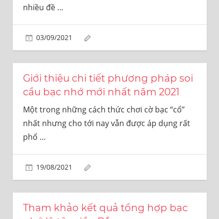
nhiều đề
…
03/09/2021
Giới thiệu chi tiết phương pháp soi
cầu bạc nhớ mới nhất năm 2021
Một trong những cách thức chơi cờ bạc “cổ”
nhất nhưng cho tới nay vẫn được áp dụng rất
phổ
…
19/08/2021
Tham khảo kết quả tổng hợp bạc