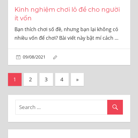
Kinh nghiệm chơi lô đề cho người
ít vốn
Bạn thích chơi số đề, nhưng bạn lại không có
nhiều vốn để chơi? Bài viết này bật mí cách
…
09/08/2021
Phân
Next
1
2
3
4
»
Posts
trang
bài
viết