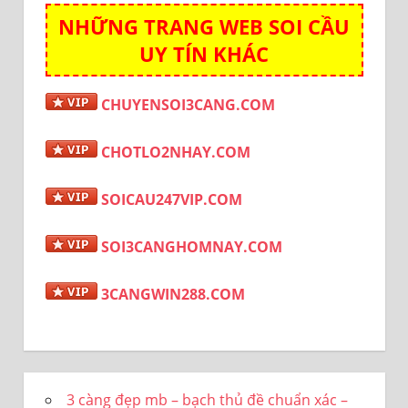
NHỮNG TRANG WEB SOI CẦU
UY TÍN KHÁC
CHUYENSOI3CANG.COM
CHOTLO2NHAY.COM
SOICAU247VIP.COM
SOI3CANGHOMNAY.COM
3CANGWIN288.COM
3 càng đẹp mb – bạch thủ đề chuẩn xác –