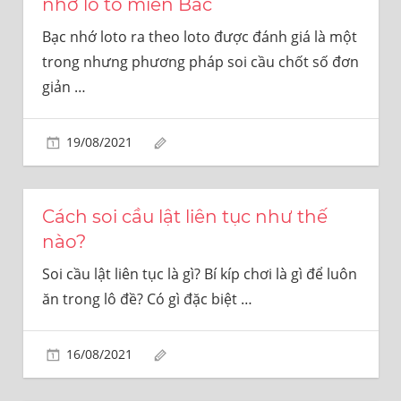
nhớ lô tô miền Bắc
Bạc nhớ loto ra theo loto được đánh giá là một
trong nhưng phương pháp soi cầu chốt số đơn
giản
…
19/08/2021
Cách soi cầu lật liên tục như thế
nào?
Soi cầu lật liên tục là gì? Bí kíp chơi là gì để luôn
ăn trong lô đề? Có gì đặc biệt
…
16/08/2021