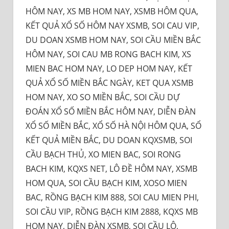
HÔM NAY, XS MB HOM NAY, XSMB HÔM QUA,
KẾT QUẢ XỔ SỐ HÔM NAY XSMB, SOI CAU VIP,
DU DOAN XSMB HOM NAY, SOI CẦU MIỀN BẮC
HÔM NAY, SOI CAU MB RONG BACH KIM, XS
MIEN BAC HOM NAY, LO DEP HOM NAY, KẾT
QUẢ XỔ SỐ MIỀN BẮC NGÀY, KET QUA XSMB
HOM NAY, XO SO MIỀN BẮC, SOI CẦU DỰ
ĐOÁN XỔ SỐ MIỀN BẮC HÔM NAY, DIỄN ĐÀN
XỔ SỐ MIỀN BẮC, XỔ SỐ HÀ NỘI HÔM QUA, SỔ
KẾT QUẢ MIỀN BẮC, DU DOAN KQXSMB, SOI
CẦU BẠCH THỦ, XO MIEN BAC, SOI RONG
BACH KIM, KQXS NET, LÔ ĐỀ HÔM NAY, XSMB
HOM QUA, SOI CẦU BẠCH KIM, XOSO MIEN
BAC, RỒNG BẠCH KIM 888, SOI CAU MIEN PHI,
SOI CẦU VIP, RỒNG BẠCH KIM 2888, KQXS MB
HOM NAY, DIỄN ĐÀN XSMB, SOI CẦU LÔ,