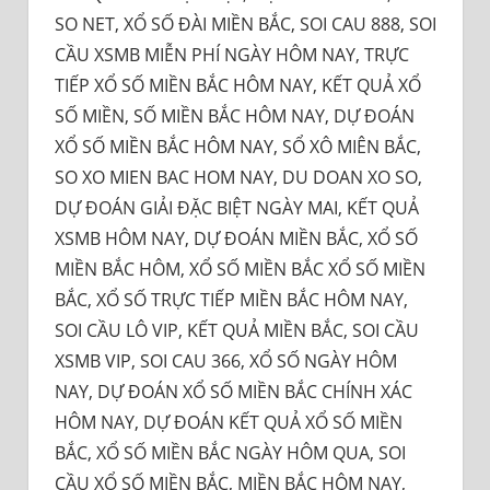
SO NET, XỔ SỐ ĐÀI MIỀN BẮC, SOI CAU 888, SOI
CẦU XSMB MIỄN PHÍ NGÀY HÔM NAY, TRỰC
TIẾP XỔ SỐ MIỀN BẮC HÔM NAY, KẾT QUẢ XỔ
SỐ MIỀN, SỐ MIỀN BẮC HÔM NAY, DỰ ĐOÁN
XỔ SỐ MIỀN BẮC HÔM NAY, SỔ XÔ MIÊN BẮC,
SO XO MIEN BAC HOM NAY, DU DOAN XO SO,
DỰ ĐOÁN GIẢI ĐẶC BIỆT NGÀY MAI, KẾT QUẢ
XSMB HÔM NAY, DỰ ĐOÁN MIỀN BẮC, XỔ SỐ
MIỀN BẮC HÔM, XỔ SỐ MIỀN BẮC XỔ SỐ MIỀN
BẮC, XỔ SỐ TRỰC TIẾP MIỀN BẮC HÔM NAY,
SOI CẦU LÔ VIP, KẾT QUẢ MIỀN BẮC, SOI CẦU
XSMB VIP, SOI CAU 366, XỔ SỐ NGÀY HÔM
NAY, DỰ ĐOÁN XỔ SỐ MIỀN BẮC CHÍNH XÁC
HÔM NAY, DỰ ĐOÁN KẾT QUẢ XỔ SỐ MIỀN
BẮC, XỔ SỐ MIỀN BẮC NGÀY HÔM QUA, SOI
CẦU XỔ SỐ MIỀN BẮC, MIỀN BẮC HÔM NAY,