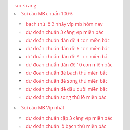
soi 3 càng
Soi cầu MB chuẩn 100%
bạch thủ lô 2 nháy víp mb hôm nay
dự đoán chuẩn 3 càng víp miền bắc
dự đoán chuẩn dàn đề 4 con miền bắc
dự đoán chuẩn dàn đề 6 con miền bắc
dự đoán chuẩn dàn đề 8 con miền bắc
dự đoán chuẩn dàn đề 10 con miền bắc
dự đoán chuẩn đề bạch thủ miền bắc
dự đoán chuẩn đề song thủ miền bắc
dự đoán chuẩn đề đầu đuôi miền bắc
dự đoán chuẩn song thủ lô miền bắc
Soi cầu MB Víp nhất
dự đoán chuẩn cặp 3 càng víp miền bắc
dự đoán chuẩn lô bạch thủ miền bắc