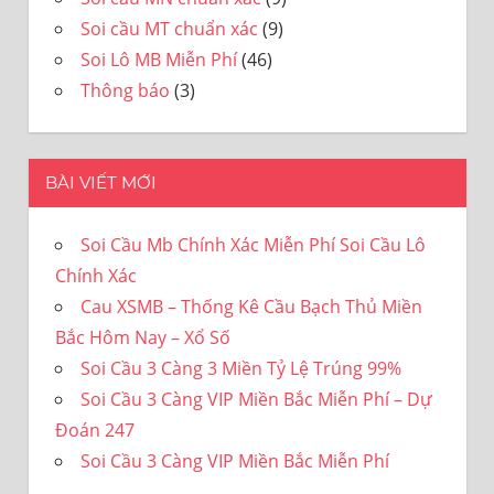
Soi cầu MT chuẩn xác
(9)
Soi Lô MB Miễn Phí
(46)
Thông báo
(3)
BÀI VIẾT MỚI
Soi Cầu Mb Chính Xác Miễn Phí Soi Cầu Lô
Chính Xác
Cau XSMB – Thống Kê Cầu Bạch Thủ Miền
Bắc Hôm Nay – Xổ Số
Soi Cầu 3 Càng 3 Miền Tỷ Lệ Trúng 99%
Soi Cầu 3 Càng VIP Miền Bắc Miễn Phí – Dự
Đoán 247
Soi Cầu 3 Càng VIP Miền Bắc Miễn Phí