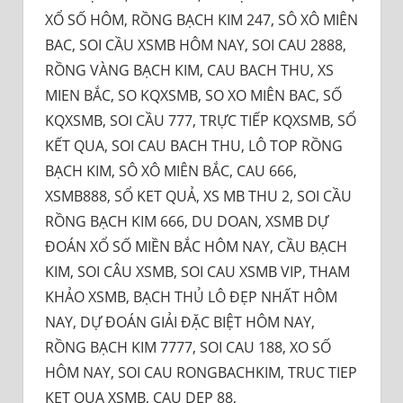
XỔ SỐ HÔM, RỒNG BẠCH KIM 247, SÔ XÔ MIÊN
BAC, SOI CẦU XSMB HÔM NAY, SOI CAU 2888,
RỒNG VÀNG BẠCH KIM, CAU BACH THU, XS
MIEN BẮC, SO KQXSMB, SO XO MIÊN BAC, SỐ
KQXSMB, SOI CẦU 777, TRỰC TIẾP KQXSMB, SỔ
KẾT QUA, SOI CAU BACH THU, LÔ TOP RỒNG
BẠCH KIM, SÔ XÔ MIÊN BẮC, CAU 666,
XSMB888, SỔ KET QUẢ, XS MB THU 2, SOI CẦU
RỒNG BẠCH KIM 666, DU DOAN, XSMB DỰ
ĐOÁN XỔ SỐ MIỀN BẮC HÔM NAY, CẦU BẠCH
KIM, SOI CÂU XSMB, SOI CAU XSMB VIP, THAM
KHẢO XSMB, BẠCH THỦ LÔ ĐẸP NHẤT HÔM
NAY, DỰ ĐOÁN GIẢI ĐẶC BIỆT HÔM NAY,
RỒNG BẠCH KIM 7777, SOI CAU 188, XO SỐ
HÔM NAY, SOI CAU RONGBACHKIM, TRUC TIEP
KET QUA XSMB, CAU DEP 88,