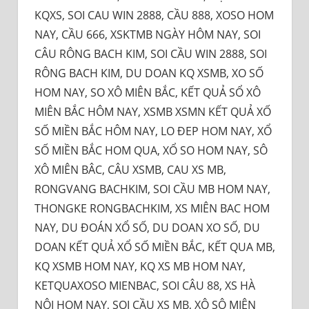
KQXS, SOI CAU WIN 2888, CẦU 888, XOSO HOM
NAY, CẦU 666, XSKTMB NGÀY HÔM NAY, SOI
CÂU RÔNG BACH KIM, SOI CẦU WIN 2888, SOI
RÔNG BACH KIM, DU DOAN KQ XSMB, XO SỐ
HOM NAY, SO XÔ MIÊN BẮC, KẾT QUẢ SỔ XÔ
MIÊN BẮC HÔM NAY, XSMB XSMN KẾT QUẢ XỐ
SỐ MIỀN BẮC HÔM NAY, LO ĐEP HOM NAY, XỔ
SỐ MIỀN BẮC HOM QUA, XỔ SO HOM NAY, SÔ
XÔ MIÊN BÂC, CÂU XSMB, CAU XS MB,
RONGVANG BACHKIM, SOI CẦU MB HOM NAY,
THONGKE RONGBACHKIM, XS MIÊN BAC HOM
NAY, DU ĐOÁN XỔ SỐ, DU DOAN XO SỐ, DU
DOAN KẾT QUẢ XỔ SỐ MIỀN BẮC, KẾT QUA MB,
KQ XSMB HOM NAY, KQ XS MB HOM NAY,
KETQUAXOSO MIENBAC, SOI CÂU 88, XS HÀ
NỘI HOM NAY, SOI CẦU XS MB, XÔ SÔ MIÊN