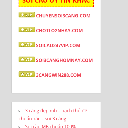
CHUYENSOI3CANG.COM
CHOTLO2NHAY.COM
SOICAU247VIP.COM
SOI3CANGHOMNAY.COM
3CANGWIN288.COM
3 càng đẹp mb – bạch thủ đề
chuẩn xác – soi 3 càng
Soi cầu MB chuẩn 100%