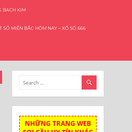
G BACH KIM
 SỐ MIỀN BẮC HÔM NAY – XỔ SỐ 666
NHỮNG TRANG WEB
SOI CẦU UY TÍN KHÁC