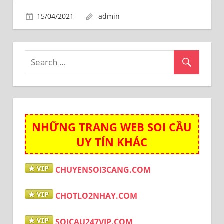
cả
15/04/2021
admin
nước.
NHỮNG TRANG WEB SOI CẦU
UY TÍN KHÁC
CHUYENSOI3CANG.COM
CHOTLO2NHAY.COM
SOICAU247VIP.COM