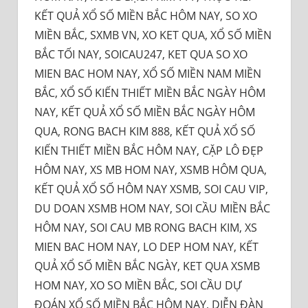
KẾT QUẢ XỔ SỐ MIỀN BẮC HÔM NAY, SO XO
MIỀN BẮC, SXMB VN, XO KET QUA, XỔ SỐ MIỀN
BẮC TỐI NAY, SOICAU247, KET QUA SO XO
MIEN BAC HOM NAY, XỔ SỐ MIỀN NAM MIỀN
BẮC, XỔ SỐ KIẾN THIẾT MIỀN BẮC NGÀY HÔM
NAY, KẾT QUẢ XỔ SỐ MIỀN BẮC NGÀY HÔM
QUA, RONG BACH KIM 888, KẾT QUẢ XỔ SỐ
KIẾN THIẾT MIỀN BẮC HÔM NAY, CẶP LÔ ĐẸP
HÔM NAY, XS MB HOM NAY, XSMB HÔM QUA,
KẾT QUẢ XỔ SỐ HÔM NAY XSMB, SOI CAU VIP,
DU DOAN XSMB HOM NAY, SOI CẦU MIỀN BẮC
HÔM NAY, SOI CAU MB RONG BACH KIM, XS
MIEN BAC HOM NAY, LO DEP HOM NAY, KẾT
QUẢ XỔ SỐ MIỀN BẮC NGÀY, KET QUA XSMB
HOM NAY, XO SO MIỀN BẮC, SOI CẦU DỰ
ĐOÁN XỔ SỐ MIỀN BẮC HÔM NAY, DIỄN ĐÀN