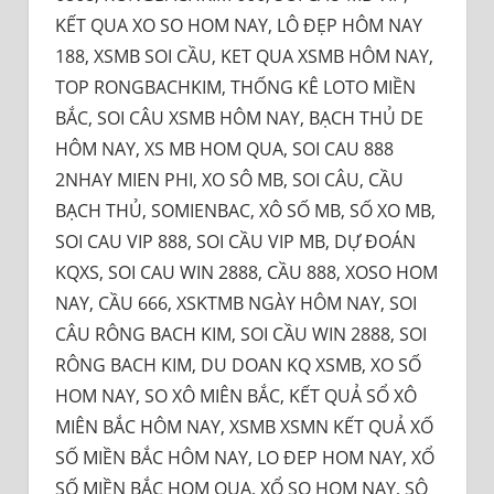
KẾT QUA XO SO HOM NAY, LÔ ĐẸP HÔM NAY
188, XSMB SOI CẦU, KET QUA XSMB HÔM NAY,
TOP RONGBACHKIM, THỐNG KÊ LOTO MIỀN
BẮC, SOI CÂU XSMB HÔM NAY, BẠCH THỦ DE
HÔM NAY, XS MB HOM QUA, SOI CAU 888
2NHAY MIEN PHI, XO SÔ MB, SOI CÂU, CẦU
BẠCH THỦ, SOMIENBAC, XÔ SỐ MB, SỐ XO MB,
SOI CAU VIP 888, SOI CẦU VIP MB, DỰ ĐOÁN
KQXS, SOI CAU WIN 2888, CẦU 888, XOSO HOM
NAY, CẦU 666, XSKTMB NGÀY HÔM NAY, SOI
CÂU RÔNG BACH KIM, SOI CẦU WIN 2888, SOI
RÔNG BACH KIM, DU DOAN KQ XSMB, XO SỐ
HOM NAY, SO XÔ MIÊN BẮC, KẾT QUẢ SỔ XÔ
MIÊN BẮC HÔM NAY, XSMB XSMN KẾT QUẢ XỐ
SỐ MIỀN BẮC HÔM NAY, LO ĐEP HOM NAY, XỔ
SỐ MIỀN BẮC HOM QUA, XỔ SO HOM NAY, SÔ