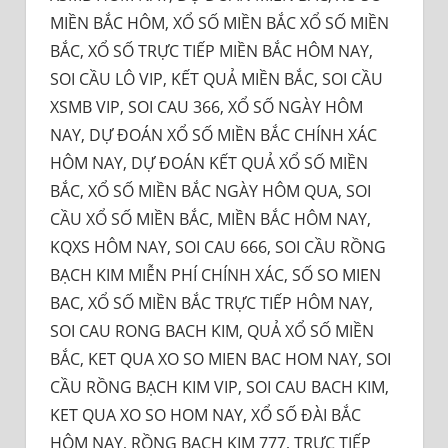
MIỀN BẮC HÔM, XỔ SỐ MIỀN BẮC XỔ SỐ MIỀN
BẮC, XỔ SỐ TRỰC TIẾP MIỀN BẮC HÔM NAY,
SOI CẦU LÔ VIP, KẾT QUẢ MIỀN BẮC, SOI CẦU
XSMB VIP, SOI CAU 366, XỔ SỐ NGÀY HÔM
NAY, DỰ ĐOÁN XỔ SỐ MIỀN BẮC CHÍNH XÁC
HÔM NAY, DỰ ĐOÁN KẾT QUẢ XỔ SỐ MIỀN
BẮC, XỔ SỐ MIỀN BẮC NGÀY HÔM QUA, SOI
CẦU XỔ SỐ MIỀN BẮC, MIỀN BẮC HÔM NAY,
KQXS HÔM NAY, SOI CAU 666, SOI CẦU RỒNG
BẠCH KIM MIỄN PHÍ CHÍNH XÁC, SỐ SO MIEN
BAC, XỔ SỐ MIỀN BẮC TRỰC TIẾP HÔM NAY,
SOI CAU RONG BACH KIM, QUẢ XỔ SỐ MIỀN
BẮC, KET QUA XO SO MIEN BAC HOM NAY, SOI
CẦU RỒNG BẠCH KIM VIP, SOI CAU BACH KIM,
KET QUA XO SO HOM NAY, XỔ SỐ ĐÀI BẮC
HÔM NAY, RỒNG BẠCH KIM 777, TRỰC TIẾP