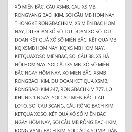
XÔ MIÊN BÂC, CÂU XSMB, CAU XS MB,
RONGVANG BACHKIM, SOI CẦU MB HOM NAY,
THONGKE RONGBACHKIM, XS MIÊN BAC HOM
NAY, DU ĐOÁN XỔ SỐ, DU DOAN XO SỐ, DU
DOAN KẾT QUẢ XỔ SỐ MIỀN BẮC, KẾT QUA MB,
KQ XSMB HOM NAY, KQ XS MB HOM NAY,
KETQUAXOSO MIENBAC, SOI CÂU 88, XS HÀ
NỘI HOM NAY, SOI CẦU XS MB, XÔ SÔ MIÊN
BĂC NGAY HÔM NAY, XO MIEN BẮC, XSMB
RONGBACHKIM, DU ĐOAN KET QUA XSMB,
RONGBACHKIM 247, RONGBACHKIM 777, LO
KHUNG 1 NGAY, SOI CAU MIEN BẮC, CAU
LOTO, SOI CAU 3CANG, CẦU RÔNG BACH KIM,
KETQUA XOSO, KẾT QUẢ XỔ SỐ MIÊN BẮC
NGÀY HÔM NAY, SOI CÂU MB RÔNG BACH KIM,
RONG VANG BẠCH KIM, SOI CÂU 4 SO VIP, DÀN