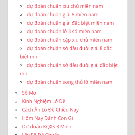
dự đoán chuẩn xíu chủ miền nam
dự đoán chuẩn giải 8 miền nam
dự đoán chuẩn giải đặc biệt miền nam
dự đoán chuẩn lô 3 số miền nam
dự đoán chuẩn cặp xíu chủ miền nam
dự đoán chuẩn sớ đầu đuôi giải 8 đặc
biệt mn
dự đoán chuẩn sớ đầu đuôi giải đặc biệt
mn
dự đoán chuẩn song thủ lô miền nam
Sổ Mơ
Kinh Nghiệm Lô Đề
Cách Ăn Lô Đề Chiều Nay
Hôm Nay Đánh Con Gì
Dự đoán KQXS 3 Miền
Lấy Số Đề Chuẩn