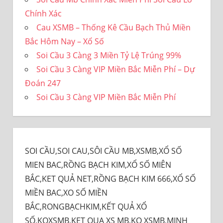
Chính Xác
Cau XSMB – Thống Kê Cầu Bạch Thủ Miền
Bắc Hôm Nay – Xổ Số
Soi Cầu 3 Càng 3 Miền Tỷ Lệ Trúng 99%
Soi Cầu 3 Càng VIP Miền Bắc Miễn Phí – Dự
Đoán 247
Soi Cầu 3 Càng VIP Miền Bắc Miễn Phí
SOI CẦU,SOI CAU,SÔI CẦU MB,XSMB,XỔ SỐ
MIEN BAC,RỒNG BẠCH KIM,XỔ SỐ MIÊN
BẮC,KET QUẢ NET,RỒNG BẠCH KIM 666,XỔ SỐ
MIỀN BAC,XO SỐ MIỀN
BẮC,RONGBẠCHKIM,KẾT QUẢ XỔ
SỐ,KQXSMB,KET QUA XS MB,KQ XSMB,MINH