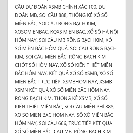
CẦU DỰ ĐOÁN XSMB CHÍNH XÁC 100, DU
ĐOÁN MB, SOI CẦU 888, THỐNG KÊ XỔ SỐ
MIỀN BẮC, SOI CẦU RỒNG BẠCH KIM,
XOSOMIENBAC, KQXS MIEN BAC, XỔ SỐ HÀ NỘI
HÔM NAY, SOI CẦU MB RỒNG BẠCH KIM, XỔ
SỐ MIỀN BẮC HÔM QUẢ, SOI CAU RONG BẠCH
KIM, SOI CẦU MIỀN BẮC, RỒNG BẠCH KIM
CHỐT SỐ HÔM NAY, XỔ SỐ KIẾN THIẾT MIỀN
BẮC HÔM NAY, KẾT QUẢ XỔ SỐ XSMB, XỔ SỐ
MIỀN BẮC TRỰC TIẾP, XSMBHOM NAY, XSMB
XSMN KẾT QUẢ XỔ SỐ MIỀN BẮC HÔM NAY,
RONG BẠCH KIM, THỐNG KÊ XSMB, XỔ SỐ
KIẾN THIẾT MIÊN BẮC, SOI CẦU MIỄN PHÍ 888,
XO SO MIEN BAC HOM NAY, SỔ XÔ MIÊN BẮC
HÔM NAY, SOI CẦU 666, TRỰC TIẾP KẾT QUẢ
XỔ SỐ MIỀN BẮC, CAU MB, RÔNG BẠCH KIM,