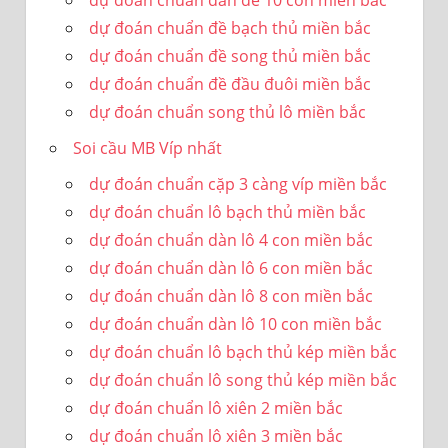
dự đoán chuẩn đề bạch thủ miền bắc
dự đoán chuẩn đề song thủ miền bắc
dự đoán chuẩn đề đầu đuôi miền bắc
dự đoán chuẩn song thủ lô miền bắc
Soi cầu MB Víp nhất
dự đoán chuẩn cặp 3 càng víp miền bắc
dự đoán chuẩn lô bạch thủ miền bắc
dự đoán chuẩn dàn lô 4 con miền bắc
dự đoán chuẩn dàn lô 6 con miền bắc
dự đoán chuẩn dàn lô 8 con miền bắc
dự đoán chuẩn dàn lô 10 con miền bắc
dự đoán chuẩn lô bạch thủ kép miền bắc
dự đoán chuẩn lô song thủ kép miền bắc
dự đoán chuẩn lô xiên 2 miền bắc
dự đoán chuẩn lô xiên 3 miền bắc