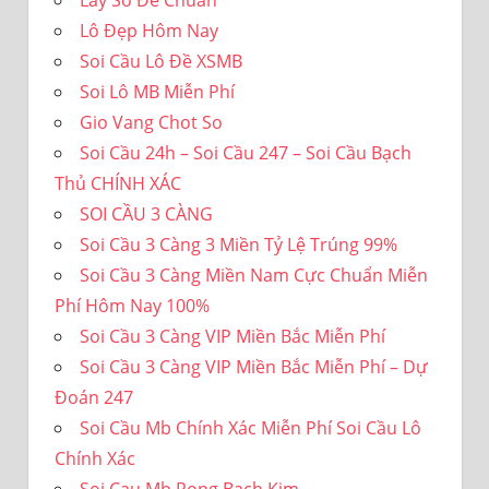
Lô Đẹp Hôm Nay
Soi Cầu Lô Đề XSMB
Soi Lô MB Miễn Phí
Gio Vang Chot So
Soi Cầu 24h – Soi Cầu 247 – Soi Cầu Bạch
Thủ CHÍNH XÁC
SOI CẦU 3 CÀNG
Soi Cầu 3 Càng 3 Miền Tỷ Lệ Trúng 99%
Soi Cầu 3 Càng Miền Nam Cực Chuẩn Miễn
Phí Hôm Nay 100%
Soi Cầu 3 Càng VIP Miền Bắc Miễn Phí
Soi Cầu 3 Càng VIP Miền Bắc Miễn Phí – Dự
Đoán 247
Soi Cầu Mb Chính Xác Miễn Phí Soi Cầu Lô
Chính Xác
Soi Cau Mb Rong Bach Kim