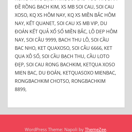
ĐỀ RỒNG BẠCH KIM, XS MB SOI CAU, SOI CAU
XOSO, KQ XS HÔM NAY, KQ XS MIỀN BẮC HÔM
NAY, KẾT QUANET, SOI CAU XS MB VIP, DU
ĐOÁN KẾT QUẢ XỔ SỐ MIỀN BẮC, LÔ DEP HÔM
NAY, SOI CÂU 9999, BACH THU LÔ, SOI CẦU
BAC NHO, KET QUAXOSO, SOI CÂU 6666, KET
QUA XÔ SỐ, SOI CẦU BẠCH THU, CẦU LOTO
ĐẸP, SOI CAU RONG BACHKIM, KETQUA XOSO
MIEN BAC, DU ĐOÁN, KETQUASOXO MIENBAC,
RONGBACHKIM CHOTSO, RONGBACHKIM
8899,
WordPress Theme: Napoli by
ThemeZee
.