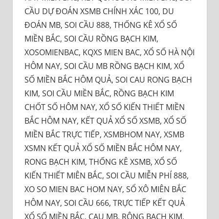
CẦU DỰ ĐOÁN XSMB CHÍNH XÁC 100, DU
ĐOÁN MB, SOI CẦU 888, THỐNG KÊ XỔ SỐ
MIỀN BẮC, SOI CẦU RỒNG BẠCH KIM,
XOSOMIENBAC, KQXS MIEN BAC, XỔ SỐ HÀ NỘI
HÔM NAY, SOI CẦU MB RỒNG BẠCH KIM, XỔ
SỐ MIỀN BẮC HÔM QUẢ, SOI CAU RONG BẠCH
KIM, SOI CẦU MIỀN BẮC, RỒNG BẠCH KIM
CHỐT SỐ HÔM NAY, XỔ SỐ KIẾN THIẾT MIỀN
BẮC HÔM NAY, KẾT QUẢ XỔ SỐ XSMB, XỔ SỐ
MIỀN BẮC TRỰC TIẾP, XSMBHOM NAY, XSMB
XSMN KẾT QUẢ XỔ SỐ MIỀN BẮC HÔM NAY,
RONG BẠCH KIM, THỐNG KÊ XSMB, XỔ SỐ
KIẾN THIẾT MIÊN BẮC, SOI CẦU MIỄN PHÍ 888,
XO SO MIEN BAC HOM NAY, SỔ XÔ MIÊN BẮC
HÔM NAY, SOI CẦU 666, TRỰC TIẾP KẾT QUẢ
XỔ SỐ MIỀN BẮC, CAU MB, RÔNG BẠCH KIM,