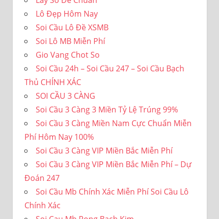
Lô Đẹp Hôm Nay
Soi Cầu Lô Đề XSMB
Soi Lô MB Miễn Phí
Gio Vang Chot So
Soi Cầu 24h – Soi Cầu 247 – Soi Cầu Bạch
Thủ CHÍNH XÁC
SOI CẦU 3 CÀNG
Soi Cầu 3 Càng 3 Miền Tỷ Lệ Trúng 99%
Soi Cầu 3 Càng Miền Nam Cực Chuẩn Miễn
Phí Hôm Nay 100%
Soi Cầu 3 Càng VIP Miền Bắc Miễn Phí
Soi Cầu 3 Càng VIP Miền Bắc Miễn Phí – Dự
Đoán 247
Soi Cầu Mb Chính Xác Miễn Phí Soi Cầu Lô
Chính Xác
Soi Cau Mb Rong Bach Kim