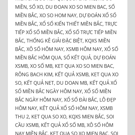
MIỀN, SỐ XO, DU ĐOAN XO SO MIEN BAC, SỐ
MIỀN BẮC, XO SO HOM NAY, DỰ ĐOÁN XỔ SỐ
MIỀN BẮC, XỔ SỐ KIẾN THIẾT MIỀN BẮC, TRỰC
TIẾP XỔ SỐ MIỀN BẮC, XỔ SỐ TRỰC TIẾP MIỀN
BẮC, THỐNG KÊ GIẢI ĐẶC BIỆT, KQXS MIỀN
BẮC, XÔ SỐ HÔM NAY, XSMB HÔM NAY, XỔ SỐ
MIỀN BẮC HÔM QUA, SỔ KẾT QUẢ, DỰ ĐOÁN
XSMB, XO SỐ MB, KET QUA XO SO MIEN BAC,
RÔNG BACH KIM, KẾT QUẢ XSMB, KET QUA XO
SO, KẾT QUẢ NET, DU DOAN MB, KẾT QUẢ XỔ
SỐ MIỀN BẮC NGÀY HÔM NAY, XỔ SỐ MIỀN
BẮC NGÀY HÔM NAY, XỔ SỐ ĐÀI BẮC, LÔ ĐẸP
HÔM NAY, KẾT QUẢ XỔ SỐ HÔM NAY, XSMB
THU 2, KET QUA SO XO, KQXS MIEN BẮC, SOI
CẦU XSMB, KẾT QUẢ XỔ SỐ MB, XÔ SỐ HÔM
NAY MIỀN BẮC, KET QUA SO XO MIEN BAC, SOI