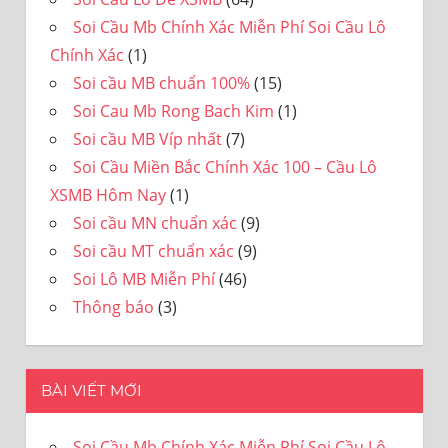
Soi Cầu Mb Chính Xác Miễn Phí Soi Cầu Lô
Chính Xác
(1)
Soi cầu MB chuẩn 100%
(15)
Soi Cau Mb Rong Bach Kim
(1)
Soi cầu MB Víp nhất
(7)
Soi Cầu Miền Bắc Chính Xác 100 – Cầu Lô
XSMB Hôm Nay
(1)
Soi cầu MN chuẩn xác
(9)
Soi cầu MT chuẩn xác
(9)
Soi Lô MB Miễn Phí
(46)
Thông báo
(3)
BÀI VIẾT MỚI
Soi Cầu Mb Chính Xác Miễn Phí Soi Cầu Lô