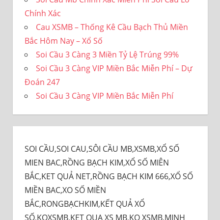
Chính Xác
Cau XSMB – Thống Kê Cầu Bạch Thủ Miền
Bắc Hôm Nay – Xổ Số
Soi Cầu 3 Càng 3 Miền Tỷ Lệ Trúng 99%
Soi Cầu 3 Càng VIP Miền Bắc Miễn Phí – Dự
Đoán 247
Soi Cầu 3 Càng VIP Miền Bắc Miễn Phí
SOI CẦU,SOI CAU,SÔI CẦU MB,XSMB,XỔ SỐ
MIEN BAC,RỒNG BẠCH KIM,XỔ SỐ MIÊN
BẮC,KET QUẢ NET,RỒNG BẠCH KIM 666,XỔ SỐ
MIỀN BAC,XO SỐ MIỀN
BẮC,RONGBẠCHKIM,KẾT QUẢ XỔ
SỐ,KQXSMB,KET QUA XS MB,KQ XSMB,MINH