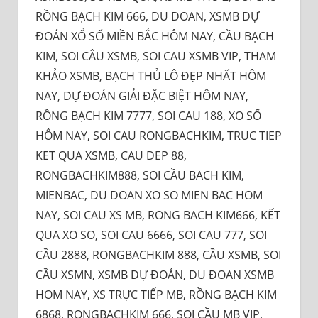
RỒNG BẠCH KIM 666, DU DOAN, XSMB DỰ
ĐOÁN XỔ SỐ MIỀN BẮC HÔM NAY, CẦU BẠCH
KIM, SOI CÂU XSMB, SOI CAU XSMB VIP, THAM
KHẢO XSMB, BẠCH THỦ LÔ ĐẸP NHẤT HÔM
NAY, DỰ ĐOÁN GIẢI ĐẶC BIỆT HÔM NAY,
RỒNG BẠCH KIM 7777, SOI CAU 188, XO SỐ
HÔM NAY, SOI CAU RONGBACHKIM, TRUC TIEP
KET QUA XSMB, CAU DEP 88,
RONGBACHKIM888, SOI CẦU BACH KIM,
MIENBAC, DU DOAN XO SO MIEN BAC HOM
NAY, SOI CAU XS MB, RONG BACH KIM666, KẾT
QUA XO SO, SOI CAU 6666, SOI CAU 777, SOI
CẦU 2888, RONGBACHKIM 888, CẦU XSMB, SOI
CẦU XSMN, XSMB DỰ ĐOÁN, DU ĐOAN XSMB
HOM NAY, XS TRỰC TIẾP MB, RỒNG BẠCH KIM
6868, RONGBACHKIM 666, SOI CẦU MB VIP,