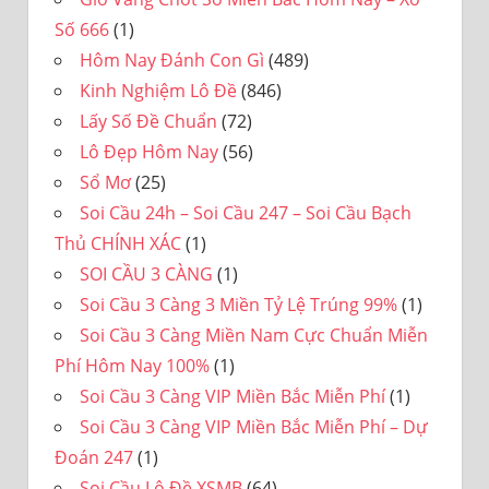
Số 666
(1)
Hôm Nay Đánh Con Gì
(489)
Kinh Nghiệm Lô Đề
(846)
Lấy Số Đề Chuẩn
(72)
Lô Đẹp Hôm Nay
(56)
Sổ Mơ
(25)
Soi Cầu 24h – Soi Cầu 247 – Soi Cầu Bạch
Thủ CHÍNH XÁC
(1)
SOI CẦU 3 CÀNG
(1)
Soi Cầu 3 Càng 3 Miền Tỷ Lệ Trúng 99%
(1)
Soi Cầu 3 Càng Miền Nam Cực Chuẩn Miễn
Phí Hôm Nay 100%
(1)
Soi Cầu 3 Càng VIP Miền Bắc Miễn Phí
(1)
Soi Cầu 3 Càng VIP Miền Bắc Miễn Phí – Dự
Đoán 247
(1)
Soi Cầu Lô Đề XSMB
(64)