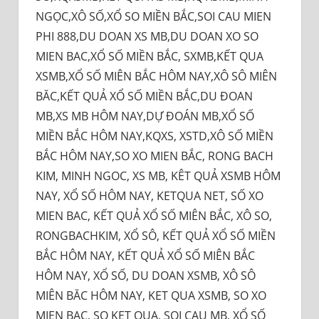
NGỌC,XÔ SỐ,XỔ SO MIỀN BẮC,SOI CAU MIEN
PHI 888,DU DOAN XS MB,DU DOAN XO SO
MIEN BAC,XỔ SỐ MIỀN BẮC, SXMB,KẾT QUA
XSMB,XỔ SỐ MIÊN BẮC HÔM NAY,XÔ SÔ MIÊN
BĂC,KẾT QUẢ XỔ SỐ MIỀN BẮC,DU ĐOAN
MB,XS MB HÔM NAY,DỰ ĐOÁN MB,XỔ SỐ
MIỀN BẮC HÔM NAY,KQXS, XSTD,XÔ SỐ MIỀN
BẮC HÔM NAY,SO XO MIEN BẮC, RONG BACH
KIM, MINH NGOC, XS MB, KÊT QUẢ XSMB HÔM
NAY, XỔ SỐ HÔM NAY, KETQUA NET, SỐ XO
MIEN BAC, KẾT QUẢ XỔ SỐ MIÊN BẮC, XÔ SO,
RONGBACHKIM, XỔ SÔ, KẾT QUẢ XỔ SỐ MIỀN
BẮC HÔM NAY, KẾT QUẢ XỔ SỐ MIÊN BẮC
HÔM NAY, XỔ SỐ, DU DOAN XSMB, XÔ SÔ
MIÊN BĂC HÔM NAY, KET QUA XSMB, SO XO
MIEN BAC, SO KET QUA, SOI CAU MB, XỔ SỐ