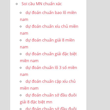
Soi cầu MN chuẩn xác
dự đoán chuẩn bao lô miền
nam
dự đoán chuẩn xíu chủ miền
nam
dự đoán chuẩn giải 8 miền
nam
dự đoán chuẩn giải đặc biệt
miền nam
dự đoán chuẩn lô 3 số miền
nam
dự đoán chuẩn cặp xíu chủ
miền nam
dự đoán chuẩn sớ đầu đuôi
giải 8 đặc biệt mn
dự đoán chuẩn sớ đầu đuôi