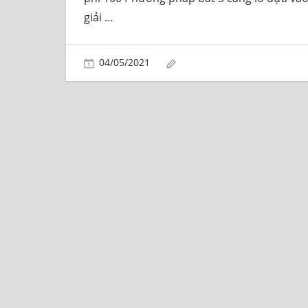
ngàn
giải
…
khách
hàng
trên
04/05/2021
cả
nước.