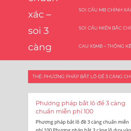
SOI CẦU MB CHÍNH XÁ
xác –
soi 3
SOI CẦU MIỀN BẮC CH
càng
CAU XSMB – THỐNG KÊ
Chúng
tôi
tự
THẺ:
PHƯƠNG PHÁP BẮT LÔ ĐỀ 3 CÀNG CH
hào
là
sự
lựa
Phương pháp bắt lô đề 3 càng
chọn
hàng
chuẩn miễn phí 100
đầu
Phương pháp bắt lô đề 3 càng chuẩn miễn
của
hàng
phí 100 Phương pháp bắt 3 càng lô dựa và