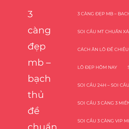
Skip
3
to
3 CÀNG ĐẸP MB – BẠC
content
càng
SOI CẦU MT CHUẨN X
đẹp
CÁCH ĂN LÔ ĐỀ CHIỀU
mb –
LÔ ĐẸP HÔM NAY
bạch
SOI CẦU 24H – SOI CẦ
thủ
SOI CẦU 3 CÀNG 3 MIỀ
đề
SOI CẦU 3 CÀNG VIP M
chuẩn