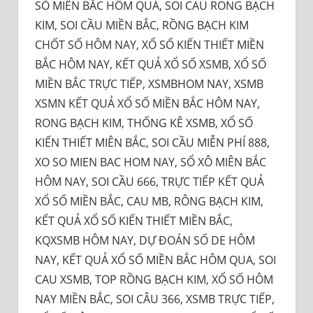
SỐ MIỀN BẮC HÔM QUẢ, SOI CAU RONG BẠCH
KIM, SOI CẦU MIỀN BẮC, RỒNG BẠCH KIM
CHỐT SỐ HÔM NAY, XỔ SỐ KIẾN THIẾT MIỀN
BẮC HÔM NAY, KẾT QUẢ XỔ SỐ XSMB, XỔ SỐ
MIỀN BẮC TRỰC TIẾP, XSMBHOM NAY, XSMB
XSMN KẾT QUẢ XỔ SỐ MIỀN BẮC HÔM NAY,
RONG BẠCH KIM, THỐNG KÊ XSMB, XỔ SỐ
KIẾN THIẾT MIÊN BẮC, SOI CẦU MIỄN PHÍ 888,
XO SO MIEN BAC HOM NAY, SỔ XÔ MIÊN BẮC
HÔM NAY, SOI CẦU 666, TRỰC TIẾP KẾT QUẢ
XỔ SỐ MIỀN BẮC, CAU MB, RÔNG BẠCH KIM,
KẾT QUẢ XỔ SỐ KIẾN THIẾT MIỀN BẮC,
KQXSMB HÔM NAY, DỰ ĐOÁN SỐ DE HÔM
NAY, KẾT QUẢ XỔ SỐ MIỀN BẮC HÔM QUA, SOI
CAU XSMB, TOP RỒNG BẠCH KIM, XỔ SỐ HÔM
NAY MIỀN BẮC, SOI CÂU 366, XSMB TRỰC TIẾP,