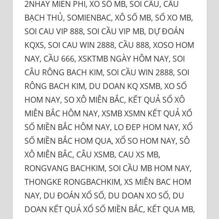
2NHAY MIEN PHI, XO SÔ MB, SOI CÂU, CẦU
BẠCH THỦ, SOMIENBAC, XÔ SỐ MB, SỐ XO MB,
SOI CAU VIP 888, SOI CẦU VIP MB, DỰ ĐOÁN
KQXS, SOI CAU WIN 2888, CẦU 888, XOSO HOM
NAY, CẦU 666, XSKTMB NGÀY HÔM NAY, SOI
CÂU RÔNG BACH KIM, SOI CẦU WIN 2888, SOI
RÔNG BACH KIM, DU DOAN KQ XSMB, XO SỐ
HOM NAY, SO XÔ MIÊN BẮC, KẾT QUẢ SỔ XÔ
MIÊN BẮC HÔM NAY, XSMB XSMN KẾT QUẢ XỐ
SỐ MIỀN BẮC HÔM NAY, LO ĐEP HOM NAY, XỔ
SỐ MIỀN BẮC HOM QUA, XỔ SO HOM NAY, SÔ
XÔ MIÊN BÂC, CÂU XSMB, CAU XS MB,
RONGVANG BACHKIM, SOI CẦU MB HOM NAY,
THONGKE RONGBACHKIM, XS MIÊN BAC HOM
NAY, DU ĐOÁN XỔ SỐ, DU DOAN XO SỐ, DU
DOAN KẾT QUẢ XỔ SỐ MIỀN BẮC, KẾT QUA MB,