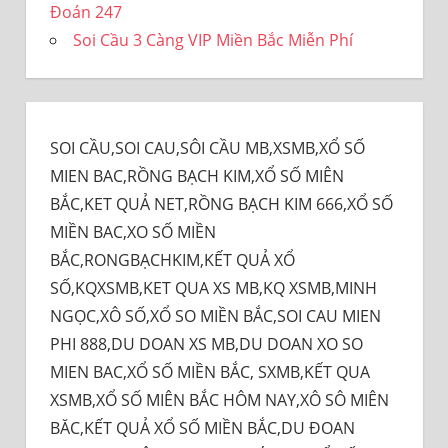
Đoán 247
Soi Cầu 3 Càng VIP Miền Bắc Miễn Phí
SOI CẦU,SOI CAU,SÔI CẦU MB,XSMB,XỔ SỐ
MIEN BAC,RỒNG BẠCH KIM,XỔ SỐ MIÊN
BẮC,KET QUẢ NET,RỒNG BẠCH KIM 666,XỔ SỐ
MIỀN BAC,XO SỐ MIỀN
BẮC,RONGBẠCHKIM,KẾT QUẢ XỔ
SỐ,KQXSMB,KET QUA XS MB,KQ XSMB,MINH
NGỌC,XÔ SỐ,XỔ SO MIỀN BẮC,SOI CAU MIEN
PHI 888,DU DOAN XS MB,DU DOAN XO SO
MIEN BAC,XỔ SỐ MIỀN BẮC, SXMB,KẾT QUA
XSMB,XỔ SỐ MIÊN BẮC HÔM NAY,XÔ SÔ MIÊN
BĂC,KẾT QUẢ XỔ SỐ MIỀN BẮC,DU ĐOAN