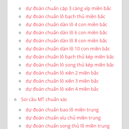
dự đoán chuẩn cặp 3 càng víp miền bắc
dự đoán chuẩn lô bạch thủ miền bắc
dự đoán chuẩn dàn lô 4 con miền bắc
dự đoán chuẩn dàn lô 6 con miền bắc
dự đoán chuẩn dàn lô 8 con miền bắc
dự đoán chuẩn dàn lô 10 con miền bắc
dự đoán chuẩn lô bạch thủ kép miền bắc
dự đoán chuẩn lô song thủ kép miền bắc
dự đoán chuẩn lô xiên 2 miền bắc
dự đoán chuẩn lô xiên 3 miền bắc
dự đoán chuẩn lô xiên 4 miền bắc
Soi cầu MT chuẩn xác
dự đoán chuẩn bao lô miền trung
dự đoán chuẩn xíu chủ miền trung
dự đoán chuẩn song thủ lô miền trung