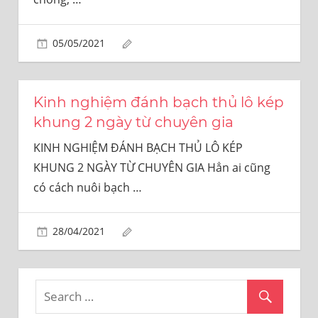
cả
nước.
05/05/2021
Kinh nghiệm đánh bạch thủ lô kép
khung 2 ngày từ chuyên gia
KINH NGHIỆM ĐÁNH BẠCH THỦ LÔ KÉP
KHUNG 2 NGÀY TỪ CHUYÊN GIA Hẳn ai cũng
có cách nuôi bạch
…
28/04/2021