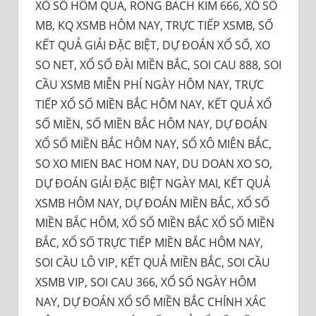
XỔ SỐ HÔM QUA, RONG BACH KIM 666, XỔ SỐ
MB, KQ XSMB HÔM NAY, TRỰC TIẾP XSMB, SỐ
KẾT QUẢ GIẢI ĐẶC BIỆT, DỰ ĐOÁN XỔ SỐ, XO
SO NET, XỔ SỐ ĐÀI MIỀN BẮC, SOI CAU 888, SOI
CẦU XSMB MIỄN PHÍ NGÀY HÔM NAY, TRỰC
TIẾP XỔ SỐ MIỀN BẮC HÔM NAY, KẾT QUẢ XỔ
SỐ MIỀN, SỐ MIỀN BẮC HÔM NAY, DỰ ĐOÁN
XỔ SỐ MIỀN BẮC HÔM NAY, SỔ XÔ MIÊN BẮC,
SO XO MIEN BAC HOM NAY, DU DOAN XO SO,
DỰ ĐOÁN GIẢI ĐẶC BIỆT NGÀY MAI, KẾT QUẢ
XSMB HÔM NAY, DỰ ĐOÁN MIỀN BẮC, XỔ SỐ
MIỀN BẮC HÔM, XỔ SỐ MIỀN BẮC XỔ SỐ MIỀN
BẮC, XỔ SỐ TRỰC TIẾP MIỀN BẮC HÔM NAY,
SOI CẦU LÔ VIP, KẾT QUẢ MIỀN BẮC, SOI CẦU
XSMB VIP, SOI CAU 366, XỔ SỐ NGÀY HÔM
NAY, DỰ ĐOÁN XỔ SỐ MIỀN BẮC CHÍNH XÁC