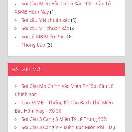
Soi Cầu Miền Bắc Chính Xác 100 – Cầu Lô
XSMB Hôm Nay
(1)
Soi cầu MN chuẩn xác
(9)
Soi cầu MT chuẩn xác
(9)
Soi Lô MB Miễn Phí
(46)
Thông báo
(3)
BÀI VIẾT MỚI
Soi Cầu Mb Chính Xác Miễn Phí Soi Cầu Lô
Chính Xác
Cau XSMB – Thống Kê Cầu Bạch Thủ Miền
Bắc Hôm Nay – Xổ Số
Soi Cầu 3 Càng 3 Miền Tỷ Lệ Trúng 99%
Soi Cầu 3 Càng VIP Miền Bắc Miễn Phí – Dự