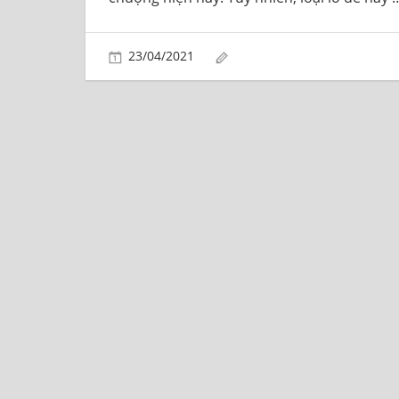
ngàn
khách
hàng
23/04/2021
trên
cả
nước.