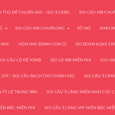
H THỦ ĐỀ CHUẨN XÁC – SOI 3 CÀNG
SOI CẦU MB CHU
ÁC
SOI CẦU MN CHUẨN XÁC
SỔ MƠ
KINH N
 NAY
HÔM NAY ĐÁNH CON GÌ
DỰ ĐOÁN KQXS 3 M
SOI CẦU LÔ ĐỀ XSMB
SOI LÔ MB MIỄN PHÍ
GIO V
U 247 – SOI CẦU BẠCH THỦ CHÍNH XÁC
SOI CẦU 3 CÀN
N TỶ LỆ TRÚNG 99%
SOI CẦU 3 CÀNG MIỀN NAM CỰC 
IỀN BẮC MIỄN PHÍ
SOI CẦU 3 CÀNG VIP MIỀN BẮC MIỄ