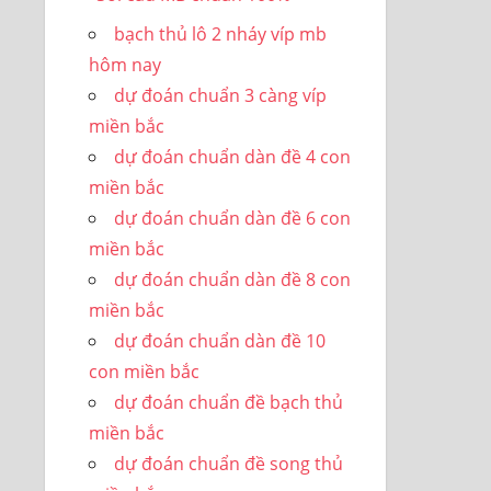
bạch thủ lô 2 nháy víp mb
hôm nay
dự đoán chuẩn 3 càng víp
miền bắc
dự đoán chuẩn dàn đề 4 con
miền bắc
dự đoán chuẩn dàn đề 6 con
miền bắc
dự đoán chuẩn dàn đề 8 con
miền bắc
dự đoán chuẩn dàn đề 10
con miền bắc
dự đoán chuẩn đề bạch thủ
miền bắc
dự đoán chuẩn đề song thủ