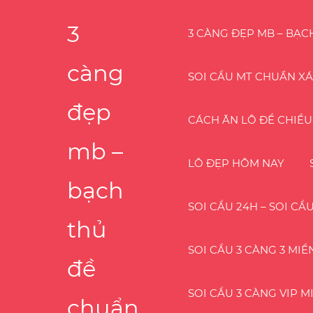
Skip
3
to
3 CÀNG ĐẸP MB – BẠC
content
càng
SOI CẦU MT CHUẨN X
đẹp
CÁCH ĂN LÔ ĐỀ CHIỀU
mb –
LÔ ĐẸP HÔM NAY
bạch
SOI CẦU 24H – SOI CẦ
thủ
SOI CẦU 3 CÀNG 3 MIỀ
đề
SOI CẦU 3 CÀNG VIP M
chuẩn