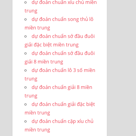
dự đoán chuẩn xíu chủ miền
trung
dự đoán chuẩn song thủ lô
miền trung
dự đoán chuẩn sớ đầu đuôi
giải đặc biệt miền trung
dự đoán chuẩn sớ đầu đuôi
giải 8 miền trung
dự đoán chuẩn lô 3 số miền
trung
dự đoán chuẩn giải 8 miền
trung
dự đoán chuẩn giải đặc biệt
miền trung
dự đoán chuẩn cặp xíu chủ
miền trung