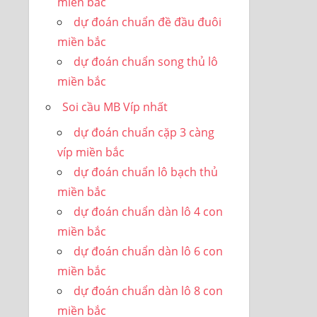
miền bắc
dự đoán chuẩn đề đầu đuôi
miền bắc
dự đoán chuẩn song thủ lô
miền bắc
Soi cầu MB Víp nhất
dự đoán chuẩn cặp 3 càng
víp miền bắc
dự đoán chuẩn lô bạch thủ
miền bắc
dự đoán chuẩn dàn lô 4 con
miền bắc
dự đoán chuẩn dàn lô 6 con
miền bắc
dự đoán chuẩn dàn lô 8 con
miền bắc