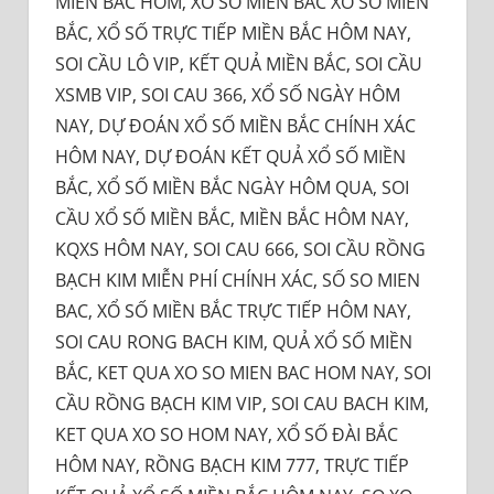
MIỀN BẮC HÔM, XỔ SỐ MIỀN BẮC XỔ SỐ MIỀN
BẮC, XỔ SỐ TRỰC TIẾP MIỀN BẮC HÔM NAY,
SOI CẦU LÔ VIP, KẾT QUẢ MIỀN BẮC, SOI CẦU
XSMB VIP, SOI CAU 366, XỔ SỐ NGÀY HÔM
NAY, DỰ ĐOÁN XỔ SỐ MIỀN BẮC CHÍNH XÁC
HÔM NAY, DỰ ĐOÁN KẾT QUẢ XỔ SỐ MIỀN
BẮC, XỔ SỐ MIỀN BẮC NGÀY HÔM QUA, SOI
CẦU XỔ SỐ MIỀN BẮC, MIỀN BẮC HÔM NAY,
KQXS HÔM NAY, SOI CAU 666, SOI CẦU RỒNG
BẠCH KIM MIỄN PHÍ CHÍNH XÁC, SỐ SO MIEN
BAC, XỔ SỐ MIỀN BẮC TRỰC TIẾP HÔM NAY,
SOI CAU RONG BACH KIM, QUẢ XỔ SỐ MIỀN
BẮC, KET QUA XO SO MIEN BAC HOM NAY, SOI
CẦU RỒNG BẠCH KIM VIP, SOI CAU BACH KIM,
KET QUA XO SO HOM NAY, XỔ SỐ ĐÀI BẮC
HÔM NAY, RỒNG BẠCH KIM 777, TRỰC TIẾP