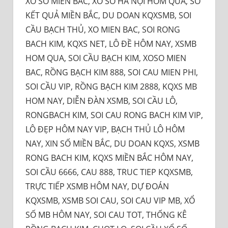
XỔ SỐ MIỀN BẮC, XỔ SỐ HÀ NỘI HÔM QUA, SỔ
KẾT QUẢ MIỀN BẮC, DU DOAN KQXSMB, SOI
CẦU BẠCH THỦ, XO MIEN BAC, SOI RONG
BACH KIM, KQXS NET, LÔ ĐỀ HÔM NAY, XSMB
HOM QUA, SOI CẦU BẠCH KIM, XOSO MIEN
BAC, RỒNG BẠCH KIM 888, SOI CAU MIEN PHI,
SOI CẦU VIP, RỒNG BẠCH KIM 2888, KQXS MB
HOM NAY, DIỄN ĐÀN XSMB, SOI CẦU LÔ,
RONGBACH KIM, SOI CAU RONG BACH KIM VIP,
LÔ ĐẸP HÔM NAY VIP, BẠCH THỦ LÔ HÔM
NAY, XIN SỐ MIỀN BẮC, DU DOAN KQXS, XSMB
RONG BACH KIM, KQXS MIỀN BẮC HÔM NAY,
SOI CẦU 6666, CAU 888, TRUC TIEP KQXSMB,
TRỰC TIẾP XSMB HÔM NAY, DỰ ĐOÁN
KQXSMB, XSMB SOI CAU, SOI CAU VIP MB, XỔ
SỐ MB HÔM NAY, SOI CAU TOT, THỐNG KÊ