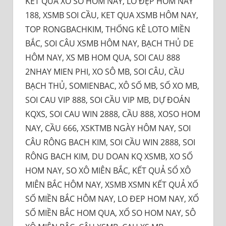
KẾT QUA XO SO HOM NAY, LÔ ĐẸP HÔM NAY
188, XSMB SOI CẦU, KET QUA XSMB HÔM NAY,
TOP RONGBACHKIM, THỐNG KÊ LOTO MIỀN
BẮC, SOI CÂU XSMB HÔM NAY, BẠCH THỦ DE
HÔM NAY, XS MB HOM QUA, SOI CAU 888
2NHAY MIEN PHI, XO SÔ MB, SOI CÂU, CẦU
BẠCH THỦ, SOMIENBAC, XÔ SỐ MB, SỐ XO MB,
SOI CAU VIP 888, SOI CẦU VIP MB, DỰ ĐOÁN
KQXS, SOI CAU WIN 2888, CẦU 888, XOSO HOM
NAY, CẦU 666, XSKTMB NGÀY HÔM NAY, SOI
CÂU RÔNG BACH KIM, SOI CẦU WIN 2888, SOI
RÔNG BACH KIM, DU DOAN KQ XSMB, XO SỐ
HOM NAY, SO XÔ MIÊN BẮC, KẾT QUẢ SỔ XÔ
MIÊN BẮC HÔM NAY, XSMB XSMN KẾT QUẢ XỐ
SỐ MIỀN BẮC HÔM NAY, LO ĐEP HOM NAY, XỔ
SỐ MIỀN BẮC HOM QUA, XỔ SO HOM NAY, SÔ