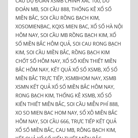
CẦU DỰ ĐOÁN XSMB CHÍNH XÁC 100, DU
ĐOÁN MB, SOI CẦU 888, THỐNG KÊ XỔ SỐ
MIỀN BẮC, SOI CẦU RỒNG BẠCH KIM,
XOSOMIENBAC, KQXS MIEN BAC, XỔ SỐ HÀ NỘI
HÔM NAY, SOI CẦU MB RỒNG BẠCH KIM, XỔ
SỐ MIỀN BẮC HÔM QUẢ, SOI CAU RONG BẠCH
KIM, SOI CẦU MIỀN BẮC, RỒNG BẠCH KIM
CHỐT SỐ HÔM NAY, XỔ SỐ KIẾN THIẾT MIỀN
BẮC HÔM NAY, KẾT QUẢ XỔ SỐ XSMB, XỔ SỐ
MIỀN BẮC TRỰC TIẾP, XSMBHOM NAY, XSMB
XSMN KẾT QUẢ XỔ SỐ MIỀN BẮC HÔM NAY,
RONG BẠCH KIM, THỐNG KÊ XSMB, XỔ SỐ
KIẾN THIẾT MIÊN BẮC, SOI CẦU MIỄN PHÍ 888,
XO SO MIEN BAC HOM NAY, SỔ XÔ MIÊN BẮC
HÔM NAY, SOI CẦU 666, TRỰC TIẾP KẾT QUẢ
XỔ SỐ MIỀN BẮC, CAU MB, RÔNG BẠCH KIM,