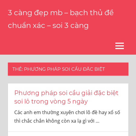
Skip
3 càng đẹp mb – bạch thủ đề
to
content
chuẩn xác – soi 3 càng
Chúng
tôi
tự
MENU
hào
là
sự
THẺ:
PHƯƠNG PHÁP SOI CẦU ĐẶC BIỆT
lựa
chọn
hàng
Phương pháp soi cầu giải đặc biệt
đầu
soi lô trong vòng 5 ngày
của
hàng
Các anh em thường xuyên chơi lô đề hay xổ số
ngàn
thì chắc chắn không còn xa lạ gì với
…
khách
hàng
trên