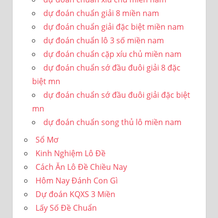
dự đoán chuẩn giải 8 miền nam
dự đoán chuẩn giải đặc biệt miền nam
dự đoán chuẩn lô 3 số miền nam
dự đoán chuẩn cặp xíu chủ miền nam
dự đoán chuẩn sớ đầu đuôi giải 8 đặc
biệt mn
dự đoán chuẩn sớ đầu đuôi giải đặc biệt
mn
dự đoán chuẩn song thủ lô miền nam
Sổ Mơ
Kinh Nghiệm Lô Đề
Cách Ăn Lô Đề Chiều Nay
Hôm Nay Đánh Con Gì
Dự đoán KQXS 3 Miền
Lấy Số Đề Chuẩn