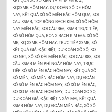
KẾT QUẢ XỔ SỐ KIẾN THIẾT MIỀN BẮC,
KQXSMB HÔM NAY, DỰ ĐOÁN SỐ DE HÔM
NAY, KẾT QUẢ XỔ SỐ MIỀN BẮC HÔM QUA, SOI
CAU XSMB, TOP RỒNG BẠCH KIM, XỔ SỐ HÔM
NAY MIỀN BẮC, SOI CÂU 366, XSMB TRỰC TIẾP,
XỔ SỐ HÔM QUA, RONG BACH KIM 666, XỔ SỐ
MB, KQ XSMB HÔM NAY, TRỰC TIẾP XSMB, SỐ
KẾT QUẢ GIẢI ĐẶC BIỆT, DỰ ĐOÁN XỔ SỐ, XO
SO NET, XỔ SỐ ĐÀI MIỀN BẮC, SOI CAU 888, SOI
CẦU XSMB MIỄN PHÍ NGÀY HÔM NAY, TRỰC
TIẾP XỔ SỐ MIỀN BẮC HÔM NAY, KẾT QUẢ XỔ
SỐ MIỀN, SỐ MIỀN BẮC HÔM NAY, DỰ ĐOÁN
XỔ SỐ MIỀN BẮC HÔM NAY, SỔ XÔ MIÊN BẮC,
SO XO MIEN BAC HOM NAY, DU DOAN XO SO,
DỰ ĐOÁN GIẢI ĐẶC BIỆT NGÀY MAI, KẾT QUẢ
XSMB HÔM NAY, DỰ ĐOÁN MIỀN BẮC, XỔ SỐ