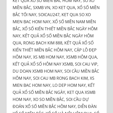
KẾT QUẢ XỔ SỐ MIỀN BẮC HÔM NAY, SO XO
MIỀN BẮC, SXMB VN, XO KET QUA, XỔ SỐ MIỀN
BẮC TỐI NAY, SOICAU247, KET QUA SO XO
MIEN BAC HOM NAY, XỔ SỐ MIỀN NAM MIỀN
BẮC, XỔ SỐ KIẾN THIẾT MIỀN BẮC NGÀY HÔM
NAY, KẾT QUẢ XỔ SỐ MIỀN BẮC NGÀY HÔM
QUA, RONG BACH KIM 888, KẾT QUẢ XỔ SỐ
KIẾN THIẾT MIỀN BẮC HÔM NAY, CẶP LÔ ĐẸP
HÔM NAY, XS MB HOM NAY, XSMB HÔM QUA,
KẾT QUẢ XỔ SỐ HÔM NAY XSMB, SOI CAU VIP,
DU DOAN XSMB HOM NAY, SOI CẦU MIỀN BẮC
HÔM NAY, SOI CAU MB RONG BACH KIM, XS
MIEN BAC HOM NAY, LO DEP HOM NAY, KẾT
QUẢ XỔ SỐ MIỀN BẮC NGÀY, KET QUA XSMB
HOM NAY, XO SO MIỀN BẮC, SOI CẦU DỰ
ĐOÁN XỔ SỐ MIỀN BẮC HÔM NAY, DIỄN ĐÀN