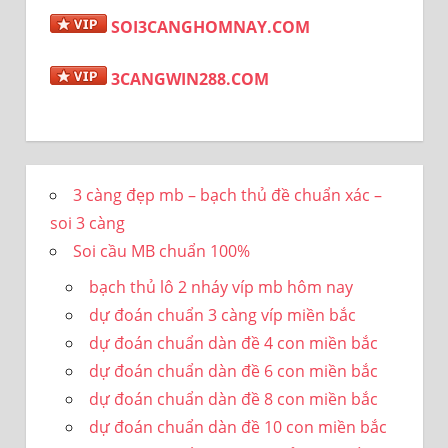
SOI3CANGHOMNAY.COM
3CANGWIN288.COM
3 càng đẹp mb – bạch thủ đề chuẩn xác –
soi 3 càng
Soi cầu MB chuẩn 100%
bạch thủ lô 2 nháy víp mb hôm nay
dự đoán chuẩn 3 càng víp miền bắc
dự đoán chuẩn dàn đề 4 con miền bắc
dự đoán chuẩn dàn đề 6 con miền bắc
dự đoán chuẩn dàn đề 8 con miền bắc
dự đoán chuẩn dàn đề 10 con miền bắc