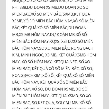
NGỌC,XÔ SỐ,XỔ SO MIỀN BẮC,SOI CAU MIEN
PHI 888,DU DOAN XS MB,DU DOAN XO SO
MIEN BAC,XỔ SỐ MIỀN BẮC, SXMB,KẾT QUA
XSMB,XỔ SỐ MIÊN BẮC HÔM NAY,XÔ SÔ MIÊN
BĂC,KẾT QUẢ XỔ SỐ MIỀN BẮC,DU ĐOAN
MB,XS MB HÔM NAY,DỰ ĐOÁN MB,XỔ SỐ
MIỀN BẮC HÔM NAY,KQXS, XSTD,XÔ SỐ MIỀN
BẮC HÔM NAY,SO XO MIEN BẮC, RONG BACH
KIM, MINH NGOC, XS MB, KÊT QUẢ XSMB HÔM
NAY, XỔ SỐ HÔM NAY, KETQUA NET, SỐ XO
MIEN BAC, KẾT QUẢ XỔ SỐ MIÊN BẮC, XÔ SO,
RONGBACHKIM, XỔ SÔ, KẾT QUẢ XỔ SỐ MIỀN
BẮC HÔM NAY, KẾT QUẢ XỔ SỐ MIÊN BẮC
HÔM NAY, XỔ SỐ, DU DOAN XSMB, XÔ SÔ
MIÊN BĂC HÔM NAY, KET QUA XSMB, SO XO
MIEN BAC, SO KET QUA, SOI CAU MB, XỔ SỐ