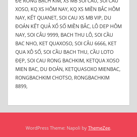
ĐỀ RỒNG BẠCH KIM, XS MB SOI CAU, SOI CAU
XOSO, KQ XS HÔM NAY, KQ XS MIỀN BẮC HÔM
NAY, KẾT QUANET, SOI CAU XS MB VIP, DU
ĐOÁN KẾT QUẢ XỔ SỐ MIỀN BẮC, LÔ DEP HÔM
NAY, SOI CÂU 9999, BACH THU LÔ, SOI CẦU
BAC NHO, KET QUAXOSO, SOI CÂU 6666, KET
QUA XÔ SỐ, SOI CẦU BẠCH THU, CẦU LOTO
ĐẸP, SOI CAU RONG BACHKIM, KETQUA XOSO
MIEN BAC, DU ĐOÁN, KETQUASOXO MIENBAC,
RONGBACHKIM CHOTSO, RONGBACHKIM
8899,
WordPress Theme: Napoli by
ThemeZee
.