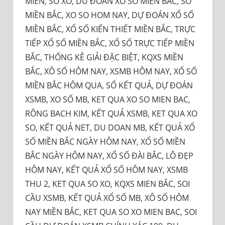
MIỀN, SỐ XO, DU ĐOAN XO SO MIEN BAC, SỐ
MIỀN BẮC, XO SO HOM NAY, DỰ ĐOÁN XỔ SỐ
MIỀN BẮC, XỔ SỐ KIẾN THIẾT MIỀN BẮC, TRỰC
TIẾP XỔ SỐ MIỀN BẮC, XỔ SỐ TRỰC TIẾP MIỀN
BẮC, THỐNG KÊ GIẢI ĐẶC BIỆT, KQXS MIỀN
BẮC, XÔ SỐ HÔM NAY, XSMB HÔM NAY, XỔ SỐ
MIỀN BẮC HÔM QUA, SỔ KẾT QUẢ, DỰ ĐOÁN
XSMB, XO SỐ MB, KET QUA XO SO MIEN BAC,
RÔNG BACH KIM, KẾT QUẢ XSMB, KET QUA XO
SO, KẾT QUẢ NET, DU DOAN MB, KẾT QUẢ XỔ
SỐ MIỀN BẮC NGÀY HÔM NAY, XỔ SỐ MIỀN
BẮC NGÀY HÔM NAY, XỔ SỐ ĐÀI BẮC, LÔ ĐẸP
HÔM NAY, KẾT QUẢ XỔ SỐ HÔM NAY, XSMB
THU 2, KET QUA SO XO, KQXS MIEN BẮC, SOI
CẦU XSMB, KẾT QUẢ XỔ SỐ MB, XÔ SỐ HÔM
NAY MIỀN BẮC, KET QUA SO XO MIEN BAC, SOI