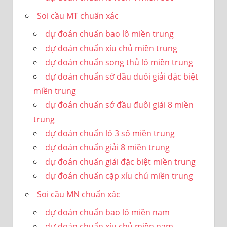
Soi cầu MT chuẩn xác
dự đoán chuẩn bao lô miền trung
dự đoán chuẩn xíu chủ miền trung
dự đoán chuẩn song thủ lô miền trung
dự đoán chuẩn sớ đầu đuôi giải đặc biệt
miền trung
dự đoán chuẩn sớ đầu đuôi giải 8 miền
trung
dự đoán chuẩn lô 3 số miền trung
dự đoán chuẩn giải 8 miền trung
dự đoán chuẩn giải đặc biệt miền trung
dự đoán chuẩn cặp xíu chủ miền trung
Soi cầu MN chuẩn xác
dự đoán chuẩn bao lô miền nam
dự đoán chuẩn xíu chủ miền nam