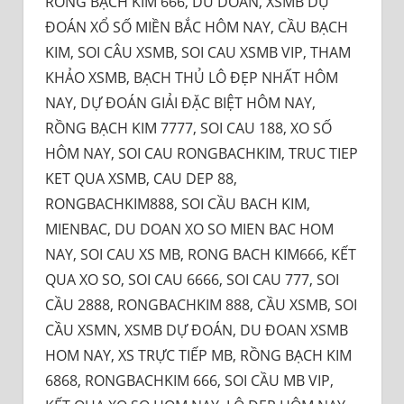
RỒNG BẠCH KIM 666, DU DOAN, XSMB DỰ
ĐOÁN XỔ SỐ MIỀN BẮC HÔM NAY, CẦU BẠCH
KIM, SOI CÂU XSMB, SOI CAU XSMB VIP, THAM
KHẢO XSMB, BẠCH THỦ LÔ ĐẸP NHẤT HÔM
NAY, DỰ ĐOÁN GIẢI ĐẶC BIỆT HÔM NAY,
RỒNG BẠCH KIM 7777, SOI CAU 188, XO SỐ
HÔM NAY, SOI CAU RONGBACHKIM, TRUC TIEP
KET QUA XSMB, CAU DEP 88,
RONGBACHKIM888, SOI CẦU BACH KIM,
MIENBAC, DU DOAN XO SO MIEN BAC HOM
NAY, SOI CAU XS MB, RONG BACH KIM666, KẾT
QUA XO SO, SOI CAU 6666, SOI CAU 777, SOI
CẦU 2888, RONGBACHKIM 888, CẦU XSMB, SOI
CẦU XSMN, XSMB DỰ ĐOÁN, DU ĐOAN XSMB
HOM NAY, XS TRỰC TIẾP MB, RỒNG BẠCH KIM
6868, RONGBACHKIM 666, SOI CẦU MB VIP,