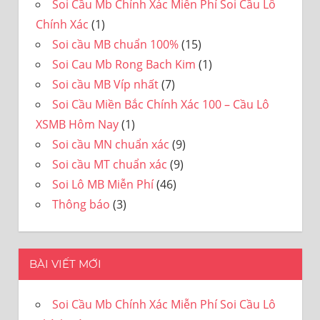
Soi Cầu Mb Chính Xác Miễn Phí Soi Cầu Lô
Chính Xác
(1)
Soi cầu MB chuẩn 100%
(15)
Soi Cau Mb Rong Bach Kim
(1)
Soi cầu MB Víp nhất
(7)
Soi Cầu Miền Bắc Chính Xác 100 – Cầu Lô
XSMB Hôm Nay
(1)
Soi cầu MN chuẩn xác
(9)
Soi cầu MT chuẩn xác
(9)
Soi Lô MB Miễn Phí
(46)
Thông báo
(3)
BÀI VIẾT MỚI
Soi Cầu Mb Chính Xác Miễn Phí Soi Cầu Lô