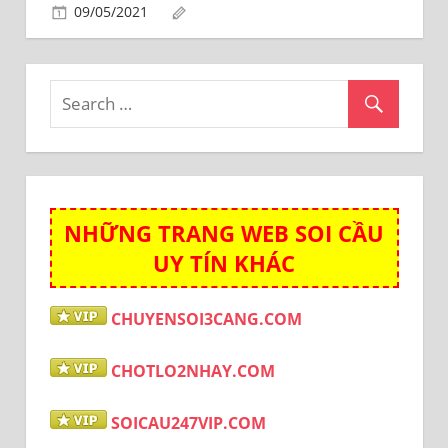
09/05/2021
cả
nước.
NHỮNG TRANG WEB SOI CẦU
UY TÍN KHÁC
CHUYENSOI3CANG.COM
CHOTLO2NHAY.COM
SOICAU247VIP.COM