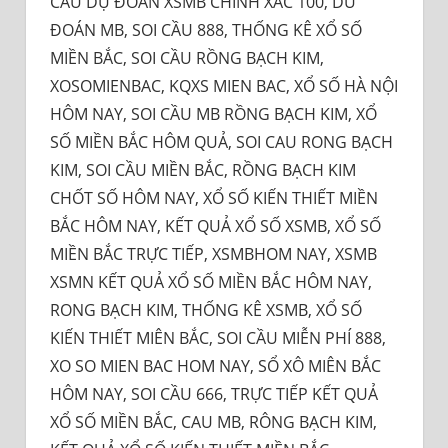
CẦU DỰ ĐOÁN XSMB CHÍNH XÁC 100, DU
ĐOÁN MB, SOI CẦU 888, THỐNG KÊ XỔ SỐ
MIỀN BẮC, SOI CẦU RỒNG BẠCH KIM,
XOSOMIENBAC, KQXS MIEN BAC, XỔ SỐ HÀ NỘI
HÔM NAY, SOI CẦU MB RỒNG BẠCH KIM, XỔ
SỐ MIỀN BẮC HÔM QUẢ, SOI CAU RONG BẠCH
KIM, SOI CẦU MIỀN BẮC, RỒNG BẠCH KIM
CHỐT SỐ HÔM NAY, XỔ SỐ KIẾN THIẾT MIỀN
BẮC HÔM NAY, KẾT QUẢ XỔ SỐ XSMB, XỔ SỐ
MIỀN BẮC TRỰC TIẾP, XSMBHOM NAY, XSMB
XSMN KẾT QUẢ XỔ SỐ MIỀN BẮC HÔM NAY,
RONG BẠCH KIM, THỐNG KÊ XSMB, XỔ SỐ
KIẾN THIẾT MIÊN BẮC, SOI CẦU MIỄN PHÍ 888,
XO SO MIEN BAC HOM NAY, SỔ XÔ MIÊN BẮC
HÔM NAY, SOI CẦU 666, TRỰC TIẾP KẾT QUẢ
XỔ SỐ MIỀN BẮC, CAU MB, RÔNG BẠCH KIM,