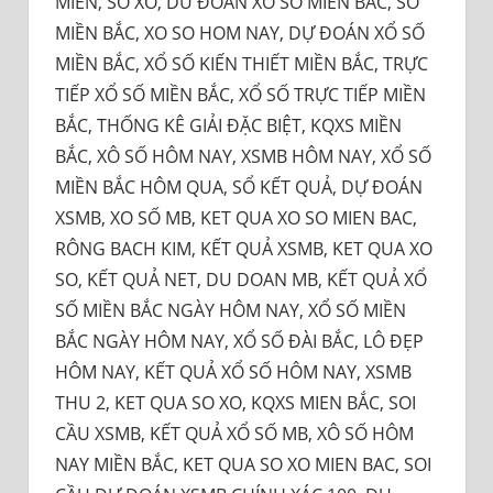
MIỀN, SỐ XO, DU ĐOAN XO SO MIEN BAC, SỐ
MIỀN BẮC, XO SO HOM NAY, DỰ ĐOÁN XỔ SỐ
MIỀN BẮC, XỔ SỐ KIẾN THIẾT MIỀN BẮC, TRỰC
TIẾP XỔ SỐ MIỀN BẮC, XỔ SỐ TRỰC TIẾP MIỀN
BẮC, THỐNG KÊ GIẢI ĐẶC BIỆT, KQXS MIỀN
BẮC, XÔ SỐ HÔM NAY, XSMB HÔM NAY, XỔ SỐ
MIỀN BẮC HÔM QUA, SỔ KẾT QUẢ, DỰ ĐOÁN
XSMB, XO SỐ MB, KET QUA XO SO MIEN BAC,
RÔNG BACH KIM, KẾT QUẢ XSMB, KET QUA XO
SO, KẾT QUẢ NET, DU DOAN MB, KẾT QUẢ XỔ
SỐ MIỀN BẮC NGÀY HÔM NAY, XỔ SỐ MIỀN
BẮC NGÀY HÔM NAY, XỔ SỐ ĐÀI BẮC, LÔ ĐẸP
HÔM NAY, KẾT QUẢ XỔ SỐ HÔM NAY, XSMB
THU 2, KET QUA SO XO, KQXS MIEN BẮC, SOI
CẦU XSMB, KẾT QUẢ XỔ SỐ MB, XÔ SỐ HÔM
NAY MIỀN BẮC, KET QUA SO XO MIEN BAC, SOI