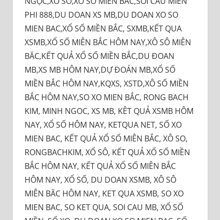
NGỌC,XÔ SỐ,XỔ SO MIỀN BẮC,SOI CAU MIEN
PHI 888,DU DOAN XS MB,DU DOAN XO SO
MIEN BAC,XỔ SỐ MIỀN BẮC, SXMB,KẾT QUA
XSMB,XỔ SỐ MIÊN BẮC HÔM NAY,XÔ SÔ MIÊN
BĂC,KẾT QUẢ XỔ SỐ MIỀN BẮC,DU ĐOAN
MB,XS MB HÔM NAY,DỰ ĐOÁN MB,XỔ SỐ
MIỀN BẮC HÔM NAY,KQXS, XSTD,XÔ SỐ MIỀN
BẮC HÔM NAY,SO XO MIEN BẮC, RONG BACH
KIM, MINH NGOC, XS MB, KÊT QUẢ XSMB HÔM
NAY, XỔ SỐ HÔM NAY, KETQUA NET, SỐ XO
MIEN BAC, KẾT QUẢ XỔ SỐ MIÊN BẮC, XÔ SO,
RONGBACHKIM, XỔ SÔ, KẾT QUẢ XỔ SỐ MIỀN
BẮC HÔM NAY, KẾT QUẢ XỔ SỐ MIÊN BẮC
HÔM NAY, XỔ SỐ, DU DOAN XSMB, XÔ SÔ
MIÊN BĂC HÔM NAY, KET QUA XSMB, SO XO
MIEN BAC, SO KET QUA, SOI CAU MB, XỔ SỐ