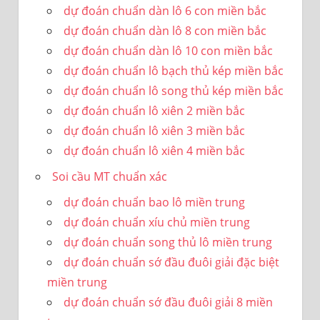
dự đoán chuẩn dàn lô 6 con miền bắc
dự đoán chuẩn dàn lô 8 con miền bắc
dự đoán chuẩn dàn lô 10 con miền bắc
dự đoán chuẩn lô bạch thủ kép miền bắc
dự đoán chuẩn lô song thủ kép miền bắc
dự đoán chuẩn lô xiên 2 miền bắc
dự đoán chuẩn lô xiên 3 miền bắc
dự đoán chuẩn lô xiên 4 miền bắc
Soi cầu MT chuẩn xác
dự đoán chuẩn bao lô miền trung
dự đoán chuẩn xíu chủ miền trung
dự đoán chuẩn song thủ lô miền trung
dự đoán chuẩn sớ đầu đuôi giải đặc biệt
miền trung
dự đoán chuẩn sớ đầu đuôi giải 8 miền