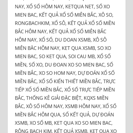
NAY, XỔ SỐ HÔM NAY, KETQUA NET, SỐ XO
MIEN BAC, KẾT QUẢ XỔ SỐ MIÊN BẮC, XÔ SO,
RONGBACHKIM, XỔ SÔ, KẾT QUẢ XỔ SỐ MIỀN
BẮC HÔM NAY, KẾT QUẢ XỔ SỐ MIÊN BẮC
HÔM NAY, XỔ SỐ, DU DOAN XSMB, XÔ SÔ
MIÊN BĂC HÔM NAY, KET QUA XSMB, SO XO
MIEN BAC, SO KET QUA, SOI CAU MB, XỔ SỐ
MIỀN, SỐ XO, DU ĐOAN XO SO MIEN BAC, SỐ
MIỀN BẮC, XO SO HOM NAY, DỰ ĐOÁN XỔ SỐ
MIỀN BẮC, XỔ SỐ KIẾN THIẾT MIỀN BẮC, TRỰC
TIẾP XỔ SỐ MIỀN BẮC, XỔ SỐ TRỰC TIẾP MIỀN
BẮC, THỐNG KÊ GIẢI ĐẶC BIỆT, KQXS MIỀN
BẮC, XÔ SỐ HÔM NAY, XSMB HÔM NAY, XỔ SỐ
MIỀN BẮC HÔM QUA, SỔ KẾT QUẢ, DỰ ĐOÁN
XSMB, XO SỐ MB, KET QUA XO SO MIEN BAC,
RÔNG BACH KIM, KẾT QUẢ XSMB, KET QUA XO