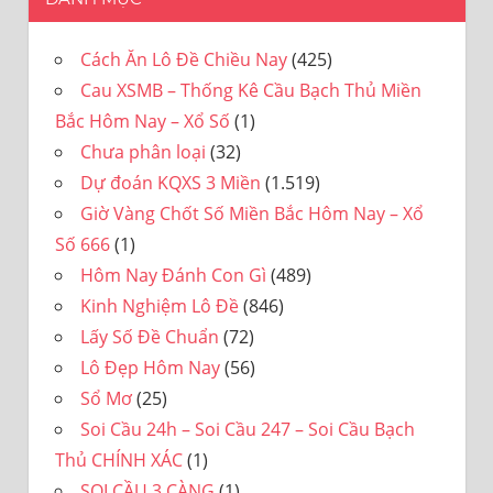
Cách Ăn Lô Đề Chiều Nay
(425)
Cau XSMB – Thống Kê Cầu Bạch Thủ Miền
Bắc Hôm Nay – Xổ Số
(1)
Chưa phân loại
(32)
Dự đoán KQXS 3 Miền
(1.519)
Giờ Vàng Chốt Số Miền Bắc Hôm Nay – Xổ
Số 666
(1)
Hôm Nay Đánh Con Gì
(489)
Kinh Nghiệm Lô Đề
(846)
Lấy Số Đề Chuẩn
(72)
Lô Đẹp Hôm Nay
(56)
Sổ Mơ
(25)
Soi Cầu 24h – Soi Cầu 247 – Soi Cầu Bạch
Thủ CHÍNH XÁC
(1)
SOI CẦU 3 CÀNG
(1)