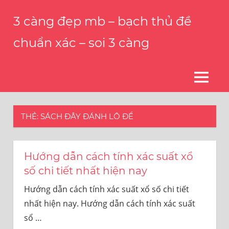
Skip
3 càng đẹp mb – bạch thủ đề
to
content
chuẩn xác – soi 3 càng
Chúng
tôi
tự
MENU
hào
là
sự
THẺ:
SÁCH ĐÂY ĐÁNH LÔ ĐỀ
lựa
chọn
hàng
Hướng dẫn cách tính xác suất xổ
đầu
số chi tiết nhất hiện nay
của
hàng
Hướng dẫn cách tính xác suất xổ số chi tiết
ngàn
nhất hiện nay. Hướng dẫn cách tính xác suất
khách
hàng
sổ
…
trên