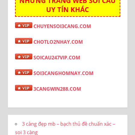
NHỮNG TRANG WEB SOI CẦU
UY TÍN KHÁC
CHUYENSOI3CANG.COM
CHOTLO2NHAY.COM
SOICAU247VIP.COM
SOI3CANGHOMNAY.COM
3CANGWIN288.COM
3 càng đẹp mb – bạch thủ đề chuẩn xác –
soi 3 càng