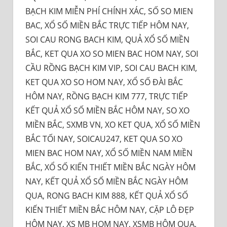
BẠCH KIM MIỄN PHÍ CHÍNH XÁC, SỐ SO MIEN
BAC, XỔ SỐ MIỀN BẮC TRỰC TIẾP HÔM NAY,
SOI CAU RONG BACH KIM, QUẢ XỔ SỐ MIỀN
BẮC, KET QUA XO SO MIEN BAC HOM NAY, SOI
CẦU RỒNG BẠCH KIM VIP, SOI CAU BACH KIM,
KET QUA XO SO HOM NAY, XỔ SỐ ĐÀI BẮC
HÔM NAY, RỒNG BẠCH KIM 777, TRỰC TIẾP
KẾT QUẢ XỔ SỐ MIỀN BẮC HÔM NAY, SO XO
MIỀN BẮC, SXMB VN, XO KET QUA, XỔ SỐ MIỀN
BẮC TỐI NAY, SOICAU247, KET QUA SO XO
MIEN BAC HOM NAY, XỔ SỐ MIỀN NAM MIỀN
BẮC, XỔ SỐ KIẾN THIẾT MIỀN BẮC NGÀY HÔM
NAY, KẾT QUẢ XỔ SỐ MIỀN BẮC NGÀY HÔM
QUA, RONG BACH KIM 888, KẾT QUẢ XỔ SỐ
KIẾN THIẾT MIỀN BẮC HÔM NAY, CẶP LÔ ĐẸP
HÔM NAY, XS MB HOM NAY, XSMB HÔM QUA,