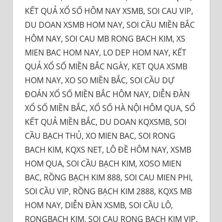
KẾT QUẢ XỔ SỐ HÔM NAY XSMB, SOI CAU VIP,
DU DOAN XSMB HOM NAY, SOI CẦU MIỀN BẮC
HÔM NAY, SOI CAU MB RONG BACH KIM, XS
MIEN BAC HOM NAY, LO DEP HOM NAY, KẾT
QUẢ XỔ SỐ MIỀN BẮC NGÀY, KET QUA XSMB
HOM NAY, XO SO MIỀN BẮC, SOI CẦU DỰ
ĐOÁN XỔ SỐ MIỀN BẮC HÔM NAY, DIỄN ĐÀN
XỔ SỐ MIỀN BẮC, XỔ SỐ HÀ NỘI HÔM QUA, SỔ
KẾT QUẢ MIỀN BẮC, DU DOAN KQXSMB, SOI
CẦU BẠCH THỦ, XO MIEN BAC, SOI RONG
BACH KIM, KQXS NET, LÔ ĐỀ HÔM NAY, XSMB
HOM QUA, SOI CẦU BẠCH KIM, XOSO MIEN
BAC, RỒNG BẠCH KIM 888, SOI CAU MIEN PHI,
SOI CẦU VIP, RỒNG BẠCH KIM 2888, KQXS MB
HOM NAY, DIỄN ĐÀN XSMB, SOI CẦU LÔ,
RONGBACH KIM, SOI CAU RONG BACH KIM VIP,