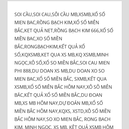
SOI CẦU,SOI CAU,SÔI CẦU MB,XSMB,XỔ SỐ
MIEN BAC,RỒNG BẠCH KIM,XỔ SỐ MIÊN
BẮC,KET QUẢ NET,RỒNG BẠCH KIM 666,XỔ SỐ
MIỀN BAC,XO SỐ MIỀN
BẮC,RONGBẠCHKIM,KẾT QUẢ XỔ
SỐ,KQXSMB,KET QUA XS MB,KQ XSMB,MINH
NGỌC,XÔ SỐ,XỔ SO MIỀN BẮC,SOI CAU MIEN
PHI 888,DU DOAN XS MB,DU DOAN XO SO
MIEN BAC,XỔ SỐ MIỀN BẮC, SXMB,KẾT QUA
XSMB,XỔ SỐ MIÊN BẮC HÔM NAY,XÔ SÔ MIÊN
BĂC,KẾT QUẢ XỔ SỐ MIỀN BẮC,DU ĐOAN
MB,XS MB HÔM NAY,DỰ ĐOÁN MB,XỔ SỐ
MIỀN BẮC HÔM NAY,KQXS, XSTD,XÔ SỐ MIỀN
BẮC HÔM NAY,SO XO MIEN BẮC, RONG BACH
KIM, MINH NGOC, XS MB, KÊT QUẢ XSMB HÔM