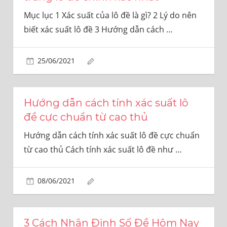
Mục lục 1 Xác suất của lô đề là gì? 2 Lý do nên
biết xác suất lô đề 3 Hướng dẫn cách
…
25/06/2021
Hướng dẫn cách tính xác suất lô
đề cực chuẩn từ cao thủ
Hướng dẫn cách tính xác suất lô đề cực chuẩn
từ cao thủ Cách tính xác suất lô đề như
…
08/06/2021
3 Cách Nhận Định Số Đề Hôm Nay