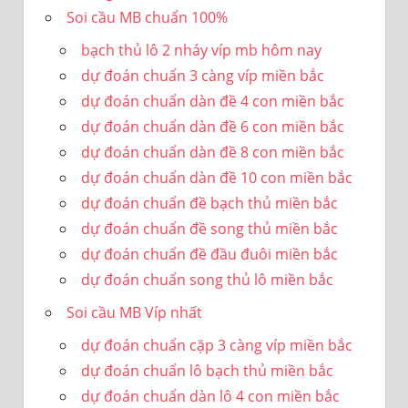
Soi cầu MB chuẩn 100%
bạch thủ lô 2 nháy víp mb hôm nay
dự đoán chuẩn 3 càng víp miền bắc
dự đoán chuẩn dàn đề 4 con miền bắc
dự đoán chuẩn dàn đề 6 con miền bắc
dự đoán chuẩn dàn đề 8 con miền bắc
dự đoán chuẩn dàn đề 10 con miền bắc
dự đoán chuẩn đề bạch thủ miền bắc
dự đoán chuẩn đề song thủ miền bắc
dự đoán chuẩn đề đầu đuôi miền bắc
dự đoán chuẩn song thủ lô miền bắc
Soi cầu MB Víp nhất
dự đoán chuẩn cặp 3 càng víp miền bắc
dự đoán chuẩn lô bạch thủ miền bắc
dự đoán chuẩn dàn lô 4 con miền bắc