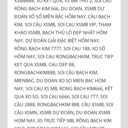
XSMB888, SỔ KET QUẢ, XS MB THU 2, SOI CẦU
RỒNG BẠCH KIM 666, DU DOAN, XSMB DỰ
ĐOÁN XỔ SỐ MIỀN BẮC HÔM NAY, CẦU BẠCH
KIM, SOI CÂU XSMB, SOI CAU XSMB VIP, THAM
KHẢO XSMB, BẠCH THỦ LÔ ĐẸP NHẤT HÔM
NAY, DỰ ĐOÁN GIẢI ĐẶC BIỆT HÔM NAY,
RỒNG BẠCH KIM 7777, SOI CAU 188, XO SỐ
HÔM NAY, SOI CAU RONGBACHKIM, TRUC TIEP
KET QUA XSMB, CAU DEP 88,
RONGBACHKIM888, SOI CẦU BACH KIM,
MIENBAC, DU DOAN XO SO MIEN BAC HOM
NAY, SOI CAU XS MB, RONG BACH KIM666, KẾT
QUA XO SO, SOI CAU 6666, SOI CAU 777, SOI
CẦU 2888, RONGBACHKIM 888, CẦU XSMB, SOI
CẦU XSMN, XSMB DỰ ĐOÁN, DU ĐOAN XSMB
HOM NAY, XS TRỰC TIẾP MB, RỒNG BẠCH KIM