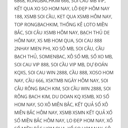
6868, RONGBACHKIM 666, SOI CẦU MB VIP,
KẾT QUA XO SO HOM NAY, LÔ ĐẸP HÔM NAY
188, XSMB SOI CẦU, KET QUA XSMB HÔM NAY,
TOP RONGBACHKIM, THỐNG KÊ LOTO MIỀN
BẮC, SOI CÂU XSMB HÔM NAY, BẠCH THỦ DE
HÔM NAY, XS MB HOM QUA, SOI CAU 888
2NHAY MIEN PHI, XO SÔ MB, SOI CÂU, CẦU
BẠCH THỦ, SOMIENBAC, XÔ SỐ MB, SỐ XO MB,
SOI CAU VIP 888, SOI CẦU VIP MB, DỰ ĐOÁN
KQXS, SOI CAU WIN 2888, CẦU 888, XOSO HOM
NAY, CẦU 666, XSKTMB NGÀY HÔM NAY, SOI
CÂU RÔNG BACH KIM, SOI CẦU WIN 2888, SOI
RÔNG BACH KIM, DU DOAN KQ XSMB, XO SỐ
HOM NAY, SO XÔ MIÊN BẮC, KẾT QUẢ SỔ XÔ
MIÊN BẮC HÔM NAY, XSMB XSMN KẾT QUẢ XỐ
SỐ MIỀN BẮC HÔM NAY, LO ĐEP HOM NAY, XỔ