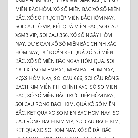
XSMB HÔM NAY, DỰ ĐOÁN MIỀN BẮC, XỔ SỐ
MIỀN BẮC HÔM, XỔ SỐ MIỀN BẮC XỔ SỐ MIỀN
BẮC, XỔ SỐ TRỰC TIẾP MIỀN BẮC HÔM NAY,
SOI CẦU LÔ VIP, KẾT QUẢ MIỀN BẮC, SOI CẦU
XSMB VIP, SOI CAU 366, XỔ SỐ NGÀY HÔM
NAY, DỰ ĐOÁN XỔ SỐ MIỀN BẮC CHÍNH XÁC
HÔM NAY, DỰ ĐOÁN KẾT QUẢ XỔ SỐ MIỀN
BẮC, XỔ SỐ MIỀN BẮC NGÀY HÔM QUA, SOI
CẦU XỔ SỐ MIỀN BẮC, MIỀN BẮC HÔM NAY,
KQXS HÔM NAY, SOI CAU 666, SOI CẦU RỒNG
BẠCH KIM MIỄN PHÍ CHÍNH XÁC, SỐ SO MIEN
BAC, XỔ SỐ MIỀN BẮC TRỰC TIẾP HÔM NAY,
SOI CAU RONG BACH KIM, QUẢ XỔ SỐ MIỀN
BẮC, KET QUA XO SO MIEN BAC HOM NAY, SOI
CẦU RỒNG BẠCH KIM VIP, SOI CAU BACH KIM,
KET QUA XO SO HOM NAY, XỔ SỐ ĐÀI BẮC