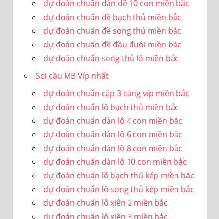
dự đoán chuẩn dàn đề 10 con miền bắc
dự đoán chuẩn đề bạch thủ miền bắc
dự đoán chuẩn đề song thủ miền bắc
dự đoán chuẩn đề đầu đuôi miền bắc
dự đoán chuẩn song thủ lô miền bắc
Soi cầu MB Víp nhất
dự đoán chuẩn cặp 3 càng víp miền bắc
dự đoán chuẩn lô bạch thủ miền bắc
dự đoán chuẩn dàn lô 4 con miền bắc
dự đoán chuẩn dàn lô 6 con miền bắc
dự đoán chuẩn dàn lô 8 con miền bắc
dự đoán chuẩn dàn lô 10 con miền bắc
dự đoán chuẩn lô bạch thủ kép miền bắc
dự đoán chuẩn lô song thủ kép miền bắc
dự đoán chuẩn lô xiên 2 miền bắc
dự đoán chuẩn lô xiên 3 miền bắc