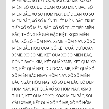
MIEN BAC, SO KET QUA, SOI CAU MB, XỔ SỐ
MIỀN, SỐ XO, DU ĐOAN XO SO MIEN BAC, SỐ
MIỀN BẮC, XO SO HOM NAY, DỰ ĐOÁN XỔ SỐ
MIỀN BẮC, XỔ SỐ KIẾN THIẾT MIỀN BẮC, TRỰC
TIẾP XỔ SỐ MIỀN BẮC, XỔ SỐ TRỰC TIẾP MIỀN
BẮC, THỐNG KÊ GIẢI ĐẶC BIỆT, KQXS MIỀN
BẮC, XÔ SỐ HÔM NAY, XSMB HÔM NAY, XỔ SỐ
MIỀN BẮC HÔM QUA, SỔ KẾT QUẢ, DỰ ĐOÁN
XSMB, XO SỐ MB, KET QUA XO SO MIEN BAC,
RÔNG BACH KIM, KẾT QUẢ XSMB, KET QUA XO
SO, KẾT QUẢ NET, DU DOAN MB, KẾT QUẢ XỔ
SỐ MIỀN BẮC NGÀY HÔM NAY, XỔ SỐ MIỀN
BẮC NGÀY HÔM NAY, XỔ SỐ ĐÀI BẮC, LÔ ĐẸP
HÔM NAY, KẾT QUẢ XỔ SỐ HÔM NAY, XSMB
THU 2, KET QUA SO XO, KQXS MIEN BẮC, SOI
CẦU XSMB, KẾT QUẢ XỔ SỐ MB, XÔ SỐ HÔM