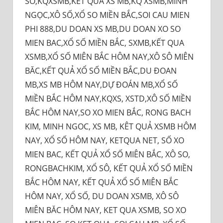
SỐ,KQXSMB,KET QUA XS MB,KQ XSMB,MINH
NGỌC,XÔ SỐ,XỔ SO MIỀN BẮC,SOI CAU MIEN
PHI 888,DU DOAN XS MB,DU DOAN XO SO
MIEN BAC,XỔ SỐ MIỀN BẮC, SXMB,KẾT QUA
XSMB,XỔ SỐ MIÊN BẮC HÔM NAY,XÔ SÔ MIÊN
BĂC,KẾT QUẢ XỔ SỐ MIỀN BẮC,DU ĐOAN
MB,XS MB HÔM NAY,DỰ ĐOÁN MB,XỔ SỐ
MIỀN BẮC HÔM NAY,KQXS, XSTD,XÔ SỐ MIỀN
BẮC HÔM NAY,SO XO MIEN BẮC, RONG BACH
KIM, MINH NGOC, XS MB, KÊT QUẢ XSMB HÔM
NAY, XỔ SỐ HÔM NAY, KETQUA NET, SỐ XO
MIEN BAC, KẾT QUẢ XỔ SỐ MIÊN BẮC, XÔ SO,
RONGBACHKIM, XỔ SÔ, KẾT QUẢ XỔ SỐ MIỀN
BẮC HÔM NAY, KẾT QUẢ XỔ SỐ MIÊN BẮC
HÔM NAY, XỔ SỐ, DU DOAN XSMB, XÔ SÔ
MIÊN BĂC HÔM NAY, KET QUA XSMB, SO XO