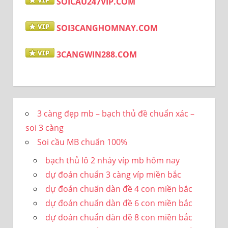
SOICAU247VIP.COM
SOI3CANGHOMNAY.COM
3CANGWIN288.COM
3 càng đẹp mb – bạch thủ đề chuẩn xác –
soi 3 càng
Soi cầu MB chuẩn 100%
bạch thủ lô 2 nháy víp mb hôm nay
dự đoán chuẩn 3 càng víp miền bắc
dự đoán chuẩn dàn đề 4 con miền bắc
dự đoán chuẩn dàn đề 6 con miền bắc
dự đoán chuẩn dàn đề 8 con miền bắc