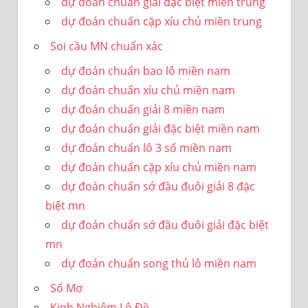
dự đoán chuẩn giải đặc biệt miền trung
dự đoán chuẩn cặp xíu chủ miền trung
Soi cầu MN chuẩn xác
dự đoán chuẩn bao lô miền nam
dự đoán chuẩn xíu chủ miền nam
dự đoán chuẩn giải 8 miền nam
dự đoán chuẩn giải đặc biệt miền nam
dự đoán chuẩn lô 3 số miền nam
dự đoán chuẩn cặp xíu chủ miền nam
dự đoán chuẩn sớ đầu đuôi giải 8 đặc
biệt mn
dự đoán chuẩn sớ đầu đuôi giải đặc biệt
mn
dự đoán chuẩn song thủ lô miền nam
Sổ Mơ
Kinh Nghiệm Lô Đề