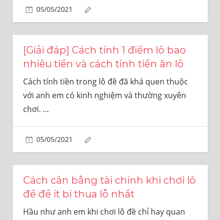
05/05/2021
[Giải đáp] Cách tính 1 điểm lô bao
nhiêu tiền và cách tính tiền ăn lô
Cách tính tiền trong lô đề đã khá quen thuộc
với anh em có kinh nghiệm và thường xuyên
chơi.
…
05/05/2021
Cách cân bằng tài chính khi chơi lô
đề để ít bị thua lỗ nhất
Hầu như anh em khi chơi lô đề chỉ hay quan