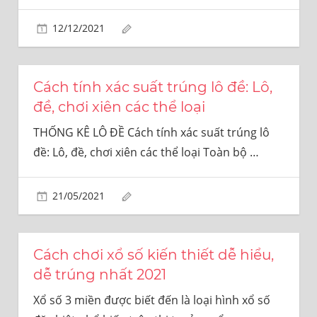
cả
nước.
12/12/2021
Cách tính xác suất trúng lô đề: Lô,
đề, chơi xiên các thể loại
THỐNG KÊ LÔ ĐỀ Cách tính xác suất trúng lô
đề: Lô, đề, chơi xiên các thể loại Toàn bộ
…
21/05/2021
Cách chơi xổ số kiến thiết dễ hiểu,
dễ trúng nhất 2021
Xổ số 3 miền được biết đến là loại hình xổ số