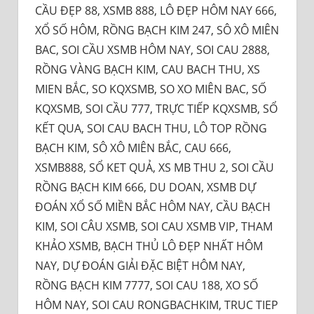
CẦU ĐẸP 88, XSMB 888, LÔ ĐẸP HÔM NAY 666,
XỔ SỐ HÔM, RỒNG BẠCH KIM 247, SÔ XÔ MIÊN
BAC, SOI CẦU XSMB HÔM NAY, SOI CAU 2888,
RỒNG VÀNG BẠCH KIM, CAU BACH THU, XS
MIEN BẮC, SO KQXSMB, SO XO MIÊN BAC, SỐ
KQXSMB, SOI CẦU 777, TRỰC TIẾP KQXSMB, SỔ
KẾT QUA, SOI CAU BACH THU, LÔ TOP RỒNG
BẠCH KIM, SÔ XÔ MIÊN BẮC, CAU 666,
XSMB888, SỔ KET QUẢ, XS MB THU 2, SOI CẦU
RỒNG BẠCH KIM 666, DU DOAN, XSMB DỰ
ĐOÁN XỔ SỐ MIỀN BẮC HÔM NAY, CẦU BẠCH
KIM, SOI CÂU XSMB, SOI CAU XSMB VIP, THAM
KHẢO XSMB, BẠCH THỦ LÔ ĐẸP NHẤT HÔM
NAY, DỰ ĐOÁN GIẢI ĐẶC BIỆT HÔM NAY,
RỒNG BẠCH KIM 7777, SOI CAU 188, XO SỐ
HÔM NAY, SOI CAU RONGBACHKIM, TRUC TIEP