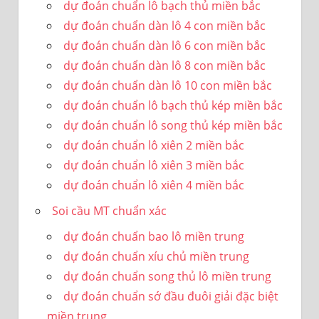
dự đoán chuẩn lô bạch thủ miền bắc
dự đoán chuẩn dàn lô 4 con miền bắc
dự đoán chuẩn dàn lô 6 con miền bắc
dự đoán chuẩn dàn lô 8 con miền bắc
dự đoán chuẩn dàn lô 10 con miền bắc
dự đoán chuẩn lô bạch thủ kép miền bắc
dự đoán chuẩn lô song thủ kép miền bắc
dự đoán chuẩn lô xiên 2 miền bắc
dự đoán chuẩn lô xiên 3 miền bắc
dự đoán chuẩn lô xiên 4 miền bắc
Soi cầu MT chuẩn xác
dự đoán chuẩn bao lô miền trung
dự đoán chuẩn xíu chủ miền trung
dự đoán chuẩn song thủ lô miền trung
dự đoán chuẩn sớ đầu đuôi giải đặc biệt
miền trung