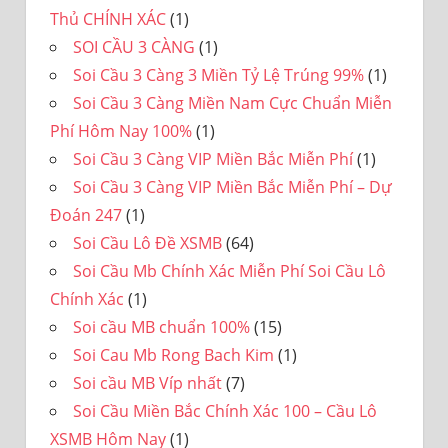
Thủ CHÍNH XÁC
(1)
SOI CẦU 3 CÀNG
(1)
Soi Cầu 3 Càng 3 Miền Tỷ Lệ Trúng 99%
(1)
Soi Cầu 3 Càng Miền Nam Cực Chuẩn Miễn
Phí Hôm Nay 100%
(1)
Soi Cầu 3 Càng VIP Miền Bắc Miễn Phí
(1)
Soi Cầu 3 Càng VIP Miền Bắc Miễn Phí – Dự
Đoán 247
(1)
Soi Cầu Lô Đề XSMB
(64)
Soi Cầu Mb Chính Xác Miễn Phí Soi Cầu Lô
Chính Xác
(1)
Soi cầu MB chuẩn 100%
(15)
Soi Cau Mb Rong Bach Kim
(1)
Soi cầu MB Víp nhất
(7)
Soi Cầu Miền Bắc Chính Xác 100 – Cầu Lô
XSMB Hôm Nay
(1)