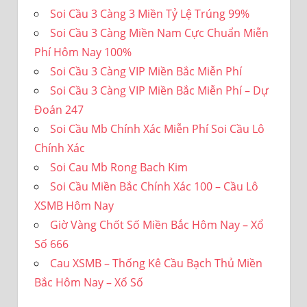
Soi Cầu 3 Càng 3 Miền Tỷ Lệ Trúng 99%
Soi Cầu 3 Càng Miền Nam Cực Chuẩn Miễn
Phí Hôm Nay 100%
Soi Cầu 3 Càng VIP Miền Bắc Miễn Phí
Soi Cầu 3 Càng VIP Miền Bắc Miễn Phí – Dự
Đoán 247
Soi Cầu Mb Chính Xác Miễn Phí Soi Cầu Lô
Chính Xác
Soi Cau Mb Rong Bach Kim
Soi Cầu Miền Bắc Chính Xác 100 – Cầu Lô
XSMB Hôm Nay
Giờ Vàng Chốt Số Miền Bắc Hôm Nay – Xổ
Số 666
Cau XSMB – Thống Kê Cầu Bạch Thủ Miền
Bắc Hôm Nay – Xổ Số