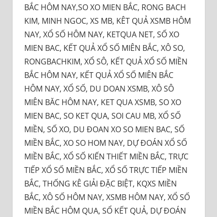
BẮC HÔM NAY,SO XO MIEN BẮC, RONG BACH
KIM, MINH NGOC, XS MB, KÊT QUẢ XSMB HÔM
NAY, XỔ SỐ HÔM NAY, KETQUA NET, SỐ XO
MIEN BAC, KẾT QUẢ XỔ SỐ MIÊN BẮC, XÔ SO,
RONGBACHKIM, XỔ SÔ, KẾT QUẢ XỔ SỐ MIỀN
BẮC HÔM NAY, KẾT QUẢ XỔ SỐ MIÊN BẮC
HÔM NAY, XỔ SỐ, DU DOAN XSMB, XÔ SÔ
MIÊN BĂC HÔM NAY, KET QUA XSMB, SO XO
MIEN BAC, SO KET QUA, SOI CAU MB, XỔ SỐ
MIỀN, SỐ XO, DU ĐOAN XO SO MIEN BAC, SỐ
MIỀN BẮC, XO SO HOM NAY, DỰ ĐOÁN XỔ SỐ
MIỀN BẮC, XỔ SỐ KIẾN THIẾT MIỀN BẮC, TRỰC
TIẾP XỔ SỐ MIỀN BẮC, XỔ SỐ TRỰC TIẾP MIỀN
BẮC, THỐNG KÊ GIẢI ĐẶC BIỆT, KQXS MIỀN
BẮC, XÔ SỐ HÔM NAY, XSMB HÔM NAY, XỔ SỐ
MIỀN BẮC HÔM QUA, SỔ KẾT QUẢ, DỰ ĐOÁN