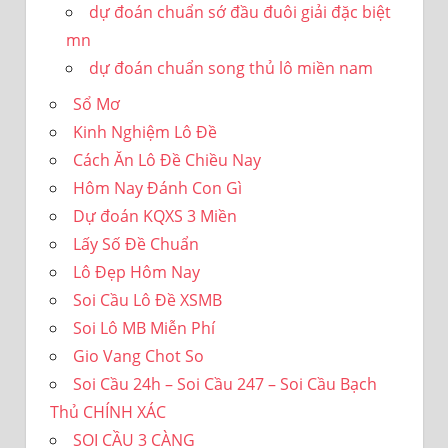
dự đoán chuẩn sớ đầu đuôi giải đặc biệt
mn
dự đoán chuẩn song thủ lô miền nam
Sổ Mơ
Kinh Nghiệm Lô Đề
Cách Ăn Lô Đề Chiều Nay
Hôm Nay Đánh Con Gì
Dự đoán KQXS 3 Miền
Lấy Số Đề Chuẩn
Lô Đẹp Hôm Nay
Soi Cầu Lô Đề XSMB
Soi Lô MB Miễn Phí
Gio Vang Chot So
Soi Cầu 24h – Soi Cầu 247 – Soi Cầu Bạch
Thủ CHÍNH XÁC
SOI CẦU 3 CÀNG