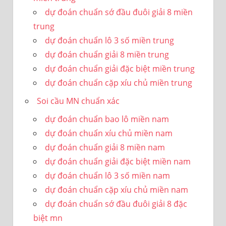
dự đoán chuẩn sớ đầu đuôi giải 8 miền
trung
dự đoán chuẩn lô 3 số miền trung
dự đoán chuẩn giải 8 miền trung
dự đoán chuẩn giải đặc biệt miền trung
dự đoán chuẩn cặp xíu chủ miền trung
Soi cầu MN chuẩn xác
dự đoán chuẩn bao lô miền nam
dự đoán chuẩn xíu chủ miền nam
dự đoán chuẩn giải 8 miền nam
dự đoán chuẩn giải đặc biệt miền nam
dự đoán chuẩn lô 3 số miền nam
dự đoán chuẩn cặp xíu chủ miền nam
dự đoán chuẩn sớ đầu đuôi giải 8 đặc
biệt mn