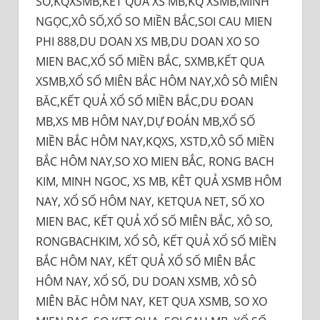
SỐ,KQXSMB,KET QUA XS MB,KQ XSMB,MINH
NGỌC,XÔ SỐ,XỔ SO MIỀN BẮC,SOI CAU MIEN
PHI 888,DU DOAN XS MB,DU DOAN XO SO
MIEN BAC,XỔ SỐ MIỀN BẮC, SXMB,KẾT QUA
XSMB,XỔ SỐ MIÊN BẮC HÔM NAY,XÔ SÔ MIÊN
BĂC,KẾT QUẢ XỔ SỐ MIỀN BẮC,DU ĐOAN
MB,XS MB HÔM NAY,DỰ ĐOÁN MB,XỔ SỐ
MIỀN BẮC HÔM NAY,KQXS, XSTD,XÔ SỐ MIỀN
BẮC HÔM NAY,SO XO MIEN BẮC, RONG BACH
KIM, MINH NGOC, XS MB, KÊT QUẢ XSMB HÔM
NAY, XỔ SỐ HÔM NAY, KETQUA NET, SỐ XO
MIEN BAC, KẾT QUẢ XỔ SỐ MIÊN BẮC, XÔ SO,
RONGBACHKIM, XỔ SÔ, KẾT QUẢ XỔ SỐ MIỀN
BẮC HÔM NAY, KẾT QUẢ XỔ SỐ MIÊN BẮC
HÔM NAY, XỔ SỐ, DU DOAN XSMB, XÔ SÔ
MIÊN BĂC HÔM NAY, KET QUA XSMB, SO XO