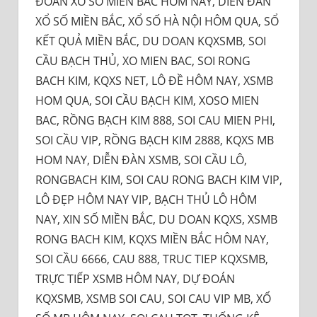
ĐOÁN XỔ SỐ MIỀN BẮC HÔM NAY, DIỄN ĐÀN
XỔ SỐ MIỀN BẮC, XỔ SỐ HÀ NỘI HÔM QUA, SỔ
KẾT QUẢ MIỀN BẮC, DU DOAN KQXSMB, SOI
CẦU BẠCH THỦ, XO MIEN BAC, SOI RONG
BACH KIM, KQXS NET, LÔ ĐỀ HÔM NAY, XSMB
HOM QUA, SOI CẦU BẠCH KIM, XOSO MIEN
BAC, RỒNG BẠCH KIM 888, SOI CAU MIEN PHI,
SOI CẦU VIP, RỒNG BẠCH KIM 2888, KQXS MB
HOM NAY, DIỄN ĐÀN XSMB, SOI CẦU LÔ,
RONGBACH KIM, SOI CAU RONG BACH KIM VIP,
LÔ ĐẸP HÔM NAY VIP, BẠCH THỦ LÔ HÔM
NAY, XIN SỐ MIỀN BẮC, DU DOAN KQXS, XSMB
RONG BACH KIM, KQXS MIỀN BẮC HÔM NAY,
SOI CẦU 6666, CAU 888, TRUC TIEP KQXSMB,
TRỰC TIẾP XSMB HÔM NAY, DỰ ĐOÁN
KQXSMB, XSMB SOI CAU, SOI CAU VIP MB, XỔ