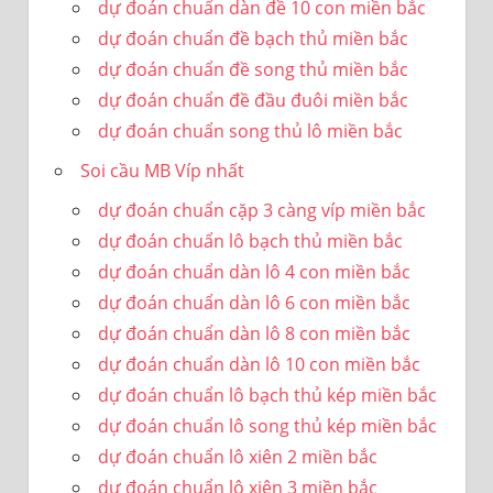
dự đoán chuẩn dàn đề 10 con miền bắc
dự đoán chuẩn đề bạch thủ miền bắc
dự đoán chuẩn đề song thủ miền bắc
dự đoán chuẩn đề đầu đuôi miền bắc
dự đoán chuẩn song thủ lô miền bắc
Soi cầu MB Víp nhất
dự đoán chuẩn cặp 3 càng víp miền bắc
dự đoán chuẩn lô bạch thủ miền bắc
dự đoán chuẩn dàn lô 4 con miền bắc
dự đoán chuẩn dàn lô 6 con miền bắc
dự đoán chuẩn dàn lô 8 con miền bắc
dự đoán chuẩn dàn lô 10 con miền bắc
dự đoán chuẩn lô bạch thủ kép miền bắc
dự đoán chuẩn lô song thủ kép miền bắc
dự đoán chuẩn lô xiên 2 miền bắc
dự đoán chuẩn lô xiên 3 miền bắc