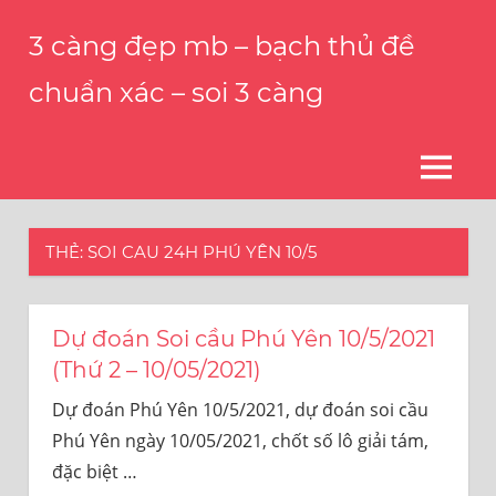
Skip
3 càng đẹp mb – bạch thủ đề
to
content
chuẩn xác – soi 3 càng
Chúng
tôi
tự
MENU
hào
là
sự
THẺ:
SOI CAU 24H PHÚ YÊN 10/5
lựa
chọn
hàng
Dự đoán Soi cầu Phú Yên 10/5/2021
đầu
(Thứ 2 – 10/05/2021)
của
hàng
Dự đoán Phú Yên 10/5/2021, dự đoán soi cầu
ngàn
Phú Yên ngày 10/05/2021, chốt số lô giải tám,
khách
hàng
đặc biệt
…
trên