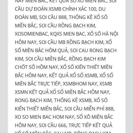
NAY MIỀN BẮC, KET QUA SO XO MIEN BAC, SOI
CẦU DỰ ĐOÁN XSMB CHÍNH XÁC 100, DU
ĐOÁN MB, SOI CẦU 888, THỐNG KÊ XỔ SỐ
MIỀN BẮC, SOI CẦU RỒNG BẠCH KIM,
XOSOMIENBAC, KQXS MIEN BAC, XỔ SỐ HÀ NỘI
HÔM NAY, SOI CẦU MB RỒNG BẠCH KIM, XỔ
SỐ MIỀN BẮC HÔM QUẢ, SOI CAU RONG BẠCH
KIM, SOI CẦU MIỀN BẮC, RỒNG BẠCH KIM
CHỐT SỐ HÔM NAY, XỔ SỐ KIẾN THIẾT MIỀN
BẮC HÔM NAY, KẾT QUẢ XỔ SỐ XSMB, XỔ SỐ
MIỀN BẮC TRỰC TIẾP, XSMBHOM NAY, XSMB
XSMN KẾT QUẢ XỔ SỐ MIỀN BẮC HÔM NAY,
RONG BẠCH KIM, THỐNG KÊ XSMB, XỔ SỐ
KIẾN THIẾT MIÊN BẮC, SOI CẦU MIỄN PHÍ 888,
XO SO MIEN BAC HOM NAY, SỔ XÔ MIÊN BẮC
HÔM NAY, SOI CẦU 666, TRỰC TIẾP KẾT QUẢ