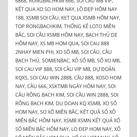
6868, RONGBACHKIM 666, SOI CẦU MB VIP,
KẾT QUA XO SO HOM NAY, LÔ ĐẸP HÔM NAY
188, XSMB SOI CẦU, KET QUA XSMB HÔM NAY,
TOP RONGBACHKIM, THỐNG KÊ LOTO MIỀN
BẮC, SOI CÂU XSMB HÔM NAY, BẠCH THỦ DE
HÔM NAY, XS MB HOM QUA, SOI CAU 888
2NHAY MIEN PHI, XO SÔ MB, SOI CÂU, CẦU
BẠCH THỦ, SOMIENBAC, XÔ SỐ MB, SỐ XO MB,
SOI CAU VIP 888, SOI CẦU VIP MB, DỰ ĐOÁN
KQXS, SOI CAU WIN 2888, CẦU 888, XOSO HOM
NAY, CẦU 666, XSKTMB NGÀY HÔM NAY, SOI
CÂU RÔNG BACH KIM, SOI CẦU WIN 2888, SOI
RÔNG BACH KIM, DU DOAN KQ XSMB, XO SỐ
HOM NAY, SO XÔ MIÊN BẮC, KẾT QUẢ SỔ XÔ
MIÊN BẮC HÔM NAY, XSMB XSMN KẾT QUẢ XỐ
SỐ MIỀN BẮC HÔM NAY, LO ĐEP HOM NAY, XỔ