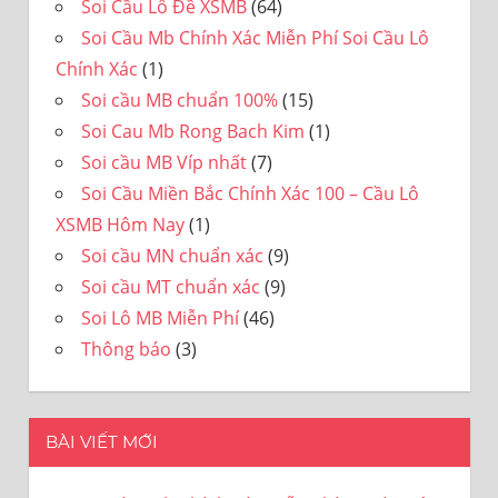
Soi Cầu Lô Đề XSMB
(64)
Soi Cầu Mb Chính Xác Miễn Phí Soi Cầu Lô
Chính Xác
(1)
Soi cầu MB chuẩn 100%
(15)
Soi Cau Mb Rong Bach Kim
(1)
Soi cầu MB Víp nhất
(7)
Soi Cầu Miền Bắc Chính Xác 100 – Cầu Lô
XSMB Hôm Nay
(1)
Soi cầu MN chuẩn xác
(9)
Soi cầu MT chuẩn xác
(9)
Soi Lô MB Miễn Phí
(46)
Thông báo
(3)
BÀI VIẾT MỚI