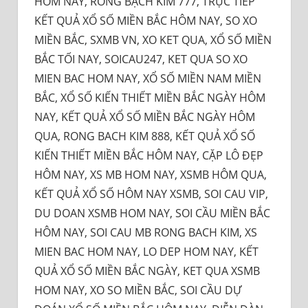
HÔM NAY, RỒNG BẠCH KIM 777, TRỰC TIẾP
KẾT QUẢ XỔ SỐ MIỀN BẮC HÔM NAY, SO XO
MIỀN BẮC, SXMB VN, XO KET QUA, XỔ SỐ MIỀN
BẮC TỐI NAY, SOICAU247, KET QUA SO XO
MIEN BAC HOM NAY, XỔ SỐ MIỀN NAM MIỀN
BẮC, XỔ SỐ KIẾN THIẾT MIỀN BẮC NGÀY HÔM
NAY, KẾT QUẢ XỔ SỐ MIỀN BẮC NGÀY HÔM
QUA, RONG BACH KIM 888, KẾT QUẢ XỔ SỐ
KIẾN THIẾT MIỀN BẮC HÔM NAY, CẶP LÔ ĐẸP
HÔM NAY, XS MB HOM NAY, XSMB HÔM QUA,
KẾT QUẢ XỔ SỐ HÔM NAY XSMB, SOI CAU VIP,
DU DOAN XSMB HOM NAY, SOI CẦU MIỀN BẮC
HÔM NAY, SOI CAU MB RONG BACH KIM, XS
MIEN BAC HOM NAY, LO DEP HOM NAY, KẾT
QUẢ XỔ SỐ MIỀN BẮC NGÀY, KET QUA XSMB
HOM NAY, XO SO MIỀN BẮC, SOI CẦU DỰ