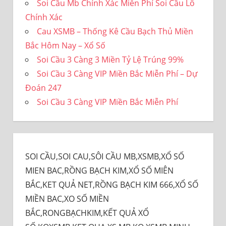
Soi Cầu Mb Chính Xác Miễn Phí Soi Cầu Lô
Chính Xác
Cau XSMB – Thống Kê Cầu Bạch Thủ Miền
Bắc Hôm Nay – Xổ Số
Soi Cầu 3 Càng 3 Miền Tỷ Lệ Trúng 99%
Soi Cầu 3 Càng VIP Miền Bắc Miễn Phí – Dự
Đoán 247
Soi Cầu 3 Càng VIP Miền Bắc Miễn Phí
SOI CẦU,SOI CAU,SÔI CẦU MB,XSMB,XỔ SỐ
MIEN BAC,RỒNG BẠCH KIM,XỔ SỐ MIÊN
BẮC,KET QUẢ NET,RỒNG BẠCH KIM 666,XỔ SỐ
MIỀN BAC,XO SỐ MIỀN
BẮC,RONGBẠCHKIM,KẾT QUẢ XỔ