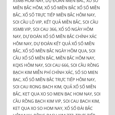
XSMB HÔM NAY, DỰ ĐOÁN MIỀN BẮC, XỔ SỐ
MIỀN BẮC HÔM, XỔ SỐ MIỀN BẮC XỔ SỐ MIỀN
BẮC, XỔ SỐ TRỰC TIẾP MIỀN BẮC HÔM NAY,
SOI CẦU LÔ VIP, KẾT QUẢ MIỀN BẮC, SOI CẦU
XSMB VIP, SOI CAU 366, XỔ SỐ NGÀY HÔM
NAY, DỰ ĐOÁN XỔ SỐ MIỀN BẮC CHÍNH XÁC
HÔM NAY, DỰ ĐOÁN KẾT QUẢ XỔ SỐ MIỀN
BẮC, XỔ SỐ MIỀN BẮC NGÀY HÔM QUA, SOI
CẦU XỔ SỐ MIỀN BẮC, MIỀN BẮC HÔM NAY,
KQXS HÔM NAY, SOI CAU 666, SOI CẦU RỒNG
BẠCH KIM MIỄN PHÍ CHÍNH XÁC, SỐ SO MIEN
BAC, XỔ SỐ MIỀN BẮC TRỰC TIẾP HÔM NAY,
SOI CAU RONG BACH KIM, QUẢ XỔ SỐ MIỀN
BẮC, KET QUA XO SO MIEN BAC HOM NAY, SOI
CẦU RỒNG BẠCH KIM VIP, SOI CAU BACH KIM,
KET QUA XO SO HOM NAY, XỔ SỐ ĐÀI BẮC