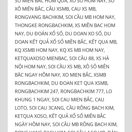
SỐ MIỀN BẮC HOM QUA, XỔ SO HOM NAY, SÔ
XÔ MIÊN BÂC, CÂU XSMB, CAU XS MB,
RONGVANG BACHKIM, SOI CẦU MB HOM NAY,
THONGKE RONGBACHKIM, XS MIÊN BAC HOM
NAY, DU ĐOÁN XỔ SỐ, DU DOAN XO SỐ, DU
DOAN KẾT QUẢ XỔ SỐ MIỀN BẮC, KẾT QUA MB,
KQ XSMB HOM NAY, KQ XS MB HOM NAY,
KETQUAXOSO MIENBAC, SOI CÂU 88, XS HÀ
NỘI HOM NAY, SOI CẦU XS MB, XÔ SÔ MIÊN
BĂC NGAY HÔM NAY, XO MIEN BẮC, XSMB
RONGBACHKIM, DU ĐOAN KET QUA XSMB,
RONGBACHKIM 247, RONGBACHKIM 777, LO
KHUNG 1 NGAY, SOI CAU MIEN BẮC, CAU
LOTO, SOI CAU 3CANG, CẦU RÔNG BACH KIM,
KETQUA XOSO, KẾT QUẢ XỔ SỐ MIÊN BẮC
NGÀY HÔM NAY, SOI CÂU MB RÔNG BACH KIM,