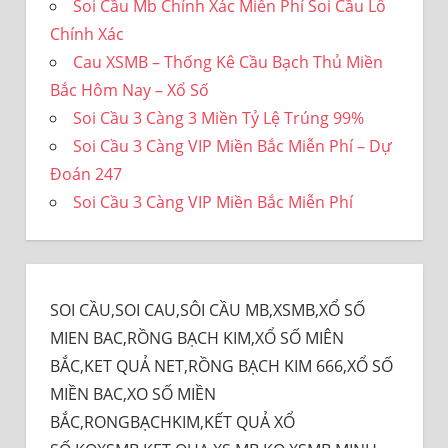
Soi Cầu Mb Chính Xác Miễn Phí Soi Cầu Lô
Chính Xác
Cau XSMB – Thống Kê Cầu Bạch Thủ Miền
Bắc Hôm Nay – Xổ Số
Soi Cầu 3 Càng 3 Miền Tỷ Lệ Trúng 99%
Soi Cầu 3 Càng VIP Miền Bắc Miễn Phí – Dự
Đoán 247
Soi Cầu 3 Càng VIP Miền Bắc Miễn Phí
SOI CẦU,SOI CAU,SÔI CẦU MB,XSMB,XỔ SỐ
MIEN BAC,RỒNG BẠCH KIM,XỔ SỐ MIÊN
BẮC,KET QUẢ NET,RỒNG BẠCH KIM 666,XỔ SỐ
MIỀN BAC,XO SỐ MIỀN
BẮC,RONGBẠCHKIM,KẾT QUẢ XỔ