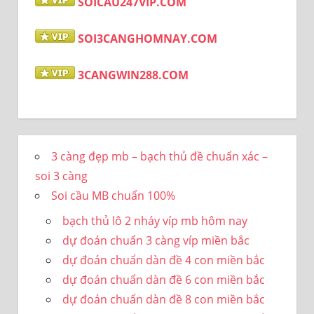
SOICAU247VIP.COM
SOI3CANGHOMNAY.COM
3CANGWIN288.COM
3 càng đẹp mb – bạch thủ đề chuẩn xác –
soi 3 càng
Soi cầu MB chuẩn 100%
bạch thủ lô 2 nháy víp mb hôm nay
dự đoán chuẩn 3 càng víp miền bắc
dự đoán chuẩn dàn đề 4 con miền bắc
dự đoán chuẩn dàn đề 6 con miền bắc
dự đoán chuẩn dàn đề 8 con miền bắc