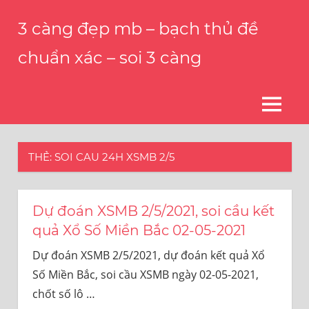
Skip
3 càng đẹp mb – bạch thủ đề
to
content
chuẩn xác – soi 3 càng
Chúng
tôi
tự
MENU
hào
là
sự
THẺ:
SOI CAU 24H XSMB 2/5
lựa
chọn
hàng
Dự đoán XSMB 2/5/2021, soi cầu kết
đầu
quả Xổ Số Miền Bắc 02-05-2021
của
hàng
Dự đoán XSMB 2/5/2021, dự đoán kết quả Xổ
ngàn
Số Miền Bắc, soi cầu XSMB ngày 02-05-2021,
khách
hàng
chốt số lô
…
trên