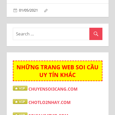
cả
nước.
01/05/2021
NHỮNG TRANG WEB SOI CẦU
UY TÍN KHÁC
CHUYENSOI3CANG.COM
CHOTLO2NHAY.COM