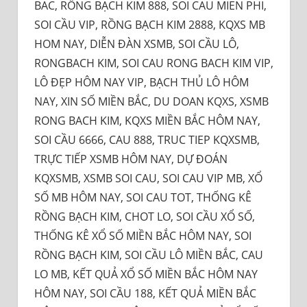
BAC, RỒNG BẠCH KIM 888, SOI CAU MIEN PHI,
SOI CẦU VIP, RỒNG BẠCH KIM 2888, KQXS MB
HOM NAY, DIỄN ĐÀN XSMB, SOI CẦU LÔ,
RONGBACH KIM, SOI CAU RONG BACH KIM VIP,
LÔ ĐẸP HÔM NAY VIP, BẠCH THỦ LÔ HÔM
NAY, XIN SỐ MIỀN BẮC, DU DOAN KQXS, XSMB
RONG BACH KIM, KQXS MIỀN BẮC HÔM NAY,
SOI CẦU 6666, CAU 888, TRUC TIEP KQXSMB,
TRỰC TIẾP XSMB HÔM NAY, DỰ ĐOÁN
KQXSMB, XSMB SOI CAU, SOI CAU VIP MB, XỔ
SỐ MB HÔM NAY, SOI CAU TOT, THỐNG KÊ
RỒNG BẠCH KIM, CHOT LO, SOI CẦU XỔ SỐ,
THỐNG KÊ XỔ SỐ MIỀN BẮC HÔM NAY, SOI
RỒNG BẠCH KIM, SOI CẦU LÔ MIỀN BẮC, CAU
LO MB, KẾT QUẢ XỔ SỐ MIỀN BẮC HÔM NAY
HÔM NAY, SOI CẦU 188, KẾT QUẢ MIỀN BẮC