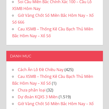
Soi Cầu Miền Bắc Chính Xác 100 – Cầu Lô
XSMB Hôm Nay
Giờ Vàng Chốt Số Miền Bắc Hôm Nay – Xổ
Số 666
Cau XSMB – Thống Kê Cầu Bạch Thủ Miền
Bắc Hôm Nay – Xổ Số
DANH MỤC
Cách Ăn Lô Đề Chiều Nay
(425)
Cau XSMB – Thống Kê Cầu Bạch Thủ Miền
Bắc Hôm Nay – Xổ Số
(1)
Chưa phân loại
(32)
Dự đoán KQXS 3 Miền
(1.519)
Giờ Vàng Chốt Số Miền Bắc Hôm Nay – Xổ