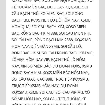
XỔ SỐ MIỀN BẮC, XỔ SỐ HÀ NỘI HÔM QUA, SỔ
KẾT QUẢ MIỀN BẮC, DU DOAN KQXSMB, SOI
CẦU BẠCH THỦ, XO MIEN BAC, SOI RONG
BACH KIM, KQXS NET, LÔ ĐỀ HÔM NAY, XSMB
HOM QUA, SOI CẦU BẠCH KIM, XOSO MIEN
BAC, RỒNG BẠCH KIM 888, SOI CAU MIEN PHI,
SOI CẦU VIP, RỒNG BẠCH KIM 2888, KQXS MB
HOM NAY, DIỄN ĐÀN XSMB, SOI CẦU LÔ,
RONGBACH KIM, SOI CAU RONG BACH KIM VIP,
LÔ ĐẸP HÔM NAY VIP, BẠCH THỦ LÔ HÔM
NAY, XIN SỐ MIỀN BẮC, DU DOAN KQXS, XSMB
RONG BACH KIM, KQXS MIỀN BẮC HÔM NAY,
SOI CẦU 6666, CAU 888, TRUC TIEP KQXSMB,
TRỰC TIẾP XSMB HÔM NAY, DỰ ĐOÁN
KQXSMB, XSMB SOI CAU, SOI CAU VIP MB, XỔ
SỐ MB HÔM NAY, SOI CAU TOT, THỐNG KÊ