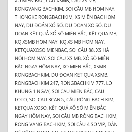
XÔ MIÊN BÂC, CÂU XSMB, CAU XS MB,
RONGVANG BACHKIM, SOI CẦU MB HOM NAY,
THONGKE RONGBACHKIM, XS MIÊN BAC HOM
NAY, DU ĐOÁN XỔ SỐ, DU DOAN XO SỐ, DU
DOAN KẾT QUẢ XỔ SỐ MIỀN BẮC, KẾT QUA MB,
KQ XSMB HOM NAY, KQ XS MB HOM NAY,
KETQUAXOSO MIENBAC, SOI CÂU 88, XS HÀ
NỘI HOM NAY, SOI CẦU XS MB, XÔ SÔ MIÊN
BĂC NGAY HÔM NAY, XO MIEN BẮC, XSMB
RONGBACHKIM, DU ĐOAN KET QUA XSMB,
RONGBACHKIM 247, RONGBACHKIM 777, LO
KHUNG 1 NGAY, SOI CAU MIEN BẮC, CAU
LOTO, SOI CAU 3CANG, CẦU RÔNG BACH KIM,
KETQUA XOSO, KẾT QUẢ XỔ SỐ MIÊN BẮC
NGÀY HÔM NAY, SOI CÂU MB RÔNG BACH KIM,
RONG VANG BẠCH KIM, SOI CÂU 4 SO VIP, DÀN