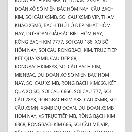
RỒNG BẠCH KIM 666, DU DOAN, XSMB DỰ
ĐOÁN XỔ SỐ MIỀN BẮC HÔM NAY, CẦU BẠCH
KIM, SOI CÂU XSMB, SOI CAU XSMB VIP, THAM
KHẢO XSMB, BẠCH THỦ LÔ ĐẸP NHẤT HÔM
NAY, DỰ ĐOÁN GIẢI ĐẶC BIỆT HÔM NAY,
RỒNG BẠCH KIM 7777, SOI CAU 188, XO SỐ
HÔM NAY, SOI CAU RONGBACHKIM, TRUC TIEP
KET QUA XSMB, CAU DEP 88,
RONGBACHKIM888, SOI CẦU BACH KIM,
MIENBAC, DU DOAN XO SO MIEN BAC HOM
NAY, SOI CAU XS MB, RONG BACH KIM666, KẾT
QUA XO SO, SOI CAU 6666, SOI CAU 777, SOI
CẦU 2888, RONGBACHKIM 888, CẦU XSMB, SOI
CẦU XSMN, XSMB DỰ ĐOÁN, DU ĐOAN XSMB
HOM NAY, XS TRỰC TIẾP MB, RỒNG BẠCH KIM
6868, RONGBACHKIM 666, SOI CẦU MB VIP,