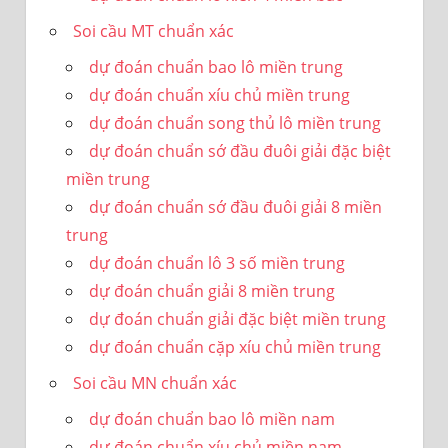
Soi cầu MT chuẩn xác
dự đoán chuẩn bao lô miền trung
dự đoán chuẩn xíu chủ miền trung
dự đoán chuẩn song thủ lô miền trung
dự đoán chuẩn sớ đầu đuôi giải đặc biệt
miền trung
dự đoán chuẩn sớ đầu đuôi giải 8 miền
trung
dự đoán chuẩn lô 3 số miền trung
dự đoán chuẩn giải 8 miền trung
dự đoán chuẩn giải đặc biệt miền trung
dự đoán chuẩn cặp xíu chủ miền trung
Soi cầu MN chuẩn xác
dự đoán chuẩn bao lô miền nam
dự đoán chuẩn xíu chủ miền nam