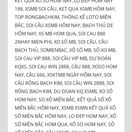
KẾT QUA XO SO HOM NAY, LÔ ĐẸP HÔM NAY
188, XSMB SOI CẦU, KET QUA XSMB HÔM NAY,
TOP RONGBACHKIM, THỐNG KÊ LOTO MIỀN
BẮC, SOI CÂU XSMB HÔM NAY, BẠCH THỦ DE
HÔM NAY, XS MB HOM QUA, SOI CAU 888
2NHAY MIEN PHI, XO SÔ MB, SOI CÂU, CẦU
BẠCH THỦ, SOMIENBAC, XÔ SỐ MB, SỐ XO MB,
SOI CAU VIP 888, SOI CẦU VIP MB, DỰ ĐOÁN
KQXS, SOI CAU WIN 2888, CẦU 888, XOSO HOM
NAY, CẦU 666, XSKTMB NGÀY HÔM NAY, SOI
CÂU RÔNG BACH KIM, SOI CẦU WIN 2888, SOI
RÔNG BACH KIM, DU DOAN KQ XSMB, XO SỐ
HOM NAY, SO XÔ MIÊN BẮC, KẾT QUẢ SỔ XÔ
MIÊN BẮC HÔM NAY, XSMB XSMN KẾT QUẢ XỐ
SỐ MIỀN BẮC HÔM NAY, LO ĐEP HOM NAY, XỔ
SỐ MIỀN BẮC HOM QUA, XỔ SO HOM NAY, SÔ