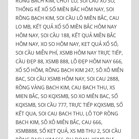
RỒNG BẠCH KIM, CHOT LO, SOI CẦU XỔ SỐ,
THỐNG KÊ XỔ SỐ MIỀN BẮC HÔM NAY, SOI
RỒNG BẠCH KIM, SOI CẦU LÔ MIỀN BẮC, CAU
LO MB, KẾT QUẢ XỔ SỐ MIỀN BẮC HÔM NAY
HÔM NAY, SOI CẦU 188, KẾT QUẢ MIỀN BẮC
HÔM NAY, XO SO HÔM NAY, KET QUẢ XỔ SỐ,
SOI CẦU MIỄN PHÍ, XSMB HÔM NAY TRỰC TIẾP,
CẦU ĐẸP 88, XSMB 888, LÔ ĐẸP HÔM NAY 666,
XỔ SỐ HÔM, RỒNG BẠCH KIM 247, SÔ XÔ MIÊN
BAC, SOI CẦU XSMB HÔM NAY, SOI CAU 2888,
RỒNG VÀNG BẠCH KIM, CAU BACH THU, XS
MIEN BẮC, SO KQXSMB, SO XO MIÊN BAC, SỐ
KQXSMB, SOI CẦU 777, TRỰC TIẾP KQXSMB, SỔ
KẾT QUA, SOI CAU BACH THU, LÔ TOP RỒNG
BẠCH KIM, SÔ XÔ MIÊN BẮC, CAU 666,
XSMB888, SỔ KET QUẢ, XS MB THU 2, SOI CẦU