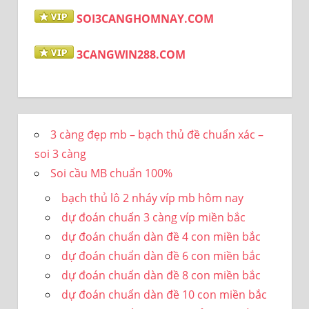
SOI3CANGHOMNAY.COM
3CANGWIN288.COM
3 càng đẹp mb – bạch thủ đề chuẩn xác –
soi 3 càng
Soi cầu MB chuẩn 100%
bạch thủ lô 2 nháy víp mb hôm nay
dự đoán chuẩn 3 càng víp miền bắc
dự đoán chuẩn dàn đề 4 con miền bắc
dự đoán chuẩn dàn đề 6 con miền bắc
dự đoán chuẩn dàn đề 8 con miền bắc
dự đoán chuẩn dàn đề 10 con miền bắc