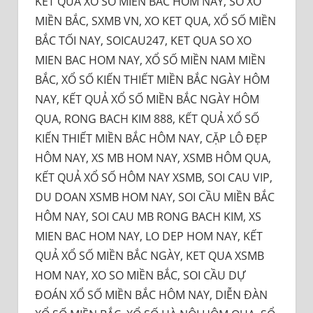
KẾT QUẢ XỔ SỐ MIỀN BẮC HÔM NAY, SO XO
MIỀN BẮC, SXMB VN, XO KET QUA, XỔ SỐ MIỀN
BẮC TỐI NAY, SOICAU247, KET QUA SO XO
MIEN BAC HOM NAY, XỔ SỐ MIỀN NAM MIỀN
BẮC, XỔ SỐ KIẾN THIẾT MIỀN BẮC NGÀY HÔM
NAY, KẾT QUẢ XỔ SỐ MIỀN BẮC NGÀY HÔM
QUA, RONG BACH KIM 888, KẾT QUẢ XỔ SỐ
KIẾN THIẾT MIỀN BẮC HÔM NAY, CẶP LÔ ĐẸP
HÔM NAY, XS MB HOM NAY, XSMB HÔM QUA,
KẾT QUẢ XỔ SỐ HÔM NAY XSMB, SOI CAU VIP,
DU DOAN XSMB HOM NAY, SOI CẦU MIỀN BẮC
HÔM NAY, SOI CAU MB RONG BACH KIM, XS
MIEN BAC HOM NAY, LO DEP HOM NAY, KẾT
QUẢ XỔ SỐ MIỀN BẮC NGÀY, KET QUA XSMB
HOM NAY, XO SO MIỀN BẮC, SOI CẦU DỰ
ĐOÁN XỔ SỐ MIỀN BẮC HÔM NAY, DIỄN ĐÀN