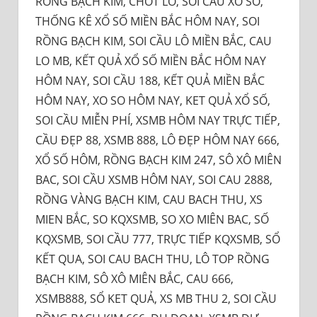
RỒNG BẠCH KIM, CHOT LO, SOI CẦU XỔ SỐ,
THỐNG KÊ XỔ SỐ MIỀN BẮC HÔM NAY, SOI
RỒNG BẠCH KIM, SOI CẦU LÔ MIỀN BẮC, CAU
LO MB, KẾT QUẢ XỔ SỐ MIỀN BẮC HÔM NAY
HÔM NAY, SOI CẦU 188, KẾT QUẢ MIỀN BẮC
HÔM NAY, XO SO HÔM NAY, KET QUẢ XỔ SỐ,
SOI CẦU MIỄN PHÍ, XSMB HÔM NAY TRỰC TIẾP,
CẦU ĐẸP 88, XSMB 888, LÔ ĐẸP HÔM NAY 666,
XỔ SỐ HÔM, RỒNG BẠCH KIM 247, SÔ XÔ MIÊN
BAC, SOI CẦU XSMB HÔM NAY, SOI CAU 2888,
RỒNG VÀNG BẠCH KIM, CAU BACH THU, XS
MIEN BẮC, SO KQXSMB, SO XO MIÊN BAC, SỐ
KQXSMB, SOI CẦU 777, TRỰC TIẾP KQXSMB, SỔ
KẾT QUA, SOI CAU BACH THU, LÔ TOP RỒNG
BẠCH KIM, SÔ XÔ MIÊN BẮC, CAU 666,
XSMB888, SỔ KET QUẢ, XS MB THU 2, SOI CẦU