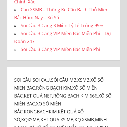
Chính Xác
Cau XSMB – Thống Kê Cầu Bạch Thủ Miền
Bắc Hôm Nay – Xổ Số
Soi Cầu 3 Càng 3 Miền Tỷ Lệ Trúng 99%
Soi Cầu 3 Càng VIP Miền Bắc Miễn Phí – Dự
Đoán 247
Soi Cầu 3 Càng VIP Miền Bắc Miễn Phí
SOI CẦU,SOI CAU,SÔI CẦU MB,XSMB,XỔ SỐ
MIEN BAC,RỒNG BẠCH KIM,XỔ SỐ MIÊN
BẮC,KET QUẢ NET,RỒNG BẠCH KIM 666,XỔ SỐ
MIỀN BAC,XO SỐ MIỀN
BẮC,RONGBẠCHKIM,KẾT QUẢ XỔ
SỐ,KQXSMB,KET QUA XS MB,KQ XSMB,MINH