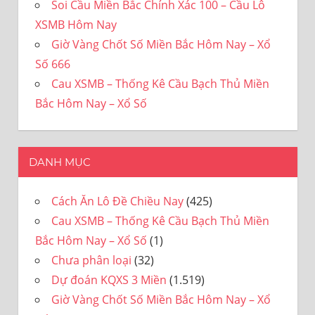
Soi Cầu Miền Bắc Chính Xác 100 – Cầu Lô
XSMB Hôm Nay
Giờ Vàng Chốt Số Miền Bắc Hôm Nay – Xổ
Số 666
Cau XSMB – Thống Kê Cầu Bạch Thủ Miền
Bắc Hôm Nay – Xổ Số
DANH MỤC
Cách Ăn Lô Đề Chiều Nay
(425)
Cau XSMB – Thống Kê Cầu Bạch Thủ Miền
Bắc Hôm Nay – Xổ Số
(1)
Chưa phân loại
(32)
Dự đoán KQXS 3 Miền
(1.519)
Giờ Vàng Chốt Số Miền Bắc Hôm Nay – Xổ