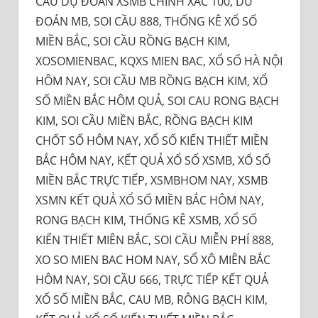
CẦU DỰ ĐOÁN XSMB CHÍNH XÁC 100, DU
ĐOÁN MB, SOI CẦU 888, THỐNG KÊ XỔ SỐ
MIỀN BẮC, SOI CẦU RỒNG BẠCH KIM,
XOSOMIENBAC, KQXS MIEN BAC, XỔ SỐ HÀ NỘI
HÔM NAY, SOI CẦU MB RỒNG BẠCH KIM, XỔ
SỐ MIỀN BẮC HÔM QUẢ, SOI CAU RONG BẠCH
KIM, SOI CẦU MIỀN BẮC, RỒNG BẠCH KIM
CHỐT SỐ HÔM NAY, XỔ SỐ KIẾN THIẾT MIỀN
BẮC HÔM NAY, KẾT QUẢ XỔ SỐ XSMB, XỔ SỐ
MIỀN BẮC TRỰC TIẾP, XSMBHOM NAY, XSMB
XSMN KẾT QUẢ XỔ SỐ MIỀN BẮC HÔM NAY,
RONG BẠCH KIM, THỐNG KÊ XSMB, XỔ SỐ
KIẾN THIẾT MIÊN BẮC, SOI CẦU MIỄN PHÍ 888,
XO SO MIEN BAC HOM NAY, SỔ XÔ MIÊN BẮC
HÔM NAY, SOI CẦU 666, TRỰC TIẾP KẾT QUẢ
XỔ SỐ MIỀN BẮC, CAU MB, RÔNG BẠCH KIM,