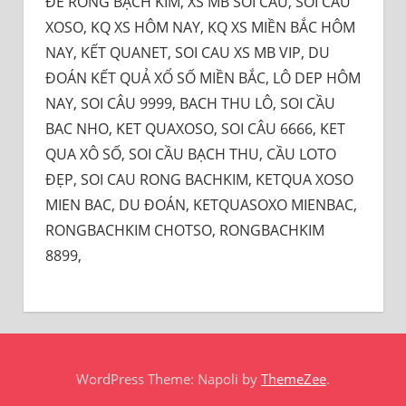
ĐỀ RỒNG BẠCH KIM, XS MB SOI CAU, SOI CAU
XOSO, KQ XS HÔM NAY, KQ XS MIỀN BẮC HÔM
NAY, KẾT QUANET, SOI CAU XS MB VIP, DU
ĐOÁN KẾT QUẢ XỔ SỐ MIỀN BẮC, LÔ DEP HÔM
NAY, SOI CÂU 9999, BACH THU LÔ, SOI CẦU
BAC NHO, KET QUAXOSO, SOI CÂU 6666, KET
QUA XÔ SỐ, SOI CẦU BẠCH THU, CẦU LOTO
ĐẸP, SOI CAU RONG BACHKIM, KETQUA XOSO
MIEN BAC, DU ĐOÁN, KETQUASOXO MIENBAC,
RONGBACHKIM CHOTSO, RONGBACHKIM
8899,
WordPress Theme: Napoli by
ThemeZee
.