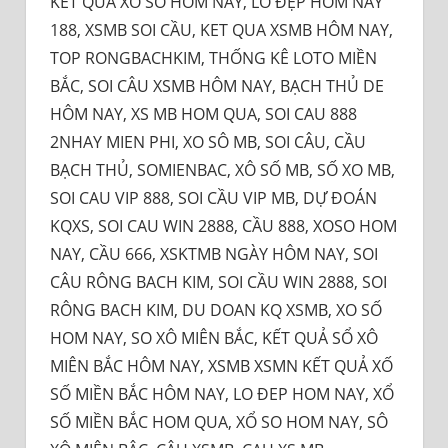
KẾT QUA XO SO HOM NAY, LÔ ĐẸP HÔM NAY
188, XSMB SOI CẦU, KET QUA XSMB HÔM NAY,
TOP RONGBACHKIM, THỐNG KÊ LOTO MIỀN
BẮC, SOI CÂU XSMB HÔM NAY, BẠCH THỦ DE
HÔM NAY, XS MB HOM QUA, SOI CAU 888
2NHAY MIEN PHI, XO SÔ MB, SOI CÂU, CẦU
BẠCH THỦ, SOMIENBAC, XÔ SỐ MB, SỐ XO MB,
SOI CAU VIP 888, SOI CẦU VIP MB, DỰ ĐOÁN
KQXS, SOI CAU WIN 2888, CẦU 888, XOSO HOM
NAY, CẦU 666, XSKTMB NGÀY HÔM NAY, SOI
CÂU RÔNG BACH KIM, SOI CẦU WIN 2888, SOI
RÔNG BACH KIM, DU DOAN KQ XSMB, XO SỐ
HOM NAY, SO XÔ MIÊN BẮC, KẾT QUẢ SỔ XÔ
MIÊN BẮC HÔM NAY, XSMB XSMN KẾT QUẢ XỐ
SỐ MIỀN BẮC HÔM NAY, LO ĐEP HOM NAY, XỔ
SỐ MIỀN BẮC HOM QUA, XỔ SO HOM NAY, SÔ