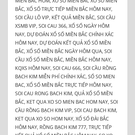
MIỀN BẮC HÔM, XỔ SỐ MIỀN BẮC XỔ SỐ MIỀN
BẮC, XỔ SỐ TRỰC TIẾP MIỀN BẮC HÔM NAY,
SOI CẦU LÔ VIP, KẾT QUẢ MIỀN BẮC, SOI CẦU
XSMB VIP, SOI CAU 366, XỔ SỐ NGÀY HÔM
NAY, DỰ ĐOÁN XỔ SỐ MIỀN BẮC CHÍNH XÁC
HÔM NAY, DỰ ĐOÁN KẾT QUẢ XỔ SỐ MIỀN
BẮC, XỔ SỐ MIỀN BẮC NGÀY HÔM QUA, SOI
CẦU XỔ SỐ MIỀN BẮC, MIỀN BẮC HÔM NAY,
KQXS HÔM NAY, SOI CAU 666, SOI CẦU RỒNG
BẠCH KIM MIỄN PHÍ CHÍNH XÁC, SỐ SO MIEN
BAC, XỔ SỐ MIỀN BẮC TRỰC TIẾP HÔM NAY,
SOI CAU RONG BACH KIM, QUẢ XỔ SỐ MIỀN
BẮC, KET QUA XO SO MIEN BAC HOM NAY, SOI
CẦU RỒNG BẠCH KIM VIP, SOI CAU BACH KIM,
KET QUA XO SO HOM NAY, XỔ SỐ ĐÀI BẮC
HÔM NAY, RỒNG BẠCH KIM 777, TRỰC TIẾP