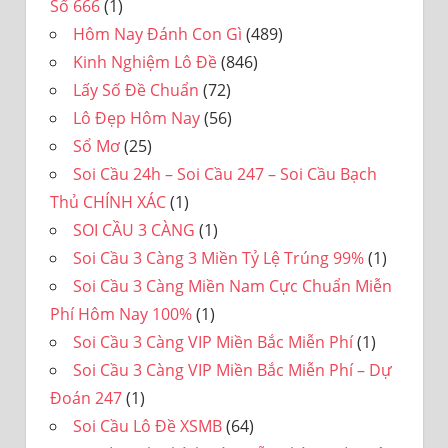
Số 666
(1)
Hôm Nay Đánh Con Gì
(489)
Kinh Nghiệm Lô Đề
(846)
Lấy Số Đề Chuẩn
(72)
Lô Đẹp Hôm Nay
(56)
Sổ Mơ
(25)
Soi Cầu 24h – Soi Cầu 247 – Soi Cầu Bạch
Thủ CHÍNH XÁC
(1)
SOI CẦU 3 CÀNG
(1)
Soi Cầu 3 Càng 3 Miền Tỷ Lệ Trúng 99%
(1)
Soi Cầu 3 Càng Miền Nam Cực Chuẩn Miễn
Phí Hôm Nay 100%
(1)
Soi Cầu 3 Càng VIP Miền Bắc Miễn Phí
(1)
Soi Cầu 3 Càng VIP Miền Bắc Miễn Phí – Dự
Đoán 247
(1)
Soi Cầu Lô Đề XSMB
(64)