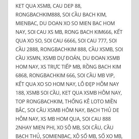
KET QUA XSMB, CAU DEP 88,
RONGBACHKIM888, SOI CẦU BACH KIM,
MIENBAC, DU DOAN XO SO MIEN BAC HOM
NAY, SOI CAU XS MB, RONG BACH KIM666, KẾT
QUA XO SO, SOI CAU 6666, SOI CAU 777, SOI
CẦU 2888, RONGBACHKIM 888, CẦU XSMB, SOI
CẦU XSMN, XSMB DỰ ĐOÁN, DU ĐOAN XSMB
HOM NAY, XS TRỰC TIẾP MB, RỒNG BẠCH KIM
6868, RONGBACHKIM 666, SOI CẦU MB VIP,
KẾT QUA XO SO HOM NAY, LÔ ĐẸP HÔM NAY
188, XSMB SOI CẦU, KET QUA XSMB HÔM NAY,
TOP RONGBACHKIM, THỐNG KÊ LOTO MIỀN
BẮC, SOI CÂU XSMB HÔM NAY, BẠCH THỦ DE
HÔM NAY, XS MB HOM QUA, SOI CAU 888
2NHAY MIEN PHI, XO SÔ MB, SOI CÂU, CẦU
BẠCH THỦ, SOMIENBAC, XÔ SỐ MB, SỐ XO MB,