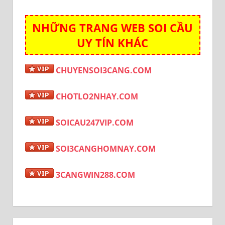
NHỮNG TRANG WEB SOI CẦU
UY TÍN KHÁC
CHUYENSOI3CANG.COM
CHOTLO2NHAY.COM
SOICAU247VIP.COM
SOI3CANGHOMNAY.COM
3CANGWIN288.COM