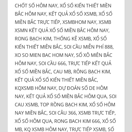
CHỐT SỐ HÔM NAY, XỔ SỐ KIẾN THIẾT MIỀN
BẮC HÔM NAY, KẾT QUẢ XỔ SỐ XSMB, XỔ SỐ
MIỀN BẮC TRỰC TIẾP, XSMBHOM NAY, XSMB
XSMN KẾT QUẢ XỔ SỐ MIỀN BẮC HÔM NAY,
RONG BẠCH KIM, THỐNG KÊ XSMB, XỔ SỐ
KIẾN THIẾT MIÊN BẮC, SOI CẦU MIỄN PHÍ 888,
XO SO MIEN BAC HOM NAY, SỔ XÔ MIÊN BẮC
HÔM NAY, SOI CẦU 666, TRỰC TIẾP KẾT QUẢ
XỔ SỐ MIỀN BẮC, CAU MB, RÔNG BẠCH KIM,
KẾT QUẢ XỔ SỐ KIẾN THIẾT MIỀN BẮC,
KQXSMB HÔM NAY, DỰ ĐOÁN SỐ DE HÔM
NAY, KẾT QUẢ XỔ SỐ MIỀN BẮC HÔM QUA, SOI
CAU XSMB, TOP RỒNG BẠCH KIM, XỔ SỐ HÔM
NAY MIỀN BẮC, SOI CÂU 366, XSMB TRỰC TIẾP,
XỔ SỐ HÔM QUA, RONG BACH KIM 666, XỔ SỐ
MB, KQ XSMB HÔM NAY, TRỰC TIẾP XSMB, SỐ