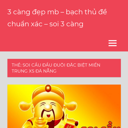
Skip
3 càng đẹp mb – bạch thủ đề
to
content
chuẩn xác – soi 3 càng
Chúng
tôi
tự
MENU
hào
là
sự
THẺ:
SOI CẦU ĐẦU ĐUÔI ĐẶC BIỆT MIỀN
lựa
TRUNG XS ĐÀ NẴNG
chọn
hàng
đầu
của
hàng
ngàn
khách
hàng
trên