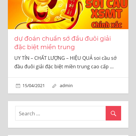
cả
nước.
dự đoán chuẩn sớ đầu đuôi giải
đặc biệt miền trung
UY TÍN – CHẤT LƯỢNG – HIỆU QUẢ soi cầu sớ
đầu đuôi giải đặc biệt miền trung cao cấp
…
15/04/2021
admin