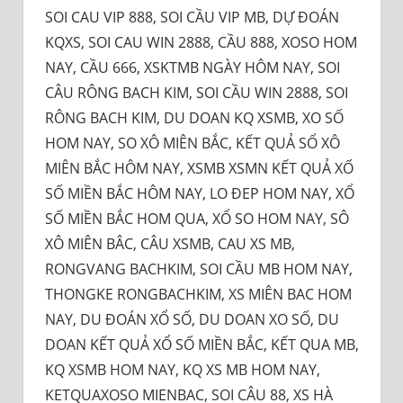
SOI CAU VIP 888, SOI CẦU VIP MB, DỰ ĐOÁN
KQXS, SOI CAU WIN 2888, CẦU 888, XOSO HOM
NAY, CẦU 666, XSKTMB NGÀY HÔM NAY, SOI
CÂU RÔNG BACH KIM, SOI CẦU WIN 2888, SOI
RÔNG BACH KIM, DU DOAN KQ XSMB, XO SỐ
HOM NAY, SO XÔ MIÊN BẮC, KẾT QUẢ SỔ XÔ
MIÊN BẮC HÔM NAY, XSMB XSMN KẾT QUẢ XỐ
SỐ MIỀN BẮC HÔM NAY, LO ĐEP HOM NAY, XỔ
SỐ MIỀN BẮC HOM QUA, XỔ SO HOM NAY, SÔ
XÔ MIÊN BÂC, CÂU XSMB, CAU XS MB,
RONGVANG BACHKIM, SOI CẦU MB HOM NAY,
THONGKE RONGBACHKIM, XS MIÊN BAC HOM
NAY, DU ĐOÁN XỔ SỐ, DU DOAN XO SỐ, DU
DOAN KẾT QUẢ XỔ SỐ MIỀN BẮC, KẾT QUA MB,
KQ XSMB HOM NAY, KQ XS MB HOM NAY,
KETQUAXOSO MIENBAC, SOI CÂU 88, XS HÀ