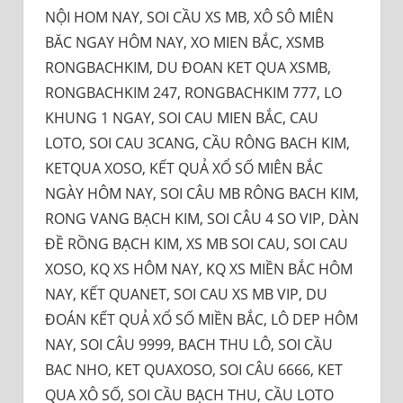
NỘI HOM NAY, SOI CẦU XS MB, XÔ SÔ MIÊN
BĂC NGAY HÔM NAY, XO MIEN BẮC, XSMB
RONGBACHKIM, DU ĐOAN KET QUA XSMB,
RONGBACHKIM 247, RONGBACHKIM 777, LO
KHUNG 1 NGAY, SOI CAU MIEN BẮC, CAU
LOTO, SOI CAU 3CANG, CẦU RÔNG BACH KIM,
KETQUA XOSO, KẾT QUẢ XỔ SỐ MIÊN BẮC
NGÀY HÔM NAY, SOI CÂU MB RÔNG BACH KIM,
RONG VANG BẠCH KIM, SOI CÂU 4 SO VIP, DÀN
ĐỀ RỒNG BẠCH KIM, XS MB SOI CAU, SOI CAU
XOSO, KQ XS HÔM NAY, KQ XS MIỀN BẮC HÔM
NAY, KẾT QUANET, SOI CAU XS MB VIP, DU
ĐOÁN KẾT QUẢ XỔ SỐ MIỀN BẮC, LÔ DEP HÔM
NAY, SOI CÂU 9999, BACH THU LÔ, SOI CẦU
BAC NHO, KET QUAXOSO, SOI CÂU 6666, KET
QUA XÔ SỐ, SOI CẦU BẠCH THU, CẦU LOTO