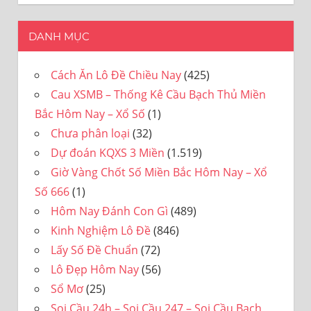
DANH MỤC
Cách Ăn Lô Đề Chiều Nay
(425)
Cau XSMB – Thống Kê Cầu Bạch Thủ Miền
Bắc Hôm Nay – Xổ Số
(1)
Chưa phân loại
(32)
Dự đoán KQXS 3 Miền
(1.519)
Giờ Vàng Chốt Số Miền Bắc Hôm Nay – Xổ
Số 666
(1)
Hôm Nay Đánh Con Gì
(489)
Kinh Nghiệm Lô Đề
(846)
Lấy Số Đề Chuẩn
(72)
Lô Đẹp Hôm Nay
(56)
Sổ Mơ
(25)
Soi Cầu 24h – Soi Cầu 247 – Soi Cầu Bạch