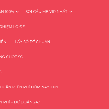
ẨN 100%
SOI CẦU MB VÍP NHẤT
GHIỆM LÔ ĐỀ
IỀN
LẤY SỐ ĐỀ CHUẨN
ANG CHOT SO
G
CHUẨN MIỄN PHÍ HÔM NAY 100%
N PHÍ – DỰ ĐOÁN 247