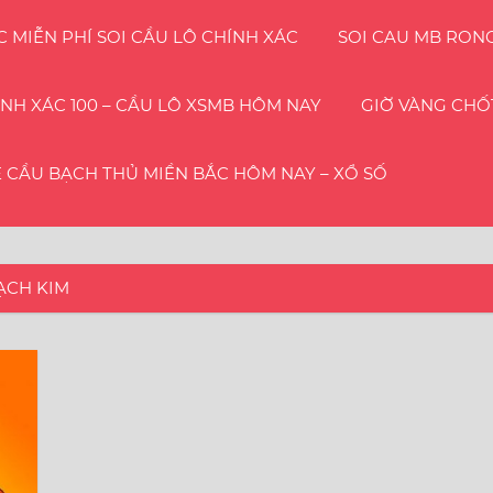
C MIỄN PHÍ SOI CẦU LÔ CHÍNH XÁC
SOI CAU MB RON
ÍNH XÁC 100 – CẦU LÔ XSMB HÔM NAY
GIỜ VÀNG CHỐT
 CẦU BẠCH THỦ MIỀN BẮC HÔM NAY – XỔ SỐ
ẠCH KIM