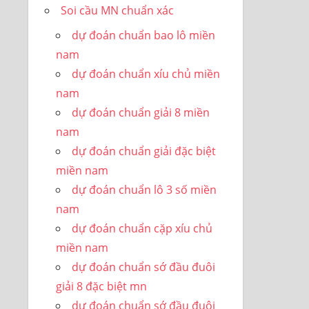
Soi cầu MN chuẩn xác
dự đoán chuẩn bao lô miền
nam
dự đoán chuẩn xíu chủ miền
nam
dự đoán chuẩn giải 8 miền
nam
dự đoán chuẩn giải đặc biệt
miền nam
dự đoán chuẩn lô 3 số miền
nam
dự đoán chuẩn cặp xíu chủ
miền nam
dự đoán chuẩn sớ đầu đuôi
giải 8 đặc biệt mn
dự đoán chuẩn sớ đầu đuôi