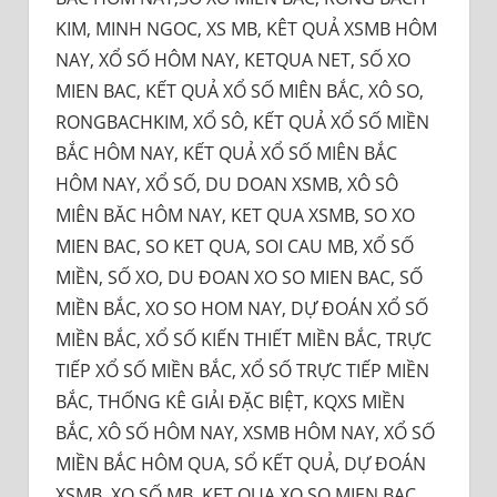
KIM, MINH NGOC, XS MB, KÊT QUẢ XSMB HÔM
NAY, XỔ SỐ HÔM NAY, KETQUA NET, SỐ XO
MIEN BAC, KẾT QUẢ XỔ SỐ MIÊN BẮC, XÔ SO,
RONGBACHKIM, XỔ SÔ, KẾT QUẢ XỔ SỐ MIỀN
BẮC HÔM NAY, KẾT QUẢ XỔ SỐ MIÊN BẮC
HÔM NAY, XỔ SỐ, DU DOAN XSMB, XÔ SÔ
MIÊN BĂC HÔM NAY, KET QUA XSMB, SO XO
MIEN BAC, SO KET QUA, SOI CAU MB, XỔ SỐ
MIỀN, SỐ XO, DU ĐOAN XO SO MIEN BAC, SỐ
MIỀN BẮC, XO SO HOM NAY, DỰ ĐOÁN XỔ SỐ
MIỀN BẮC, XỔ SỐ KIẾN THIẾT MIỀN BẮC, TRỰC
TIẾP XỔ SỐ MIỀN BẮC, XỔ SỐ TRỰC TIẾP MIỀN
BẮC, THỐNG KÊ GIẢI ĐẶC BIỆT, KQXS MIỀN
BẮC, XÔ SỐ HÔM NAY, XSMB HÔM NAY, XỔ SỐ
MIỀN BẮC HÔM QUA, SỔ KẾT QUẢ, DỰ ĐOÁN
XSMB, XO SỐ MB, KET QUA XO SO MIEN BAC,