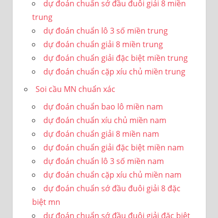
dự đoán chuẩn sớ đầu đuôi giải 8 miền
trung
dự đoán chuẩn lô 3 số miền trung
dự đoán chuẩn giải 8 miền trung
dự đoán chuẩn giải đặc biệt miền trung
dự đoán chuẩn cặp xíu chủ miền trung
Soi cầu MN chuẩn xác
dự đoán chuẩn bao lô miền nam
dự đoán chuẩn xíu chủ miền nam
dự đoán chuẩn giải 8 miền nam
dự đoán chuẩn giải đặc biệt miền nam
dự đoán chuẩn lô 3 số miền nam
dự đoán chuẩn cặp xíu chủ miền nam
dự đoán chuẩn sớ đầu đuôi giải 8 đặc
biệt mn
dự đoán chuẩn sớ đầu đuôi giải đặc biệt