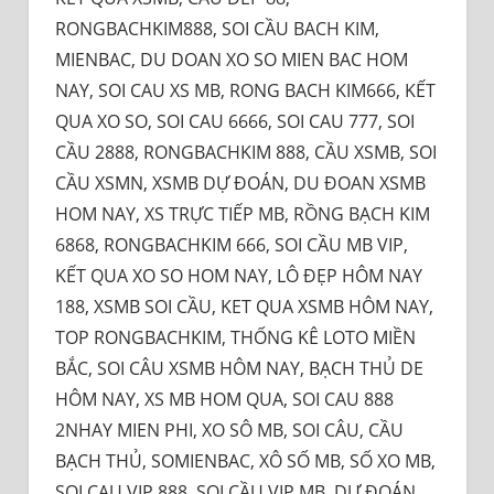
RONGBACHKIM888, SOI CẦU BACH KIM,
MIENBAC, DU DOAN XO SO MIEN BAC HOM
NAY, SOI CAU XS MB, RONG BACH KIM666, KẾT
QUA XO SO, SOI CAU 6666, SOI CAU 777, SOI
CẦU 2888, RONGBACHKIM 888, CẦU XSMB, SOI
CẦU XSMN, XSMB DỰ ĐOÁN, DU ĐOAN XSMB
HOM NAY, XS TRỰC TIẾP MB, RỒNG BẠCH KIM
6868, RONGBACHKIM 666, SOI CẦU MB VIP,
KẾT QUA XO SO HOM NAY, LÔ ĐẸP HÔM NAY
188, XSMB SOI CẦU, KET QUA XSMB HÔM NAY,
TOP RONGBACHKIM, THỐNG KÊ LOTO MIỀN
BẮC, SOI CÂU XSMB HÔM NAY, BẠCH THỦ DE
HÔM NAY, XS MB HOM QUA, SOI CAU 888
2NHAY MIEN PHI, XO SÔ MB, SOI CÂU, CẦU
BẠCH THỦ, SOMIENBAC, XÔ SỐ MB, SỐ XO MB,
SOI CAU VIP 888, SOI CẦU VIP MB, DỰ ĐOÁN