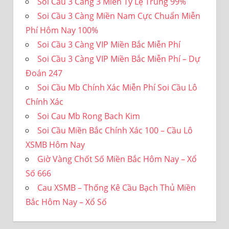
Soi Cầu 3 Càng 3 Miền Tỷ Lệ Trúng 99%
Soi Cầu 3 Càng Miền Nam Cực Chuẩn Miễn
Phí Hôm Nay 100%
Soi Cầu 3 Càng VIP Miền Bắc Miễn Phí
Soi Cầu 3 Càng VIP Miền Bắc Miễn Phí – Dự
Đoán 247
Soi Cầu Mb Chính Xác Miễn Phí Soi Cầu Lô
Chính Xác
Soi Cau Mb Rong Bach Kim
Soi Cầu Miền Bắc Chính Xác 100 – Cầu Lô
XSMB Hôm Nay
Giờ Vàng Chốt Số Miền Bắc Hôm Nay – Xổ
Số 666
Cau XSMB – Thống Kê Cầu Bạch Thủ Miền
Bắc Hôm Nay – Xổ Số