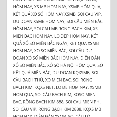
HÔM NAY, XS MB HOM NAY, XSMB HÔM QUA,
KẾT QUẢ XỔ SỐ HÔM NAY XSMB, SOI CAU VIP,
DU DOAN XSMB HOM NAY, SOI CẦU MIỀN BẮC
HÔM NAY, SOI CAU MB RONG BACH KIM, XS
MIEN BAC HOM NAY, LO DEP HOM NAY, KẾT
QUẢ XỔ SỐ MIỀN BẮC NGÀY, KET QUA XSMB
HOM NAY, XO SO MIỀN BẮC, SOI CẦU DỰ
ĐOÁN XỔ SỐ MIỀN BẮC HÔM NAY, DIỄN ĐÀN
XỔ SỐ MIỀN BẮC, XỔ SỐ HÀ NỘI HÔM QUA, SỔ
KẾT QUẢ MIỀN BẮC, DU DOAN KQXSMB, SOI
CẦU BẠCH THỦ, XO MIEN BAC, SOI RONG
BACH KIM, KQXS NET, LÔ ĐỀ HÔM NAY, XSMB
HOM QUA, SOI CẦU BẠCH KIM, XOSO MIEN
BAC, RỒNG BẠCH KIM 888, SOI CAU MIEN PHI,
SOI CẦU VIP, RỒNG BẠCH KIM 2888, KQXS MB
HOM NAY, DIỄN ĐÀN XSMB, SOI CẦU LÔ,