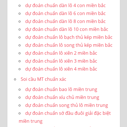
dự đoán chuẩn dàn lô 4 con miền bắc
dự đoán chuẩn dàn lô 6 con miền bắc
dự đoán chuẩn dàn lô 8 con miền bắc
dự đoán chuẩn dàn lô 10 con miền bắc
dự đoán chuẩn lô bạch thủ kép miền bắc
dự đoán chuẩn lô song thủ kép miền bắc
dự đoán chuẩn lô xiên 2 miền bắc
dự đoán chuẩn lô xiên 3 miền bắc
dự đoán chuẩn lô xiên 4 miền bắc
Soi cầu MT chuẩn xác
dự đoán chuẩn bao lô miền trung
dự đoán chuẩn xíu chủ miền trung
dự đoán chuẩn song thủ lô miền trung
dự đoán chuẩn sớ đầu đuôi giải đặc biệt
miền trung