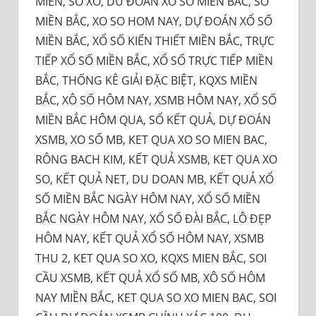
MIỀN, SỐ XO, DU ĐOAN XO SO MIEN BAC, SỐ
MIỀN BẮC, XO SO HOM NAY, DỰ ĐOÁN XỔ SỐ
MIỀN BẮC, XỔ SỐ KIẾN THIẾT MIỀN BẮC, TRỰC
TIẾP XỔ SỐ MIỀN BẮC, XỔ SỐ TRỰC TIẾP MIỀN
BẮC, THỐNG KÊ GIẢI ĐẶC BIỆT, KQXS MIỀN
BẮC, XÔ SỐ HÔM NAY, XSMB HÔM NAY, XỔ SỐ
MIỀN BẮC HÔM QUA, SỔ KẾT QUẢ, DỰ ĐOÁN
XSMB, XO SỐ MB, KET QUA XO SO MIEN BAC,
RÔNG BACH KIM, KẾT QUẢ XSMB, KET QUA XO
SO, KẾT QUẢ NET, DU DOAN MB, KẾT QUẢ XỔ
SỐ MIỀN BẮC NGÀY HÔM NAY, XỔ SỐ MIỀN
BẮC NGÀY HÔM NAY, XỔ SỐ ĐÀI BẮC, LÔ ĐẸP
HÔM NAY, KẾT QUẢ XỔ SỐ HÔM NAY, XSMB
THU 2, KET QUA SO XO, KQXS MIEN BẮC, SOI
CẦU XSMB, KẾT QUẢ XỔ SỐ MB, XÔ SỐ HÔM
NAY MIỀN BẮC, KET QUA SO XO MIEN BAC, SOI