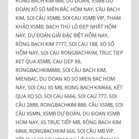
RỒNG BẠCH KIM 666, DU DOAN, XSMB DỰ
ĐOÁN XỔ SỐ MIỀN BẮC HÔM NAY, CẦU BẠCH
KIM, SOI CÂU XSMB, SOI CAU XSMB VIP, THAM
KHẢO XSMB, BẠCH THỦ LÔ ĐẸP NHẤT HÔM
NAY, DỰ ĐOÁN GIẢI ĐẶC BIỆT HÔM NAY,
RỒNG BẠCH KIM 7777, SOI CAU 188, XO SỐ
HÔM NAY, SOI CAU RONGBACHKIM, TRUC TIEP
KET QUA XSMB, CAU DEP 88,
RONGBACHKIM888, SOI CẦU BACH KIM,
MIENBAC, DU DOAN XO SO MIEN BAC HOM
NAY, SOI CAU XS MB, RONG BACH KIM666, KẾT
QUA XO SO, SOI CAU 6666, SOI CAU 777, SOI
CẦU 2888, RONGBACHKIM 888, CẦU XSMB, SOI
CẦU XSMN, XSMB DỰ ĐOÁN, DU ĐOAN XSMB
HOM NAY, XS TRỰC TIẾP MB, RỒNG BẠCH KIM
6868, RONGBACHKIM 666, SOI CẦU MB VIP,