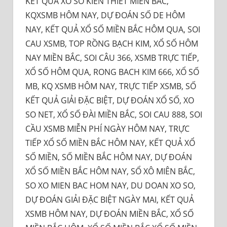
KẾT QUẢ XỔ SỐ KIẾN THIẾT MIỀN BẮC,
KQXSMB HÔM NAY, DỰ ĐOÁN SỐ DE HÔM
NAY, KẾT QUẢ XỔ SỐ MIỀN BẮC HÔM QUA, SOI
CAU XSMB, TOP RỒNG BẠCH KIM, XỔ SỐ HÔM
NAY MIỀN BẮC, SOI CÂU 366, XSMB TRỰC TIẾP,
XỔ SỐ HÔM QUA, RONG BACH KIM 666, XỔ SỐ
MB, KQ XSMB HÔM NAY, TRỰC TIẾP XSMB, SỐ
KẾT QUẢ GIẢI ĐẶC BIỆT, DỰ ĐOÁN XỔ SỐ, XO
SO NET, XỔ SỐ ĐÀI MIỀN BẮC, SOI CAU 888, SOI
CẦU XSMB MIỄN PHÍ NGÀY HÔM NAY, TRỰC
TIẾP XỔ SỐ MIỀN BẮC HÔM NAY, KẾT QUẢ XỔ
SỐ MIỀN, SỐ MIỀN BẮC HÔM NAY, DỰ ĐOÁN
XỔ SỐ MIỀN BẮC HÔM NAY, SỔ XÔ MIÊN BẮC,
SO XO MIEN BAC HOM NAY, DU DOAN XO SO,
DỰ ĐOÁN GIẢI ĐẶC BIỆT NGÀY MAI, KẾT QUẢ
XSMB HÔM NAY, DỰ ĐOÁN MIỀN BẮC, XỔ SỐ