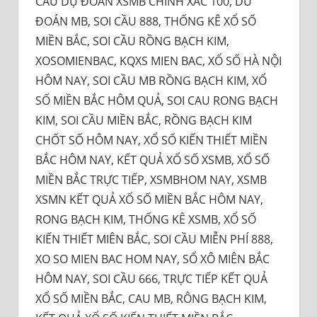
CẦU DỰ ĐOÁN XSMB CHÍNH XÁC 100, DU
ĐOÁN MB, SOI CẦU 888, THỐNG KÊ XỔ SỐ
MIỀN BẮC, SOI CẦU RỒNG BẠCH KIM,
XOSOMIENBAC, KQXS MIEN BAC, XỔ SỐ HÀ NỘI
HÔM NAY, SOI CẦU MB RỒNG BẠCH KIM, XỔ
SỐ MIỀN BẮC HÔM QUẢ, SOI CAU RONG BẠCH
KIM, SOI CẦU MIỀN BẮC, RỒNG BẠCH KIM
CHỐT SỐ HÔM NAY, XỔ SỐ KIẾN THIẾT MIỀN
BẮC HÔM NAY, KẾT QUẢ XỔ SỐ XSMB, XỔ SỐ
MIỀN BẮC TRỰC TIẾP, XSMBHOM NAY, XSMB
XSMN KẾT QUẢ XỔ SỐ MIỀN BẮC HÔM NAY,
RONG BẠCH KIM, THỐNG KÊ XSMB, XỔ SỐ
KIẾN THIẾT MIÊN BẮC, SOI CẦU MIỄN PHÍ 888,
XO SO MIEN BAC HOM NAY, SỔ XÔ MIÊN BẮC
HÔM NAY, SOI CẦU 666, TRỰC TIẾP KẾT QUẢ
XỔ SỐ MIỀN BẮC, CAU MB, RÔNG BẠCH KIM,