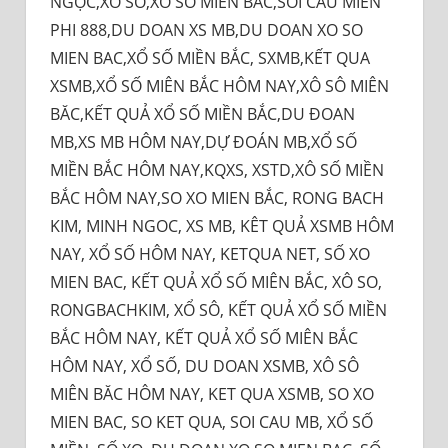
NGỌC,XÔ SỐ,XỔ SO MIỀN BẮC,SOI CAU MIEN
PHI 888,DU DOAN XS MB,DU DOAN XO SO
MIEN BAC,XỔ SỐ MIỀN BẮC, SXMB,KẾT QUA
XSMB,XỔ SỐ MIÊN BẮC HÔM NAY,XÔ SÔ MIÊN
BĂC,KẾT QUẢ XỔ SỐ MIỀN BẮC,DU ĐOAN
MB,XS MB HÔM NAY,DỰ ĐOÁN MB,XỔ SỐ
MIỀN BẮC HÔM NAY,KQXS, XSTD,XÔ SỐ MIỀN
BẮC HÔM NAY,SO XO MIEN BẮC, RONG BACH
KIM, MINH NGOC, XS MB, KÊT QUẢ XSMB HÔM
NAY, XỔ SỐ HÔM NAY, KETQUA NET, SỐ XO
MIEN BAC, KẾT QUẢ XỔ SỐ MIÊN BẮC, XÔ SO,
RONGBACHKIM, XỔ SÔ, KẾT QUẢ XỔ SỐ MIỀN
BẮC HÔM NAY, KẾT QUẢ XỔ SỐ MIÊN BẮC
HÔM NAY, XỔ SỐ, DU DOAN XSMB, XÔ SÔ
MIÊN BĂC HÔM NAY, KET QUA XSMB, SO XO
MIEN BAC, SO KET QUA, SOI CAU MB, XỔ SỐ