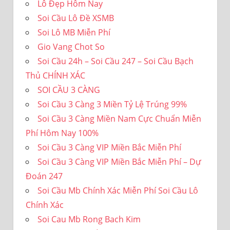
Lô Đẹp Hôm Nay
Soi Cầu Lô Đề XSMB
Soi Lô MB Miễn Phí
Gio Vang Chot So
Soi Cầu 24h – Soi Cầu 247 – Soi Cầu Bạch
Thủ CHÍNH XÁC
SOI CẦU 3 CÀNG
Soi Cầu 3 Càng 3 Miền Tỷ Lệ Trúng 99%
Soi Cầu 3 Càng Miền Nam Cực Chuẩn Miễn
Phí Hôm Nay 100%
Soi Cầu 3 Càng VIP Miền Bắc Miễn Phí
Soi Cầu 3 Càng VIP Miền Bắc Miễn Phí – Dự
Đoán 247
Soi Cầu Mb Chính Xác Miễn Phí Soi Cầu Lô
Chính Xác
Soi Cau Mb Rong Bach Kim