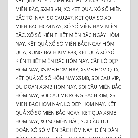
KẾT QUẢ XỔ SỐ MIỀN BẮC HÔM NAY, SO XO
MIỀN BẮC, SXMB VN, XO KET QUA, XỔ SỐ MIỀN
BẮC TỐI NAY, SOICAU247, KET QUA SO XO
MIEN BAC HOM NAY, XỔ SỐ MIỀN NAM MIỀN
BẮC, XỔ SỐ KIẾN THIẾT MIỀN BẮC NGÀY HÔM
NAY, KẾT QUẢ XỔ SỐ MIỀN BẮC NGÀY HÔM
QUA, RONG BACH KIM 888, KẾT QUẢ XỔ SỐ
KIẾN THIẾT MIỀN BẮC HÔM NAY, CẶP LÔ ĐẸP
HÔM NAY, XS MB HOM NAY, XSMB HÔM QUA,
KẾT QUẢ XỔ SỐ HÔM NAY XSMB, SOI CAU VIP,
DU DOAN XSMB HOM NAY, SOI CẦU MIỀN BẮC
HÔM NAY, SOI CAU MB RONG BACH KIM, XS
MIEN BAC HOM NAY, LO DEP HOM NAY, KẾT
QUẢ XỔ SỐ MIỀN BẮC NGÀY, KET QUA XSMB
HOM NAY, XO SO MIỀN BẮC, SOI CẦU DỰ
ĐOÁN XỔ SỐ MIỀN BẮC HÔM NAY, DIỄN ĐÀN