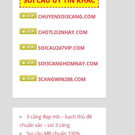
CHUYENSOI3CANG.COM
CHOTLO2NHAY.COM
SOICAU247VIP.COM
SOI3CANGHOMNAY.COM
3CANGWIN288.COM
3 càng đẹp mb – bạch thủ đề
chuẩn xác – soi 3 càng
Soi cầu MB chuẩn 100%