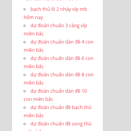
bạch thủ lô 2 nháy víp mb
hôm nay
dự đoán chuẩn 3 càng víp
miền bắc
dự đoán chuẩn dàn đề 4 con
miền bắc
dự đoán chuẩn dàn đề 6 con
miền bắc
dự đoán chuẩn dàn đề 8 con
miền bắc
dự đoán chuẩn dàn đề 10
con miền bắc
dự đoán chuẩn đề bạch thủ
miền bắc
dự đoán chuẩn đề song thủ