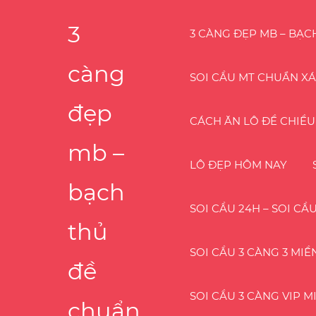
Skip
3
to
3 CÀNG ĐẸP MB – BẠC
content
càng
SOI CẦU MT CHUẨN X
đẹp
CÁCH ĂN LÔ ĐỀ CHIỀU
mb –
LÔ ĐẸP HÔM NAY
bạch
SOI CẦU 24H – SOI CẦ
thủ
SOI CẦU 3 CÀNG 3 MIỀ
đề
SOI CẦU 3 CÀNG VIP M
chuẩn