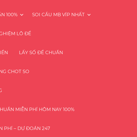
ẨN 100%
SOI CẦU MB VÍP NHẤT
GHIỆM LÔ ĐỀ
IỀN
LẤY SỐ ĐỀ CHUẨN
ANG CHOT SO
G
CHUẨN MIỄN PHÍ HÔM NAY 100%
N PHÍ – DỰ ĐOÁN 247