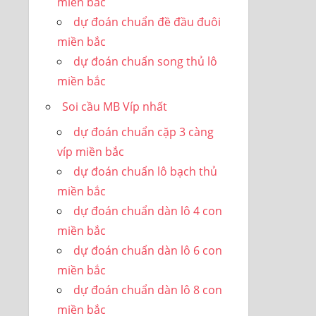
miền bắc
dự đoán chuẩn đề đầu đuôi
miền bắc
dự đoán chuẩn song thủ lô
miền bắc
Soi cầu MB Víp nhất
dự đoán chuẩn cặp 3 càng
víp miền bắc
dự đoán chuẩn lô bạch thủ
miền bắc
dự đoán chuẩn dàn lô 4 con
miền bắc
dự đoán chuẩn dàn lô 6 con
miền bắc
dự đoán chuẩn dàn lô 8 con
miền bắc