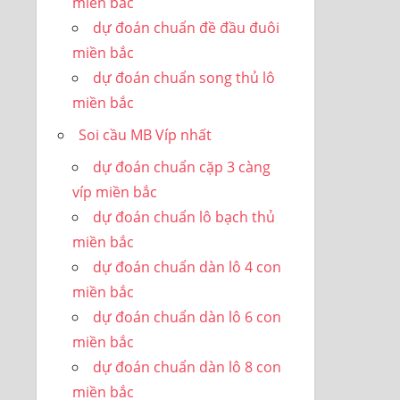
miền bắc
dự đoán chuẩn đề đầu đuôi
miền bắc
dự đoán chuẩn song thủ lô
miền bắc
Soi cầu MB Víp nhất
dự đoán chuẩn cặp 3 càng
víp miền bắc
dự đoán chuẩn lô bạch thủ
miền bắc
dự đoán chuẩn dàn lô 4 con
miền bắc
dự đoán chuẩn dàn lô 6 con
miền bắc
dự đoán chuẩn dàn lô 8 con
miền bắc