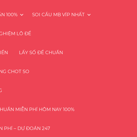
ẨN 100%
SOI CẦU MB VÍP NHẤT
GHIỆM LÔ ĐỀ
IỀN
LẤY SỐ ĐỀ CHUẨN
ANG CHOT SO
G
CHUẨN MIỄN PHÍ HÔM NAY 100%
N PHÍ – DỰ ĐOÁN 247