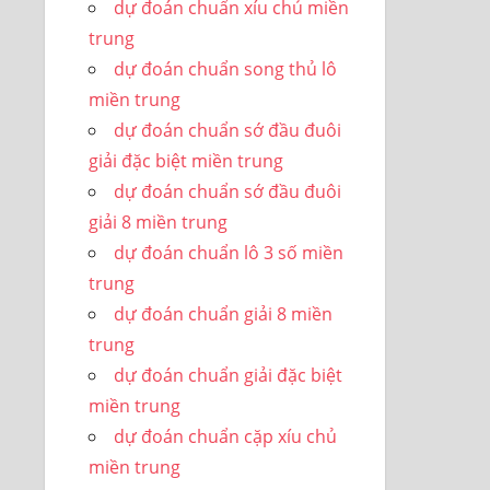
dự đoán chuẩn xíu chủ miền
trung
dự đoán chuẩn song thủ lô
miền trung
dự đoán chuẩn sớ đầu đuôi
giải đặc biệt miền trung
dự đoán chuẩn sớ đầu đuôi
giải 8 miền trung
dự đoán chuẩn lô 3 số miền
trung
dự đoán chuẩn giải 8 miền
trung
dự đoán chuẩn giải đặc biệt
miền trung
dự đoán chuẩn cặp xíu chủ
miền trung