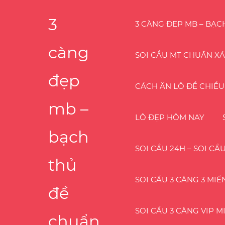
Skip
3
to
3 CÀNG ĐẸP MB – BẠC
content
càng
SOI CẦU MT CHUẨN X
đẹp
CÁCH ĂN LÔ ĐỀ CHIỀU
mb –
LÔ ĐẸP HÔM NAY
bạch
SOI CẦU 24H – SOI CẦ
thủ
SOI CẦU 3 CÀNG 3 MIỀ
đề
SOI CẦU 3 CÀNG VIP M
chuẩn