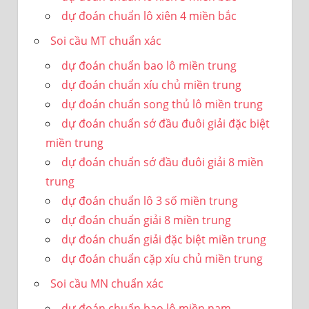
dự đoán chuẩn lô xiên 4 miền bắc
Soi cầu MT chuẩn xác
dự đoán chuẩn bao lô miền trung
dự đoán chuẩn xíu chủ miền trung
dự đoán chuẩn song thủ lô miền trung
dự đoán chuẩn sớ đầu đuôi giải đặc biệt
miền trung
dự đoán chuẩn sớ đầu đuôi giải 8 miền
trung
dự đoán chuẩn lô 3 số miền trung
dự đoán chuẩn giải 8 miền trung
dự đoán chuẩn giải đặc biệt miền trung
dự đoán chuẩn cặp xíu chủ miền trung
Soi cầu MN chuẩn xác
dự đoán chuẩn bao lô miền nam