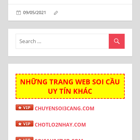
cả
nước.
09/05/2021
NHỮNG TRANG WEB SOI CẦU
UY TÍN KHÁC
CHUYENSOI3CANG.COM
CHOTLO2NHAY.COM