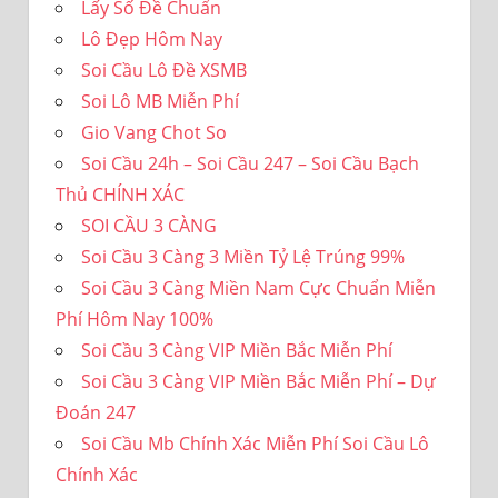
Lấy Số Đề Chuẩn
Lô Đẹp Hôm Nay
Soi Cầu Lô Đề XSMB
Soi Lô MB Miễn Phí
Gio Vang Chot So
Soi Cầu 24h – Soi Cầu 247 – Soi Cầu Bạch
Thủ CHÍNH XÁC
SOI CẦU 3 CÀNG
Soi Cầu 3 Càng 3 Miền Tỷ Lệ Trúng 99%
Soi Cầu 3 Càng Miền Nam Cực Chuẩn Miễn
Phí Hôm Nay 100%
Soi Cầu 3 Càng VIP Miền Bắc Miễn Phí
Soi Cầu 3 Càng VIP Miền Bắc Miễn Phí – Dự
Đoán 247
Soi Cầu Mb Chính Xác Miễn Phí Soi Cầu Lô
Chính Xác