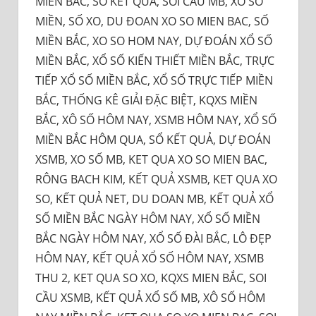
MIEN BAC, SO KET QUA, SOI CAU MB, XỔ SỐ
MIỀN, SỐ XO, DU ĐOAN XO SO MIEN BAC, SỐ
MIỀN BẮC, XO SO HOM NAY, DỰ ĐOÁN XỔ SỐ
MIỀN BẮC, XỔ SỐ KIẾN THIẾT MIỀN BẮC, TRỰC
TIẾP XỔ SỐ MIỀN BẮC, XỔ SỐ TRỰC TIẾP MIỀN
BẮC, THỐNG KÊ GIẢI ĐẶC BIỆT, KQXS MIỀN
BẮC, XÔ SỐ HÔM NAY, XSMB HÔM NAY, XỔ SỐ
MIỀN BẮC HÔM QUA, SỔ KẾT QUẢ, DỰ ĐOÁN
XSMB, XO SỐ MB, KET QUA XO SO MIEN BAC,
RÔNG BACH KIM, KẾT QUẢ XSMB, KET QUA XO
SO, KẾT QUẢ NET, DU DOAN MB, KẾT QUẢ XỔ
SỐ MIỀN BẮC NGÀY HÔM NAY, XỔ SỐ MIỀN
BẮC NGÀY HÔM NAY, XỔ SỐ ĐÀI BẮC, LÔ ĐẸP
HÔM NAY, KẾT QUẢ XỔ SỐ HÔM NAY, XSMB
THU 2, KET QUA SO XO, KQXS MIEN BẮC, SOI
CẦU XSMB, KẾT QUẢ XỔ SỐ MB, XÔ SỐ HÔM