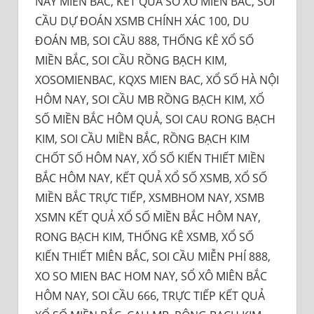
NAY MIỀN BẮC, KET QUA SO XO MIEN BAC, SOI
CẦU DỰ ĐOÁN XSMB CHÍNH XÁC 100, DU
ĐOÁN MB, SOI CẦU 888, THỐNG KÊ XỔ SỐ
MIỀN BẮC, SOI CẦU RỒNG BẠCH KIM,
XOSOMIENBAC, KQXS MIEN BAC, XỔ SỐ HÀ NỘI
HÔM NAY, SOI CẦU MB RỒNG BẠCH KIM, XỔ
SỐ MIỀN BẮC HÔM QUẢ, SOI CAU RONG BẠCH
KIM, SOI CẦU MIỀN BẮC, RỒNG BẠCH KIM
CHỐT SỐ HÔM NAY, XỔ SỐ KIẾN THIẾT MIỀN
BẮC HÔM NAY, KẾT QUẢ XỔ SỐ XSMB, XỔ SỐ
MIỀN BẮC TRỰC TIẾP, XSMBHOM NAY, XSMB
XSMN KẾT QUẢ XỔ SỐ MIỀN BẮC HÔM NAY,
RONG BẠCH KIM, THỐNG KÊ XSMB, XỔ SỐ
KIẾN THIẾT MIÊN BẮC, SOI CẦU MIỄN PHÍ 888,
XO SO MIEN BAC HOM NAY, SỔ XÔ MIÊN BẮC
HÔM NAY, SOI CẦU 666, TRỰC TIẾP KẾT QUẢ