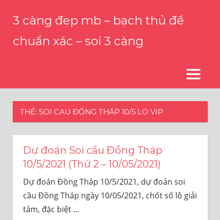
Skip
3 càng đẹp mb – bạch thủ đề
to
content
chuẩn xác – soi 3 càng
Chúng
tôi
tự
MENU
hào
là
sự
THẺ:
SOI CAU ĐỒNG THÁP 10/5 LO VIP
lựa
chọn
hàng
Dự đoán Soi cầu Đồng Tháp
đầu
10/5/2021 (Thứ 2 – 10/05/2021)
của
hàng
Dự đoán Đồng Tháp 10/5/2021, dự đoán soi
ngàn
cầu Đồng Tháp ngày 10/05/2021, chốt số lô giải
khách
hàng
tám, đặc biệt
…
trên