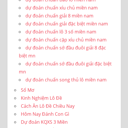
dự đoán chuẩn xíu chủ miền nam
dự đoán chuẩn giải 8 miền nam
dự đoán chuẩn giải đặc biệt miền nam
dự đoán chuẩn lô 3 số miền nam
dự đoán chuẩn cặp xíu chủ miền nam
dự đoán chuẩn sớ đầu đuôi giải 8 đặc
biệt mn
dự đoán chuẩn sớ đầu đuôi giải đặc biệt
mn
dự đoán chuẩn song thủ lô miền nam
Sổ Mơ
Kinh Nghiệm Lô Đề
Cách Ăn Lô Đề Chiều Nay
Hôm Nay Đánh Con Gì
Dự đoán KQXS 3 Miền