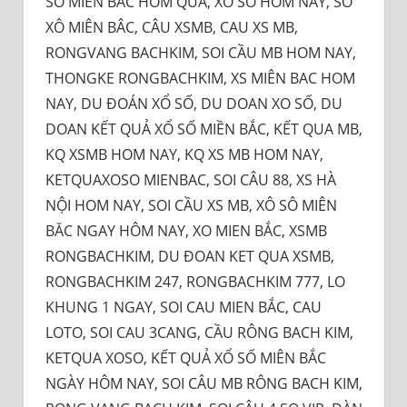
SỐ MIỀN BẮC HOM QUA, XỔ SO HOM NAY, SÔ
XÔ MIÊN BÂC, CÂU XSMB, CAU XS MB,
RONGVANG BACHKIM, SOI CẦU MB HOM NAY,
THONGKE RONGBACHKIM, XS MIÊN BAC HOM
NAY, DU ĐOÁN XỔ SỐ, DU DOAN XO SỐ, DU
DOAN KẾT QUẢ XỔ SỐ MIỀN BẮC, KẾT QUA MB,
KQ XSMB HOM NAY, KQ XS MB HOM NAY,
KETQUAXOSO MIENBAC, SOI CÂU 88, XS HÀ
NỘI HOM NAY, SOI CẦU XS MB, XÔ SÔ MIÊN
BĂC NGAY HÔM NAY, XO MIEN BẮC, XSMB
RONGBACHKIM, DU ĐOAN KET QUA XSMB,
RONGBACHKIM 247, RONGBACHKIM 777, LO
KHUNG 1 NGAY, SOI CAU MIEN BẮC, CAU
LOTO, SOI CAU 3CANG, CẦU RÔNG BACH KIM,
KETQUA XOSO, KẾT QUẢ XỔ SỐ MIÊN BẮC
NGÀY HÔM NAY, SOI CÂU MB RÔNG BACH KIM,