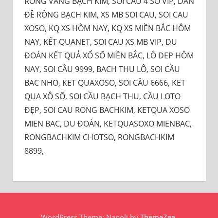
RONG VANG BẠCH KIM, SOI CÂU 4 SO VIP, DÀN
ĐỀ RỒNG BẠCH KIM, XS MB SOI CAU, SOI CAU
XOSO, KQ XS HÔM NAY, KQ XS MIỀN BẮC HÔM
NAY, KẾT QUANET, SOI CAU XS MB VIP, DU
ĐOÁN KẾT QUẢ XỔ SỐ MIỀN BẮC, LÔ DEP HÔM
NAY, SOI CÂU 9999, BACH THU LÔ, SOI CẦU
BAC NHO, KET QUAXOSO, SOI CÂU 6666, KET
QUA XÔ SỐ, SOI CẦU BẠCH THU, CẦU LOTO
ĐẸP, SOI CAU RONG BACHKIM, KETQUA XOSO
MIEN BAC, DU ĐOÁN, KETQUASOXO MIENBAC,
RONGBACHKIM CHOTSO, RONGBACHKIM
8899,
WordPress Theme: Napoli by
ThemeZee
.