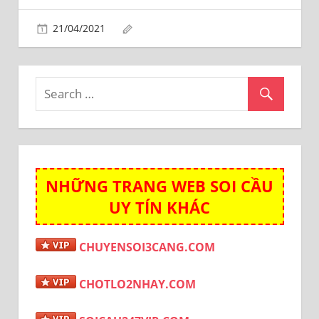
cả
nước.
21/04/2021
NHỮNG TRANG WEB SOI CẦU
UY TÍN KHÁC
CHUYENSOI3CANG.COM
CHOTLO2NHAY.COM