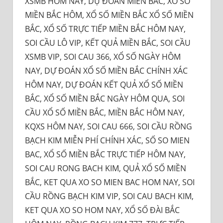
XSMB HÔM NAY, DỰ ĐOÁN MIỀN BẮC, XỔ SỐ
MIỀN BẮC HÔM, XỔ SỐ MIỀN BẮC XỔ SỐ MIỀN
BẮC, XỔ SỐ TRỰC TIẾP MIỀN BẮC HÔM NAY,
SOI CẦU LÔ VIP, KẾT QUẢ MIỀN BẮC, SOI CẦU
XSMB VIP, SOI CAU 366, XỔ SỐ NGÀY HÔM
NAY, DỰ ĐOÁN XỔ SỐ MIỀN BẮC CHÍNH XÁC
HÔM NAY, DỰ ĐOÁN KẾT QUẢ XỔ SỐ MIỀN
BẮC, XỔ SỐ MIỀN BẮC NGÀY HÔM QUA, SOI
CẦU XỔ SỐ MIỀN BẮC, MIỀN BẮC HÔM NAY,
KQXS HÔM NAY, SOI CAU 666, SOI CẦU RỒNG
BẠCH KIM MIỄN PHÍ CHÍNH XÁC, SỐ SO MIEN
BAC, XỔ SỐ MIỀN BẮC TRỰC TIẾP HÔM NAY,
SOI CAU RONG BACH KIM, QUẢ XỔ SỐ MIỀN
BẮC, KET QUA XO SO MIEN BAC HOM NAY, SOI
CẦU RỒNG BẠCH KIM VIP, SOI CAU BACH KIM,
KET QUA XO SO HOM NAY, XỔ SỐ ĐÀI BẮC