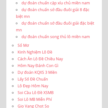
dự đoán chuẩn cặp xíu chủ miền nam
dự đoán chuẩn sớ đầu đuôi giải 8 đặc
biệt mn
dự đoán chuẩn sớ đầu đuôi giải đặc biệt
mn
dự đoán chuẩn song thủ lô miền nam
Sổ Mơ
Kinh Nghiệm Lô Đề
Cách Ăn Lô Đề Chiều Nay
Hôm Nay Đánh Con Gì
Dự đoán KQXS 3 Miền
Lấy Số Đề Chuẩn
Lô Đẹp Hôm Nay
Soi Cầu Lô Đề XSMB
Soi Lô MB Miễn Phí
Gio Vang Chot So