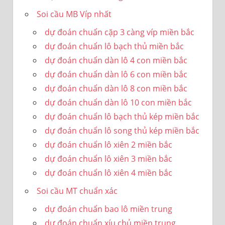
Soi cầu MB Víp nhất
dự đoán chuẩn cặp 3 càng víp miền bắc
dự đoán chuẩn lô bạch thủ miền bắc
dự đoán chuẩn dàn lô 4 con miền bắc
dự đoán chuẩn dàn lô 6 con miền bắc
dự đoán chuẩn dàn lô 8 con miền bắc
dự đoán chuẩn dàn lô 10 con miền bắc
dự đoán chuẩn lô bạch thủ kép miền bắc
dự đoán chuẩn lô song thủ kép miền bắc
dự đoán chuẩn lô xiên 2 miền bắc
dự đoán chuẩn lô xiên 3 miền bắc
dự đoán chuẩn lô xiên 4 miền bắc
Soi cầu MT chuẩn xác
dự đoán chuẩn bao lô miền trung
dự đoán chuẩn xíu chủ miền trung