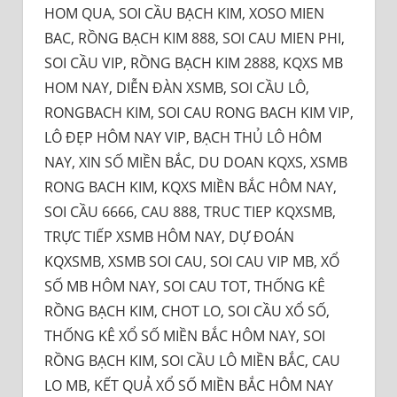
HOM QUA, SOI CẦU BẠCH KIM, XOSO MIEN
BAC, RỒNG BẠCH KIM 888, SOI CAU MIEN PHI,
SOI CẦU VIP, RỒNG BẠCH KIM 2888, KQXS MB
HOM NAY, DIỄN ĐÀN XSMB, SOI CẦU LÔ,
RONGBACH KIM, SOI CAU RONG BACH KIM VIP,
LÔ ĐẸP HÔM NAY VIP, BẠCH THỦ LÔ HÔM
NAY, XIN SỐ MIỀN BẮC, DU DOAN KQXS, XSMB
RONG BACH KIM, KQXS MIỀN BẮC HÔM NAY,
SOI CẦU 6666, CAU 888, TRUC TIEP KQXSMB,
TRỰC TIẾP XSMB HÔM NAY, DỰ ĐOÁN
KQXSMB, XSMB SOI CAU, SOI CAU VIP MB, XỔ
SỐ MB HÔM NAY, SOI CAU TOT, THỐNG KÊ
RỒNG BẠCH KIM, CHOT LO, SOI CẦU XỔ SỐ,
THỐNG KÊ XỔ SỐ MIỀN BẮC HÔM NAY, SOI
RỒNG BẠCH KIM, SOI CẦU LÔ MIỀN BẮC, CAU
LO MB, KẾT QUẢ XỔ SỐ MIỀN BẮC HÔM NAY