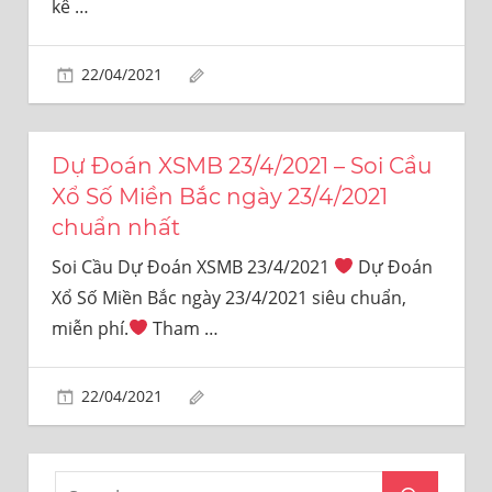
kê
…
cả
nước.
22/04/2021
Dự Đoán XSMB 23/4/2021 – Soi Cầu
Xổ Số Miền Bắc ngày 23/4/2021
chuẩn nhất
Soi Cầu Dự Đoán XSMB 23/4/2021
Dự Đoán
Xổ Số Miền Bắc ngày 23/4/2021 siêu chuẩn,
miễn phí.
Tham
…
22/04/2021