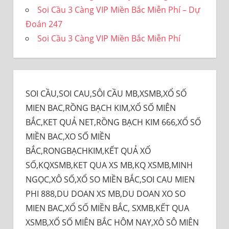
Soi Cầu 3 Càng VIP Miền Bắc Miễn Phí – Dự
Đoán 247
Soi Cầu 3 Càng VIP Miền Bắc Miễn Phí
SOI CẦU,SOI CAU,SÔI CẦU MB,XSMB,XỔ SỐ
MIEN BAC,RỒNG BẠCH KIM,XỔ SỐ MIÊN
BẮC,KET QUẢ NET,RỒNG BẠCH KIM 666,XỔ SỐ
MIỀN BAC,XO SỐ MIỀN
BẮC,RONGBẠCHKIM,KẾT QUẢ XỔ
SỐ,KQXSMB,KET QUA XS MB,KQ XSMB,MINH
NGỌC,XÔ SỐ,XỔ SO MIỀN BẮC,SOI CAU MIEN
PHI 888,DU DOAN XS MB,DU DOAN XO SO
MIEN BAC,XỔ SỐ MIỀN BẮC, SXMB,KẾT QUA
XSMB,XỔ SỐ MIÊN BẮC HÔM NAY,XÔ SÔ MIÊN