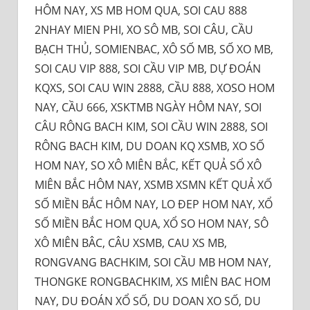
HÔM NAY, XS MB HOM QUA, SOI CAU 888
2NHAY MIEN PHI, XO SÔ MB, SOI CÂU, CẦU
BẠCH THỦ, SOMIENBAC, XÔ SỐ MB, SỐ XO MB,
SOI CAU VIP 888, SOI CẦU VIP MB, DỰ ĐOÁN
KQXS, SOI CAU WIN 2888, CẦU 888, XOSO HOM
NAY, CẦU 666, XSKTMB NGÀY HÔM NAY, SOI
CÂU RÔNG BACH KIM, SOI CẦU WIN 2888, SOI
RÔNG BACH KIM, DU DOAN KQ XSMB, XO SỐ
HOM NAY, SO XÔ MIÊN BẮC, KẾT QUẢ SỔ XÔ
MIÊN BẮC HÔM NAY, XSMB XSMN KẾT QUẢ XỐ
SỐ MIỀN BẮC HÔM NAY, LO ĐEP HOM NAY, XỔ
SỐ MIỀN BẮC HOM QUA, XỔ SO HOM NAY, SÔ
XÔ MIÊN BÂC, CÂU XSMB, CAU XS MB,
RONGVANG BACHKIM, SOI CẦU MB HOM NAY,
THONGKE RONGBACHKIM, XS MIÊN BAC HOM
NAY, DU ĐOÁN XỔ SỐ, DU DOAN XO SỐ, DU