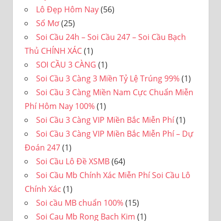
Lô Đẹp Hôm Nay
(56)
Sổ Mơ
(25)
Soi Cầu 24h – Soi Cầu 247 – Soi Cầu Bạch
Thủ CHÍNH XÁC
(1)
SOI CẦU 3 CÀNG
(1)
Soi Cầu 3 Càng 3 Miền Tỷ Lệ Trúng 99%
(1)
Soi Cầu 3 Càng Miền Nam Cực Chuẩn Miễn
Phí Hôm Nay 100%
(1)
Soi Cầu 3 Càng VIP Miền Bắc Miễn Phí
(1)
Soi Cầu 3 Càng VIP Miền Bắc Miễn Phí – Dự
Đoán 247
(1)
Soi Cầu Lô Đề XSMB
(64)
Soi Cầu Mb Chính Xác Miễn Phí Soi Cầu Lô
Chính Xác
(1)
Soi cầu MB chuẩn 100%
(15)
Soi Cau Mb Rong Bach Kim
(1)