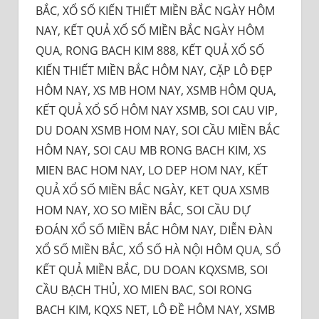
BẮC, XỔ SỐ KIẾN THIẾT MIỀN BẮC NGÀY HÔM
NAY, KẾT QUẢ XỔ SỐ MIỀN BẮC NGÀY HÔM
QUA, RONG BACH KIM 888, KẾT QUẢ XỔ SỐ
KIẾN THIẾT MIỀN BẮC HÔM NAY, CẶP LÔ ĐẸP
HÔM NAY, XS MB HOM NAY, XSMB HÔM QUA,
KẾT QUẢ XỔ SỐ HÔM NAY XSMB, SOI CAU VIP,
DU DOAN XSMB HOM NAY, SOI CẦU MIỀN BẮC
HÔM NAY, SOI CAU MB RONG BACH KIM, XS
MIEN BAC HOM NAY, LO DEP HOM NAY, KẾT
QUẢ XỔ SỐ MIỀN BẮC NGÀY, KET QUA XSMB
HOM NAY, XO SO MIỀN BẮC, SOI CẦU DỰ
ĐOÁN XỔ SỐ MIỀN BẮC HÔM NAY, DIỄN ĐÀN
XỔ SỐ MIỀN BẮC, XỔ SỐ HÀ NỘI HÔM QUA, SỔ
KẾT QUẢ MIỀN BẮC, DU DOAN KQXSMB, SOI
CẦU BẠCH THỦ, XO MIEN BAC, SOI RONG
BACH KIM, KQXS NET, LÔ ĐỀ HÔM NAY, XSMB