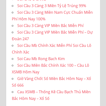
Soi Cầu 3 Càng 3 Miền Tỷ Lệ Trúng 99%
Soi Cầu 3 Càng Miền Nam Cực Chuẩn Miễn
Phí Hôm Nay 100%
Soi Cầu 3 Càng VIP Miền Bắc Miễn Phí
Soi Cầu 3 Càng VIP Miền Bắc Miễn Phí – Dự
Đoán 247
Soi Cầu Mb Chính Xác Miễn Phí Soi Cầu Lô
Chính Xác
Soi Cau Mb Rong Bach Kim
Soi Cầu Miền Bắc Chính Xác 100 – Cầu Lô
XSMB Hôm Nay
Giờ Vàng Chốt Số Miền Bắc Hôm Nay – Xổ
Số 666
Cau XSMB – Thống Kê Cầu Bạch Thủ Miền
Bắc Hôm Nay – Xổ Số