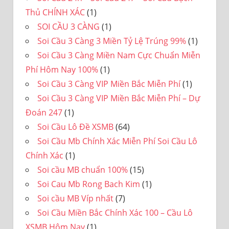
Thủ CHÍNH XÁC
(1)
SOI CẦU 3 CÀNG
(1)
Soi Cầu 3 Càng 3 Miền Tỷ Lệ Trúng 99%
(1)
Soi Cầu 3 Càng Miền Nam Cực Chuẩn Miễn
Phí Hôm Nay 100%
(1)
Soi Cầu 3 Càng VIP Miền Bắc Miễn Phí
(1)
Soi Cầu 3 Càng VIP Miền Bắc Miễn Phí – Dự
Đoán 247
(1)
Soi Cầu Lô Đề XSMB
(64)
Soi Cầu Mb Chính Xác Miễn Phí Soi Cầu Lô
Chính Xác
(1)
Soi cầu MB chuẩn 100%
(15)
Soi Cau Mb Rong Bach Kim
(1)
Soi cầu MB Víp nhất
(7)
Soi Cầu Miền Bắc Chính Xác 100 – Cầu Lô
XSMB Hôm Nay
(1)