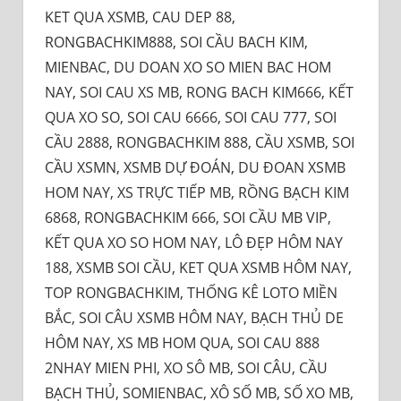
KET QUA XSMB, CAU DEP 88,
RONGBACHKIM888, SOI CẦU BACH KIM,
MIENBAC, DU DOAN XO SO MIEN BAC HOM
NAY, SOI CAU XS MB, RONG BACH KIM666, KẾT
QUA XO SO, SOI CAU 6666, SOI CAU 777, SOI
CẦU 2888, RONGBACHKIM 888, CẦU XSMB, SOI
CẦU XSMN, XSMB DỰ ĐOÁN, DU ĐOAN XSMB
HOM NAY, XS TRỰC TIẾP MB, RỒNG BẠCH KIM
6868, RONGBACHKIM 666, SOI CẦU MB VIP,
KẾT QUA XO SO HOM NAY, LÔ ĐẸP HÔM NAY
188, XSMB SOI CẦU, KET QUA XSMB HÔM NAY,
TOP RONGBACHKIM, THỐNG KÊ LOTO MIỀN
BẮC, SOI CÂU XSMB HÔM NAY, BẠCH THỦ DE
HÔM NAY, XS MB HOM QUA, SOI CAU 888
2NHAY MIEN PHI, XO SÔ MB, SOI CÂU, CẦU
BẠCH THỦ, SOMIENBAC, XÔ SỐ MB, SỐ XO MB,