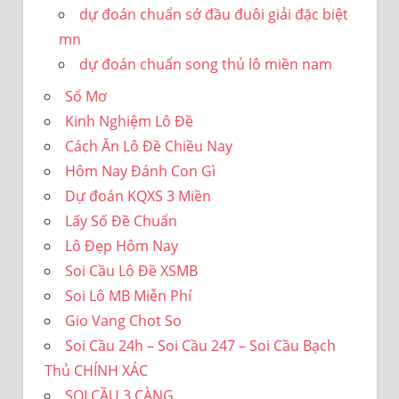
dự đoán chuẩn sớ đầu đuôi giải đặc biệt
mn
dự đoán chuẩn song thủ lô miền nam
Sổ Mơ
Kinh Nghiệm Lô Đề
Cách Ăn Lô Đề Chiều Nay
Hôm Nay Đánh Con Gì
Dự đoán KQXS 3 Miền
Lấy Số Đề Chuẩn
Lô Đẹp Hôm Nay
Soi Cầu Lô Đề XSMB
Soi Lô MB Miễn Phí
Gio Vang Chot So
Soi Cầu 24h – Soi Cầu 247 – Soi Cầu Bạch
Thủ CHÍNH XÁC
SOI CẦU 3 CÀNG