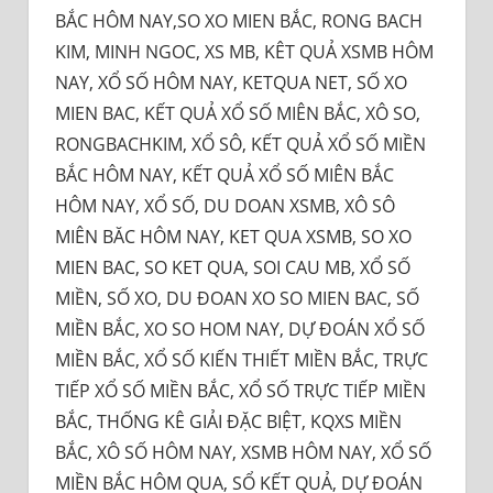
BẮC HÔM NAY,SO XO MIEN BẮC, RONG BACH
KIM, MINH NGOC, XS MB, KÊT QUẢ XSMB HÔM
NAY, XỔ SỐ HÔM NAY, KETQUA NET, SỐ XO
MIEN BAC, KẾT QUẢ XỔ SỐ MIÊN BẮC, XÔ SO,
RONGBACHKIM, XỔ SÔ, KẾT QUẢ XỔ SỐ MIỀN
BẮC HÔM NAY, KẾT QUẢ XỔ SỐ MIÊN BẮC
HÔM NAY, XỔ SỐ, DU DOAN XSMB, XÔ SÔ
MIÊN BĂC HÔM NAY, KET QUA XSMB, SO XO
MIEN BAC, SO KET QUA, SOI CAU MB, XỔ SỐ
MIỀN, SỐ XO, DU ĐOAN XO SO MIEN BAC, SỐ
MIỀN BẮC, XO SO HOM NAY, DỰ ĐOÁN XỔ SỐ
MIỀN BẮC, XỔ SỐ KIẾN THIẾT MIỀN BẮC, TRỰC
TIẾP XỔ SỐ MIỀN BẮC, XỔ SỐ TRỰC TIẾP MIỀN
BẮC, THỐNG KÊ GIẢI ĐẶC BIỆT, KQXS MIỀN
BẮC, XÔ SỐ HÔM NAY, XSMB HÔM NAY, XỔ SỐ
MIỀN BẮC HÔM QUA, SỔ KẾT QUẢ, DỰ ĐOÁN