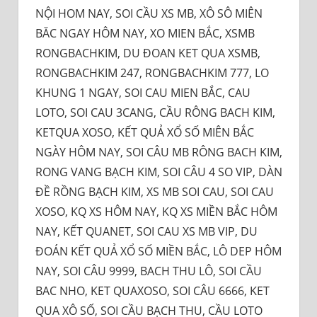
NỘI HOM NAY, SOI CẦU XS MB, XÔ SÔ MIÊN
BĂC NGAY HÔM NAY, XO MIEN BẮC, XSMB
RONGBACHKIM, DU ĐOAN KET QUA XSMB,
RONGBACHKIM 247, RONGBACHKIM 777, LO
KHUNG 1 NGAY, SOI CAU MIEN BẮC, CAU
LOTO, SOI CAU 3CANG, CẦU RÔNG BACH KIM,
KETQUA XOSO, KẾT QUẢ XỔ SỐ MIÊN BẮC
NGÀY HÔM NAY, SOI CÂU MB RÔNG BACH KIM,
RONG VANG BẠCH KIM, SOI CÂU 4 SO VIP, DÀN
ĐỀ RỒNG BẠCH KIM, XS MB SOI CAU, SOI CAU
XOSO, KQ XS HÔM NAY, KQ XS MIỀN BẮC HÔM
NAY, KẾT QUANET, SOI CAU XS MB VIP, DU
ĐOÁN KẾT QUẢ XỔ SỐ MIỀN BẮC, LÔ DEP HÔM
NAY, SOI CÂU 9999, BACH THU LÔ, SOI CẦU
BAC NHO, KET QUAXOSO, SOI CÂU 6666, KET
QUA XÔ SỐ, SOI CẦU BẠCH THU, CẦU LOTO