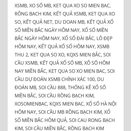
XSMB, XO SỐ MB, KET QUA XO SO MIEN BAC,
RÔNG BACH KIM, KẾT QUẢ XSMB, KET QUA XO
SO, KẾT QUẢ NET, DU DOAN MB, KẾT QUẢ XỔ
SỐ MIỀN BẮC NGÀY HÔM NAY, XỔ SỐ MIỀN
BẮC NGÀY HÔM NAY, XỔ SỐ ĐÀI BẮC, LÔ ĐẸP
HÔM NAY, KẾT QUẢ XỔ SỐ HÔM NAY, XSMB
THU 2, KET QUA SO XO, KQXS MIEN BẮC, SOI
CẦU XSMB, KẾT QUẢ XỔ SỐ MB, XÔ SỐ HÔM
NAY MIỀN BẮC, KET QUA SO XO MIEN BAC, SOI
CẦU DỰ ĐOÁN XSMB CHÍNH XÁC 100, DU
ĐOÁN MB, SOI CẦU 888, THỐNG KÊ XỔ SỐ
MIỀN BẮC, SOI CẦU RỒNG BẠCH KIM,
XOSOMIENBAC, KQXS MIEN BAC, XỔ SỐ HÀ NỘI
HÔM NAY, SOI CẦU MB RỒNG BẠCH KIM, XỔ
SỐ MIỀN BẮC HÔM QUẢ, SOI CAU RONG BẠCH
KIM, SOI CẦU MIỀN BẮC, RỒNG BẠCH KIM