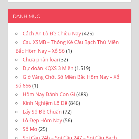
DANH MỤC
Cách Ăn Lô Đề Chiều Nay
(425)
Cau XSMB – Thống Kê Cầu Bạch Thủ Miền
Bắc Hôm Nay – Xổ Số
(1)
Chưa phân loại
(32)
Dự đoán KQXS 3 Miền
(1.519)
Giờ Vàng Chốt Số Miền Bắc Hôm Nay – Xổ
Số 666
(1)
Hôm Nay Đánh Con Gì
(489)
Kinh Nghiệm Lô Đề
(846)
Lấy Số Đề Chuẩn
(72)
Lô Đẹp Hôm Nay
(56)
Sổ Mơ
(25)
Soi Cầu 24h – Soi Cầu 247 – Soi Cầu Bạch