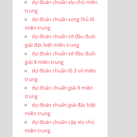
dự đoán chuẩn xíu chủ miền
trung
dự đoán chuẩn song thủ lô
miền trung
dự đoán chuẩn sớ đầu đuôi
giải đặc biệt miền trung
dự đoán chuẩn sớ đầu đuôi
giải 8 miền trung
dự đoán chuẩn lô 3 số miền
trung
dự đoán chuẩn giải 8 miền
trung
dự đoán chuẩn giải đặc biệt
miền trung
dự đoán chuẩn cặp xíu chủ
miền trung