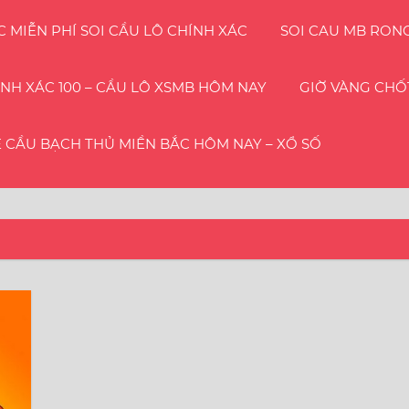
C MIỄN PHÍ SOI CẦU LÔ CHÍNH XÁC
SOI CAU MB RON
ÍNH XÁC 100 – CẦU LÔ XSMB HÔM NAY
GIỜ VÀNG CHỐT
 CẦU BẠCH THỦ MIỀN BẮC HÔM NAY – XỔ SỐ