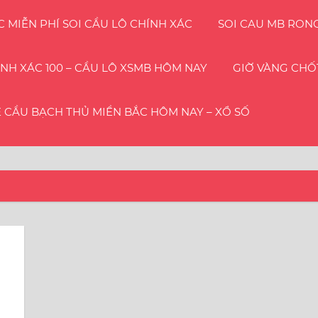
C MIỄN PHÍ SOI CẦU LÔ CHÍNH XÁC
SOI CAU MB RON
ÍNH XÁC 100 – CẦU LÔ XSMB HÔM NAY
GIỜ VÀNG CHỐT
 CẦU BẠCH THỦ MIỀN BẮC HÔM NAY – XỔ SỐ