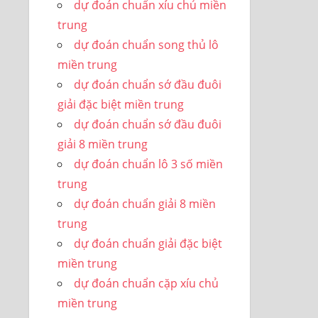
dự đoán chuẩn xíu chủ miền
trung
dự đoán chuẩn song thủ lô
miền trung
dự đoán chuẩn sớ đầu đuôi
giải đặc biệt miền trung
dự đoán chuẩn sớ đầu đuôi
giải 8 miền trung
dự đoán chuẩn lô 3 số miền
trung
dự đoán chuẩn giải 8 miền
trung
dự đoán chuẩn giải đặc biệt
miền trung
dự đoán chuẩn cặp xíu chủ
miền trung