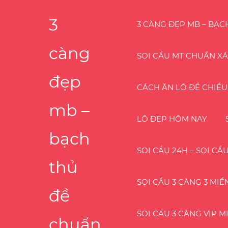
Skip
3
to
3 CÀNG ĐẸP MB – BẠC
content
càng
SOI CẦU MT CHUẨN X
đẹp
CÁCH ĂN LÔ ĐỀ CHIỀU
mb –
LÔ ĐẸP HÔM NAY
bạch
SOI CẦU 24H – SOI CẦ
thủ
SOI CẦU 3 CÀNG 3 MIỀ
đề
SOI CẦU 3 CÀNG VIP M
chuẩn