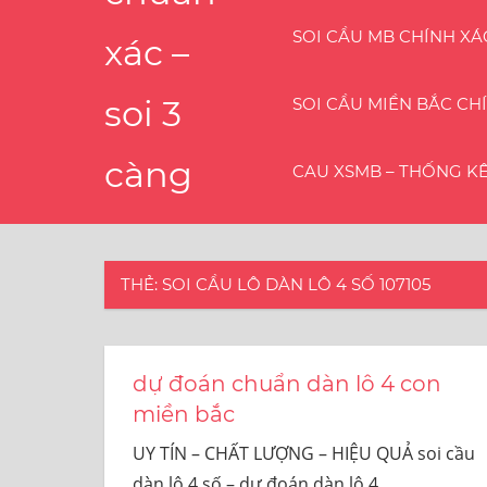
SOI CẦU MB CHÍNH XÁ
xác –
soi 3
SOI CẦU MIỀN BẮC CH
càng
CAU XSMB – THỐNG KÊ
Chúng
tôi
tự
THẺ:
SOI CẦU LÔ DÀN LÔ 4 SỐ 107105
hào
là
sự
lựa
dự đoán chuẩn dàn lô 4 con
chọn
hàng
miền bắc
đầu
UY TÍN – CHẤT LƯỢNG – HIỆU QUẢ soi cầu
của
hàng
dàn lô 4 số – dự đoán dàn lô 4
…