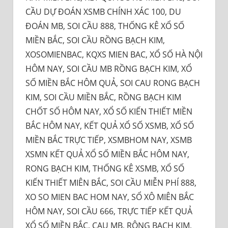
CẦU DỰ ĐOÁN XSMB CHÍNH XÁC 100, DU
ĐOÁN MB, SOI CẦU 888, THỐNG KÊ XỔ SỐ
MIỀN BẮC, SOI CẦU RỒNG BẠCH KIM,
XOSOMIENBAC, KQXS MIEN BAC, XỔ SỐ HÀ NỘI
HÔM NAY, SOI CẦU MB RỒNG BẠCH KIM, XỔ
SỐ MIỀN BẮC HÔM QUẢ, SOI CAU RONG BẠCH
KIM, SOI CẦU MIỀN BẮC, RỒNG BẠCH KIM
CHỐT SỐ HÔM NAY, XỔ SỐ KIẾN THIẾT MIỀN
BẮC HÔM NAY, KẾT QUẢ XỔ SỐ XSMB, XỔ SỐ
MIỀN BẮC TRỰC TIẾP, XSMBHOM NAY, XSMB
XSMN KẾT QUẢ XỔ SỐ MIỀN BẮC HÔM NAY,
RONG BẠCH KIM, THỐNG KÊ XSMB, XỔ SỐ
KIẾN THIẾT MIÊN BẮC, SOI CẦU MIỄN PHÍ 888,
XO SO MIEN BAC HOM NAY, SỔ XÔ MIÊN BẮC
HÔM NAY, SOI CẦU 666, TRỰC TIẾP KẾT QUẢ
XỔ SỐ MIỀN BẮC, CAU MB, RÔNG BẠCH KIM,