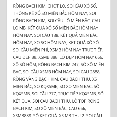
RỒNG BẠCH KIM, CHOT LO, SOI CẦU XỔ SỐ,
THỐNG KÊ XỔ SỐ MIỀN BẮC HÔM NAY, SOI
RỒNG BẠCH KIM, SOI CẦU LÔ MIỀN BẮC, CAU
LO MB, KẾT QUẢ XỔ SỐ MIỀN BẮC HÔM NAY
HÔM NAY, SOI CẦU 188, KẾT QUẢ MIỀN BẮC
HÔM NAY, XO SO HÔM NAY, KET QUẢ XỔ SỐ,
SOI CẦU MIỄN PHÍ, XSMB HÔM NAY TRỰC TIẾP,
CẦU ĐẸP 88, XSMB 888, LÔ ĐẸP HÔM NAY 666,
XỔ SỐ HÔM, RỒNG BẠCH KIM 247, SÔ XÔ MIÊN
BAC, SOI CẦU XSMB HÔM NAY, SOI CAU 2888,
RỒNG VÀNG BẠCH KIM, CAU BACH THU, XS
MIEN BẮC, SO KQXSMB, SO XO MIÊN BAC, SỐ
KQXSMB, SOI CẦU 777, TRỰC TIẾP KQXSMB, SỔ
KẾT QUA, SOI CAU BACH THU, LÔ TOP RỒNG
BẠCH KIM, SÔ XÔ MIÊN BẮC, CAU 666,
XSMB888, SỔ KET QUẢ, XS MB THU 2, SOI CẦU