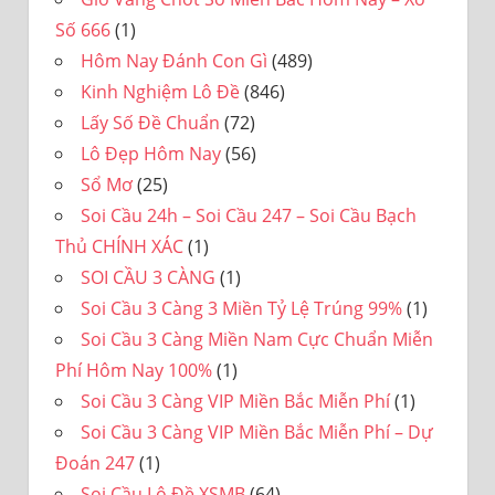
Số 666
(1)
Hôm Nay Đánh Con Gì
(489)
Kinh Nghiệm Lô Đề
(846)
Lấy Số Đề Chuẩn
(72)
Lô Đẹp Hôm Nay
(56)
Sổ Mơ
(25)
Soi Cầu 24h – Soi Cầu 247 – Soi Cầu Bạch
Thủ CHÍNH XÁC
(1)
SOI CẦU 3 CÀNG
(1)
Soi Cầu 3 Càng 3 Miền Tỷ Lệ Trúng 99%
(1)
Soi Cầu 3 Càng Miền Nam Cực Chuẩn Miễn
Phí Hôm Nay 100%
(1)
Soi Cầu 3 Càng VIP Miền Bắc Miễn Phí
(1)
Soi Cầu 3 Càng VIP Miền Bắc Miễn Phí – Dự
Đoán 247
(1)
Soi Cầu Lô Đề XSMB
(64)