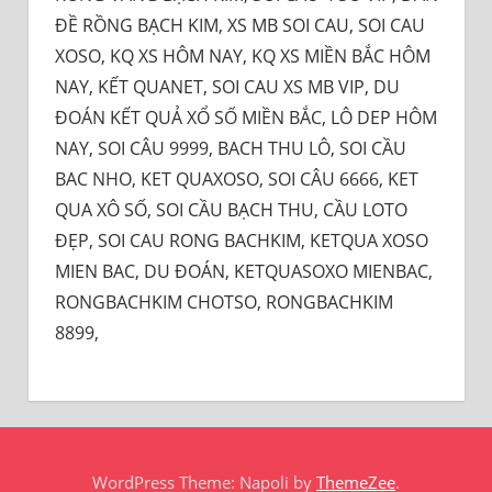
ĐỀ RỒNG BẠCH KIM, XS MB SOI CAU, SOI CAU
XOSO, KQ XS HÔM NAY, KQ XS MIỀN BẮC HÔM
NAY, KẾT QUANET, SOI CAU XS MB VIP, DU
ĐOÁN KẾT QUẢ XỔ SỐ MIỀN BẮC, LÔ DEP HÔM
NAY, SOI CÂU 9999, BACH THU LÔ, SOI CẦU
BAC NHO, KET QUAXOSO, SOI CÂU 6666, KET
QUA XÔ SỐ, SOI CẦU BẠCH THU, CẦU LOTO
ĐẸP, SOI CAU RONG BACHKIM, KETQUA XOSO
MIEN BAC, DU ĐOÁN, KETQUASOXO MIENBAC,
RONGBACHKIM CHOTSO, RONGBACHKIM
8899,
WordPress Theme: Napoli by
ThemeZee
.