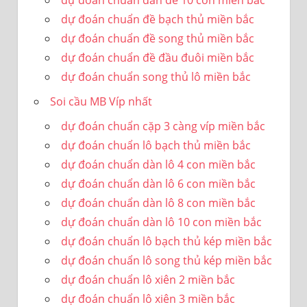
dự đoán chuẩn đề bạch thủ miền bắc
dự đoán chuẩn đề song thủ miền bắc
dự đoán chuẩn đề đầu đuôi miền bắc
dự đoán chuẩn song thủ lô miền bắc
Soi cầu MB Víp nhất
dự đoán chuẩn cặp 3 càng víp miền bắc
dự đoán chuẩn lô bạch thủ miền bắc
dự đoán chuẩn dàn lô 4 con miền bắc
dự đoán chuẩn dàn lô 6 con miền bắc
dự đoán chuẩn dàn lô 8 con miền bắc
dự đoán chuẩn dàn lô 10 con miền bắc
dự đoán chuẩn lô bạch thủ kép miền bắc
dự đoán chuẩn lô song thủ kép miền bắc
dự đoán chuẩn lô xiên 2 miền bắc
dự đoán chuẩn lô xiên 3 miền bắc