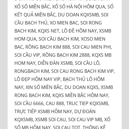
XỔ SỐ MIỀN BẮC, XỔ SỐ HÀ NỘI HÔM QUA, SỔ
KẾT QUẢ MIỀN BẮC, DU DOAN KQXSMB, SOI
CẦU BẠCH THỦ, XO MIEN BAC, SOI RONG
BACH KIM, KQXS NET, LÔ ĐỀ HÔM NAY, XSMB
HOM QUA, SOI CẦU BẠCH KIM, XOSO MIEN
BAC, RỒNG BẠCH KIM 888, SOI CAU MIEN PHI,
SOI CẦU VIP, RỒNG BẠCH KIM 2888, KQXS MB
HOM NAY, DIỄN ĐÀN XSMB, SOI CẦU LÔ,
RONGBACH KIM, SOI CAU RONG BACH KIM VIP,
LÔ ĐẸP HÔM NAY VIP, BẠCH THỦ LÔ HÔM
NAY, XIN SỐ MIỀN BẮC, DU DOAN KQXS, XSMB
RONG BACH KIM, KQXS MIỀN BẮC HÔM NAY,
SOI CẦU 6666, CAU 888, TRUC TIEP KQXSMB,
TRỰC TIẾP XSMB HÔM NAY, DỰ ĐOÁN
KQXSMB, XSMB SOI CAU, SOI CAU VIP MB, XỔ
SỐ MB HÔM NAY, SOI CAU TOT, THỐNG KÊ