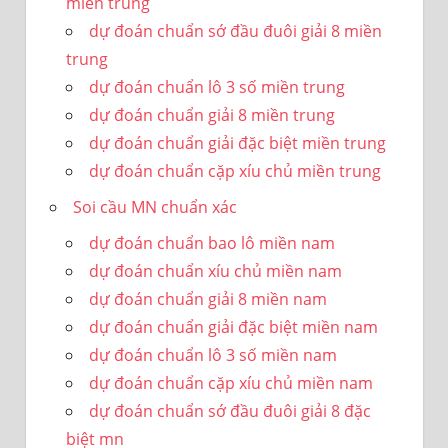
miền trung
dự đoán chuẩn sớ đầu đuôi giải 8 miền
trung
dự đoán chuẩn lô 3 số miền trung
dự đoán chuẩn giải 8 miền trung
dự đoán chuẩn giải đặc biệt miền trung
dự đoán chuẩn cặp xíu chủ miền trung
Soi cầu MN chuẩn xác
dự đoán chuẩn bao lô miền nam
dự đoán chuẩn xíu chủ miền nam
dự đoán chuẩn giải 8 miền nam
dự đoán chuẩn giải đặc biệt miền nam
dự đoán chuẩn lô 3 số miền nam
dự đoán chuẩn cặp xíu chủ miền nam
dự đoán chuẩn sớ đầu đuôi giải 8 đặc
biệt mn