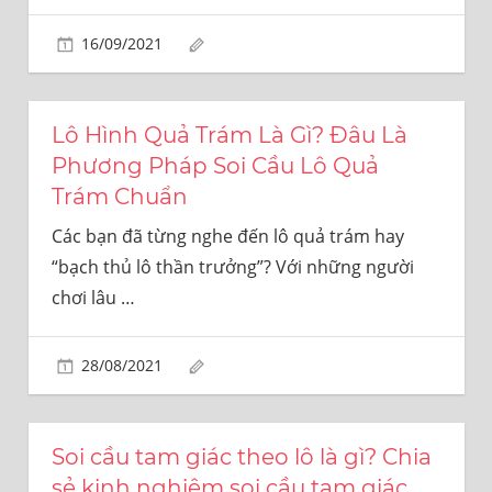
cả
nước.
16/09/2021
Lô Hình Quả Trám Là Gì? Đâu Là
Phương Pháp Soi Cầu Lô Quả
Trám Chuẩn
Các bạn đã từng nghe đến lô quả trám hay
“bạch thủ lô thần trưởng”? Với những người
chơi lâu
…
28/08/2021
Soi cầu tam giác theo lô là gì? Chia
sẻ kinh nghiệm soi cầu tam giác