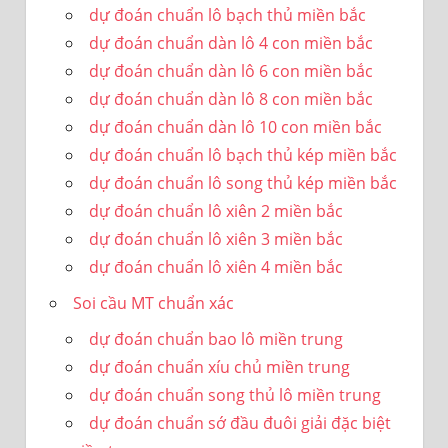
dự đoán chuẩn lô bạch thủ miền bắc
dự đoán chuẩn dàn lô 4 con miền bắc
dự đoán chuẩn dàn lô 6 con miền bắc
dự đoán chuẩn dàn lô 8 con miền bắc
dự đoán chuẩn dàn lô 10 con miền bắc
dự đoán chuẩn lô bạch thủ kép miền bắc
dự đoán chuẩn lô song thủ kép miền bắc
dự đoán chuẩn lô xiên 2 miền bắc
dự đoán chuẩn lô xiên 3 miền bắc
dự đoán chuẩn lô xiên 4 miền bắc
Soi cầu MT chuẩn xác
dự đoán chuẩn bao lô miền trung
dự đoán chuẩn xíu chủ miền trung
dự đoán chuẩn song thủ lô miền trung
dự đoán chuẩn sớ đầu đuôi giải đặc biệt