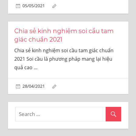
05/05/2021
Chia sẻ kinh nghiệm soi cầu tam
giác chuẩn 2021
Chia sẻ kinh nghiệm soi cầu tam giác chuẩn
2021 Soi cầu là phương pháp mang lại hiệu
quả cao
…
28/04/2021