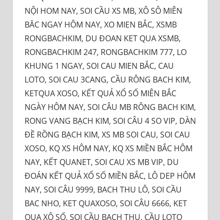
NỘI HOM NAY, SOI CẦU XS MB, XÔ SÔ MIÊN
BĂC NGAY HÔM NAY, XO MIEN BẮC, XSMB
RONGBACHKIM, DU ĐOAN KET QUA XSMB,
RONGBACHKIM 247, RONGBACHKIM 777, LO
KHUNG 1 NGAY, SOI CAU MIEN BẮC, CAU
LOTO, SOI CAU 3CANG, CẦU RÔNG BACH KIM,
KETQUA XOSO, KẾT QUẢ XỔ SỐ MIÊN BẮC
NGÀY HÔM NAY, SOI CÂU MB RÔNG BACH KIM,
RONG VANG BẠCH KIM, SOI CÂU 4 SO VIP, DÀN
ĐỀ RỒNG BẠCH KIM, XS MB SOI CAU, SOI CAU
XOSO, KQ XS HÔM NAY, KQ XS MIỀN BẮC HÔM
NAY, KẾT QUANET, SOI CAU XS MB VIP, DU
ĐOÁN KẾT QUẢ XỔ SỐ MIỀN BẮC, LÔ DEP HÔM
NAY, SOI CÂU 9999, BACH THU LÔ, SOI CẦU
BAC NHO, KET QUAXOSO, SOI CÂU 6666, KET
QUA XÔ SỐ, SOI CẦU BẠCH THU, CẦU LOTO