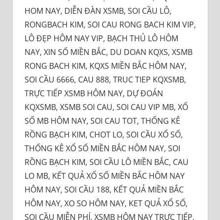
HOM NAY, DIỄN ĐÀN XSMB, SOI CẦU LÔ,
RONGBACH KIM, SOI CAU RONG BACH KIM VIP,
LÔ ĐẸP HÔM NAY VIP, BẠCH THỦ LÔ HÔM
NAY, XIN SỐ MIỀN BẮC, DU DOAN KQXS, XSMB
RONG BACH KIM, KQXS MIỀN BẮC HÔM NAY,
SOI CẦU 6666, CAU 888, TRUC TIEP KQXSMB,
TRỰC TIẾP XSMB HÔM NAY, DỰ ĐOÁN
KQXSMB, XSMB SOI CAU, SOI CAU VIP MB, XỔ
SỐ MB HÔM NAY, SOI CAU TOT, THỐNG KÊ
RỒNG BẠCH KIM, CHOT LO, SOI CẦU XỔ SỐ,
THỐNG KÊ XỔ SỐ MIỀN BẮC HÔM NAY, SOI
RỒNG BẠCH KIM, SOI CẦU LÔ MIỀN BẮC, CAU
LO MB, KẾT QUẢ XỔ SỐ MIỀN BẮC HÔM NAY
HÔM NAY, SOI CẦU 188, KẾT QUẢ MIỀN BẮC
HÔM NAY, XO SO HÔM NAY, KET QUẢ XỔ SỐ,
SOI CẦU MIỄN PHÍ, XSMB HÔM NAY TRỰC TIẾP,