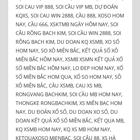
SOI CAU VIP 888, SOI CẦU VIP MB, DỰ ĐOÁN
KQXS, SOI CAU WIN 2888, CẦU 888, XOSO HOM
NAY, CẦU 666, XSKTMB NGÀY HÔM NAY, SOI
CÂU RÔNG BACH KIM, SOI CẦU WIN 2888, SOI
RÔNG BACH KIM, DU DOAN KQ XSMB, XO SỐ
HOM NAY, SO XÔ MIÊN BẮC, KẾT QUẢ SỔ XÔ
MIÊN BẮC HÔM NAY, XSMB XSMN KẾT QUẢ XỐ
SỐ MIỀN BẮC HÔM NAY, LO ĐEP HOM NAY, XỔ
SỐ MIỀN BẮC HOM QUA, XỔ SO HOM NAY, SÔ
XÔ MIÊN BÂC, CÂU XSMB, CAU XS MB,
RONGVANG BACHKIM, SOI CẦU MB HOM NAY,
THONGKE RONGBACHKIM, XS MIÊN BAC HOM
NAY, DU ĐOÁN XỔ SỐ, DU DOAN XO SỐ, DU
DOAN KẾT QUẢ XỔ SỐ MIỀN BẮC, KẾT QUA MB,
KQ XSMB HOM NAY, KQ XS MB HOM NAY,
KETQUAXOSO MIENBAC, SOI CÂU 88, XS HÀ