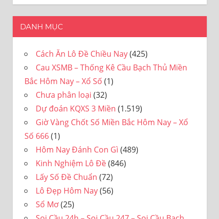
DANH MỤC
Cách Ăn Lô Đề Chiều Nay
(425)
Cau XSMB – Thống Kê Cầu Bạch Thủ Miền
Bắc Hôm Nay – Xổ Số
(1)
Chưa phân loại
(32)
Dự đoán KQXS 3 Miền
(1.519)
Giờ Vàng Chốt Số Miền Bắc Hôm Nay – Xổ
Số 666
(1)
Hôm Nay Đánh Con Gì
(489)
Kinh Nghiệm Lô Đề
(846)
Lấy Số Đề Chuẩn
(72)
Lô Đẹp Hôm Nay
(56)
Sổ Mơ
(25)
Soi Cầu 24h – Soi Cầu 247 – Soi Cầu Bạch