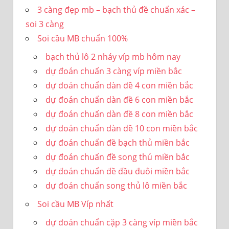
3 càng đẹp mb – bạch thủ đề chuẩn xác –
soi 3 càng
Soi cầu MB chuẩn 100%
bạch thủ lô 2 nháy víp mb hôm nay
dự đoán chuẩn 3 càng víp miền bắc
dự đoán chuẩn dàn đề 4 con miền bắc
dự đoán chuẩn dàn đề 6 con miền bắc
dự đoán chuẩn dàn đề 8 con miền bắc
dự đoán chuẩn dàn đề 10 con miền bắc
dự đoán chuẩn đề bạch thủ miền bắc
dự đoán chuẩn đề song thủ miền bắc
dự đoán chuẩn đề đầu đuôi miền bắc
dự đoán chuẩn song thủ lô miền bắc
Soi cầu MB Víp nhất
dự đoán chuẩn cặp 3 càng víp miền bắc