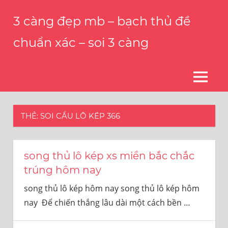
Skip
3 càng đẹp mb – bạch thủ đề
to
content
chuẩn xác – soi 3 càng
Chúng
tôi
tự
MENU
hào
là
sự
THẺ:
SOI CẦU LÔ KÉP 366
lựa
chọn
hàng
song thủ lô kép xs miền bắc chắc
đầu
trúng hôm nay
của
hàng
song thủ lô kép hôm nay song thủ lô kép hôm
ngàn
nay Để chiến thắng lâu dài một cách bền
…
khách
hàng
trên