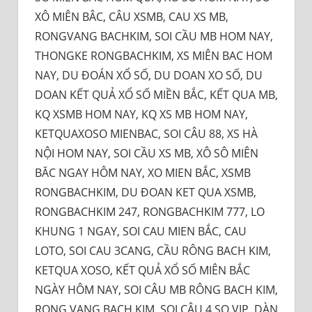
XÔ MIÊN BÂC, CÂU XSMB, CAU XS MB,
RONGVANG BACHKIM, SOI CẦU MB HOM NAY,
THONGKE RONGBACHKIM, XS MIÊN BAC HOM
NAY, DU ĐOÁN XỔ SỐ, DU DOAN XO SỐ, DU
DOAN KẾT QUẢ XỔ SỐ MIỀN BẮC, KẾT QUA MB,
KQ XSMB HOM NAY, KQ XS MB HOM NAY,
KETQUAXOSO MIENBAC, SOI CÂU 88, XS HÀ
NỘI HOM NAY, SOI CẦU XS MB, XÔ SÔ MIÊN
BĂC NGAY HÔM NAY, XO MIEN BẮC, XSMB
RONGBACHKIM, DU ĐOAN KET QUA XSMB,
RONGBACHKIM 247, RONGBACHKIM 777, LO
KHUNG 1 NGAY, SOI CAU MIEN BẮC, CAU
LOTO, SOI CAU 3CANG, CẦU RÔNG BACH KIM,
KETQUA XOSO, KẾT QUẢ XỔ SỐ MIÊN BẮC
NGÀY HÔM NAY, SOI CÂU MB RÔNG BACH KIM,
RONG VANG BẠCH KIM, SOI CÂU 4 SO VIP, DÀN