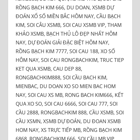
RỒNG BẠCH KIM 666, DU DOAN, XSMB DỰ
ĐOÁN XỔ SỐ MIỀN BẮC HÔM NAY, CẦU BẠCH
KIM, SOI CÂU XSMB, SOI CAU XSMB VIP, THAM
KHẢO XSMB, BẠCH THỦ LÔ ĐẸP NHẤT HÔM
NAY, DỰ ĐOÁN GIẢI ĐẶC BIỆT HÔM NAY,
RỒNG BẠCH KIM 7777, SOI CAU 188, XO SỐ
HÔM NAY, SOI CAU RONGBACHKIM, TRUC TIEP
KET QUA XSMB, CAU DEP 88,
RONGBACHKIM888, SOI CẦU BACH KIM,
MIENBAC, DU DOAN XO SO MIEN BAC HOM
NAY, SOI CAU XS MB, RONG BACH KIM666, KẾT
QUA XO SO, SOI CAU 6666, SOI CAU 777, SOI
CẦU 2888, RONGBACHKIM 888, CẦU XSMB, SOI
CẦU XSMN, XSMB DỰ ĐOÁN, DU ĐOAN XSMB
HOM NAY, XS TRỰC TIẾP MB, RỒNG BẠCH KIM
6868, RONGBACHKIM 666, SOI CẦU MB VIP,