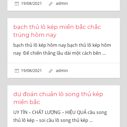
19/08/2021
admin
cả
nước.
bạch thủ lô kép miền bắc chắc
trúng hôm nay
bạch thủ lô kép hôm nay bạch thủ lô kép hôm
nay Để chiến thắng lâu dài một cách bền
…
19/08/2021
admin
dự đoán chuẩn lô song thủ kép
miền bắc
UY TÍN – CHẤT LƯỢNG – HIỆU QUẢ cầu song
thủ lô kép – soi cầu lô song thủ kép
…