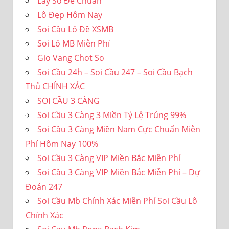
Lấy Số Đề Chuẩn
Lô Đẹp Hôm Nay
Soi Cầu Lô Đề XSMB
Soi Lô MB Miễn Phí
Gio Vang Chot So
Soi Cầu 24h – Soi Cầu 247 – Soi Cầu Bạch
Thủ CHÍNH XÁC
SOI CẦU 3 CÀNG
Soi Cầu 3 Càng 3 Miền Tỷ Lệ Trúng 99%
Soi Cầu 3 Càng Miền Nam Cực Chuẩn Miễn
Phí Hôm Nay 100%
Soi Cầu 3 Càng VIP Miền Bắc Miễn Phí
Soi Cầu 3 Càng VIP Miền Bắc Miễn Phí – Dự
Đoán 247
Soi Cầu Mb Chính Xác Miễn Phí Soi Cầu Lô
Chính Xác