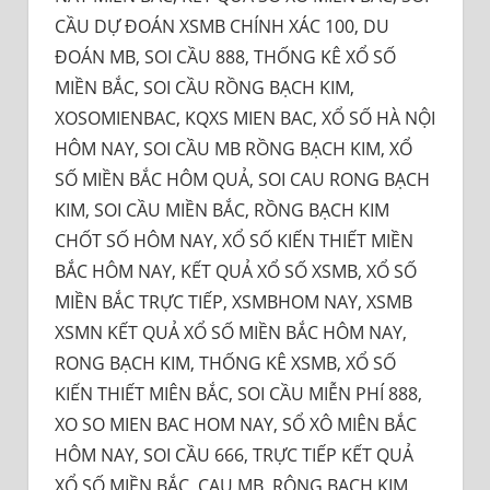
CẦU DỰ ĐOÁN XSMB CHÍNH XÁC 100, DU
ĐOÁN MB, SOI CẦU 888, THỐNG KÊ XỔ SỐ
MIỀN BẮC, SOI CẦU RỒNG BẠCH KIM,
XOSOMIENBAC, KQXS MIEN BAC, XỔ SỐ HÀ NỘI
HÔM NAY, SOI CẦU MB RỒNG BẠCH KIM, XỔ
SỐ MIỀN BẮC HÔM QUẢ, SOI CAU RONG BẠCH
KIM, SOI CẦU MIỀN BẮC, RỒNG BẠCH KIM
CHỐT SỐ HÔM NAY, XỔ SỐ KIẾN THIẾT MIỀN
BẮC HÔM NAY, KẾT QUẢ XỔ SỐ XSMB, XỔ SỐ
MIỀN BẮC TRỰC TIẾP, XSMBHOM NAY, XSMB
XSMN KẾT QUẢ XỔ SỐ MIỀN BẮC HÔM NAY,
RONG BẠCH KIM, THỐNG KÊ XSMB, XỔ SỐ
KIẾN THIẾT MIÊN BẮC, SOI CẦU MIỄN PHÍ 888,
XO SO MIEN BAC HOM NAY, SỔ XÔ MIÊN BẮC
HÔM NAY, SOI CẦU 666, TRỰC TIẾP KẾT QUẢ
XỔ SỐ MIỀN BẮC, CAU MB, RÔNG BẠCH KIM,