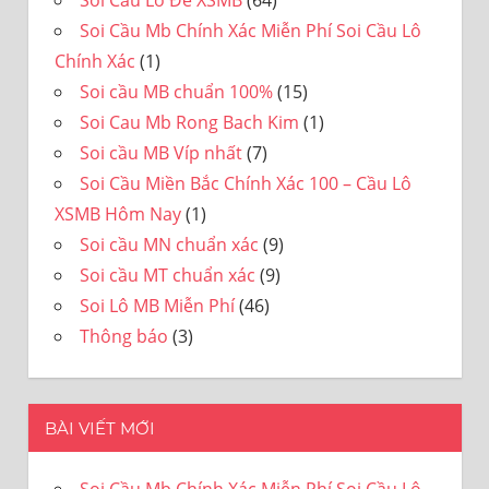
Soi Cầu Lô Đề XSMB
(64)
Soi Cầu Mb Chính Xác Miễn Phí Soi Cầu Lô
Chính Xác
(1)
Soi cầu MB chuẩn 100%
(15)
Soi Cau Mb Rong Bach Kim
(1)
Soi cầu MB Víp nhất
(7)
Soi Cầu Miền Bắc Chính Xác 100 – Cầu Lô
XSMB Hôm Nay
(1)
Soi cầu MN chuẩn xác
(9)
Soi cầu MT chuẩn xác
(9)
Soi Lô MB Miễn Phí
(46)
Thông báo
(3)
BÀI VIẾT MỚI
Soi Cầu Mb Chính Xác Miễn Phí Soi Cầu Lô