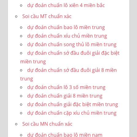
dự đoán chuẩn lô xiên 4 miền bắc
Soi cầu MT chuẩn xác
dự đoán chuẩn bao lô miền trung
dự đoán chuẩn xíu chủ miền trung
dự đoán chuẩn song thủ lô miền trung
dự đoán chuẩn sớ đầu đuôi giải đặc biệt
miền trung
dự đoán chuẩn sớ đầu đuôi giải 8 miền
trung
dự đoán chuẩn lô 3 số miền trung
dự đoán chuẩn giải 8 miền trung
dự đoán chuẩn giải đặc biệt miền trung
dự đoán chuẩn cặp xíu chủ miền trung
Soi cầu MN chuẩn xác
dự đoán chuẩn bao lô miền nam