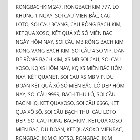
RONGBACHKIM 247, RONGBACHKIM 777, LO
KHUNG 1 NGAY, SOI CAU MIEN BẮC, CAU
LOTO, SOI CAU 3CANG, CẦU RÔNG BACH KIM,
KETQUA XOSO, KẾT QUẢ XỔ SỐ MIÊN BẮC
NGÀY HÔM NAY, SOI CÂU MB RÔNG BACH KIM,
RONG VANG BẠCH KIM, SOI CÂU 4 SO VIP, DÀN
ĐỀ RỒNG BẠCH KIM, XS MB SOI CAU, SOI CAU
XOSO, KQ XS HÔM NAY, KQ XS MIỀN BẮC HÔM
NAY, KẾT QUANET, SOI CAU XS MB VIP, DU
ĐOÁN KẾT QUẢ XỔ SỐ MIỀN BẮC, LÔ DEP HÔM
NAY, SOI CÂU 9999, BACH THU LÔ, SOI CẦU
BAC NHO, KET QUAXOSO, SOI CÂU 6666, KET
QUA XÔ SỐ, SOI CẦU BẠCH THU, CẦU LOTO
ĐẸP, SOI CAU RONG BACHKIM, KETQUA XOSO
MIEN BAC, DU ĐOÁN, KETQUASOXO MIENBAC,
RONGBACHKIM CHOTSO, RONGBACHKIM