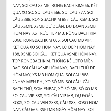
NAY, SOI CAU XS MB, RONG BACH KIM666, KẾT
QUA XO SO, SOI CAU 6666, SOI CAU 777, SOI
CẦU 2888, RONGBACHKIM 888, CẦU XSMB, SOI
CẦU XSMN, XSMB DỰ ĐOÁN, DU ĐOAN XSMB
HOM NAY, XS TRỰC TIẾP MB, RỒNG BẠCH KIM
6868, RONGBACHKIM 666, SOI CẦU MB VIP,
KẾT QUA XO SO HOM NAY, LÔ ĐẸP HÔM NAY
188, XSMB SOI CẦU, KET QUA XSMB HÔM NAY,
TOP RONGBACHKIM, THỐNG KÊ LOTO MIỀN
BẮC, SOI CÂU XSMB HÔM NAY, BẠCH THỦ DE
HÔM NAY, XS MB HOM QUA, SOI CAU 888
2NHAY MIEN PHI, XO SÔ MB, SOI CÂU, CẦU
BẠCH THỦ, SOMIENBAC, XÔ SỐ MB, SỐ XO MB,
SOI CAU VIP 888, SOI CẦU VIP MB, DỰ ĐOÁN
KQXS, SOI CAU WIN 2888, CẦU 888, XOSO HOM
NAY, CẦU 666, XSKTMB NGÀY HÔM NAY, SOI