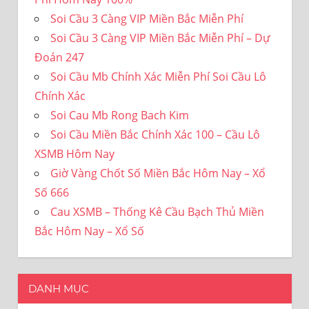
Soi Cầu 3 Càng VIP Miền Bắc Miễn Phí
Soi Cầu 3 Càng VIP Miền Bắc Miễn Phí – Dự
Đoán 247
Soi Cầu Mb Chính Xác Miễn Phí Soi Cầu Lô
Chính Xác
Soi Cau Mb Rong Bach Kim
Soi Cầu Miền Bắc Chính Xác 100 – Cầu Lô
XSMB Hôm Nay
Giờ Vàng Chốt Số Miền Bắc Hôm Nay – Xổ
Số 666
Cau XSMB – Thống Kê Cầu Bạch Thủ Miền
Bắc Hôm Nay – Xổ Số
DANH MỤC