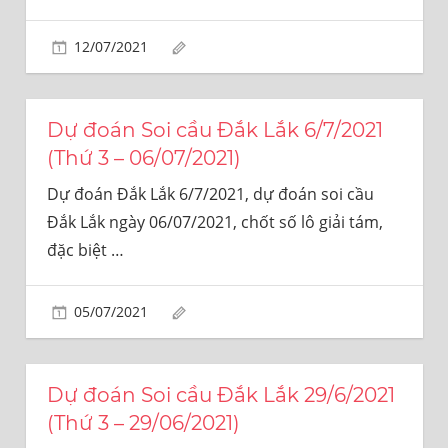
12/07/2021
Dự đoán Soi cầu Đắk Lắk 6/7/2021
(Thứ 3 – 06/07/2021)
Dự đoán Đắk Lắk 6/7/2021, dự đoán soi cầu
Đắk Lắk ngày 06/07/2021, chốt số lô giải tám,
đặc biệt
…
05/07/2021
Dự đoán Soi cầu Đắk Lắk 29/6/2021
(Thứ 3 – 29/06/2021)