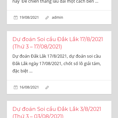
nay Để chiến thắng lâu dài một cách bền
…
19/08/2021
admin
Dự đoán Soi cầu Đắk Lắk 17/8/2021
(Thứ 3 – 17/08/2021)
Dự đoán Đắk Lắk 17/8/2021, dự đoán soi cầu
Đắk Lắk ngày 17/08/2021, chốt số lô giải tám,
đặc biệt
…
16/08/2021
Dự đoán Soi cầu Đắk Lắk 3/8/2021
(Thứ 3 – 03/08/2021)