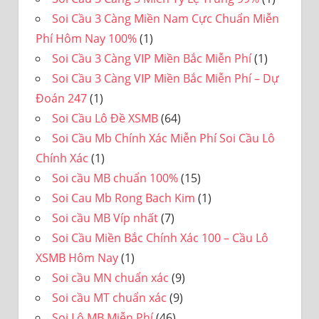
Soi Cầu 3 Càng Miền Nam Cực Chuẩn Miễn
Phí Hôm Nay 100%
(1)
Soi Cầu 3 Càng VIP Miền Bắc Miễn Phí
(1)
Soi Cầu 3 Càng VIP Miền Bắc Miễn Phí – Dự
Đoán 247
(1)
Soi Cầu Lô Đề XSMB
(64)
Soi Cầu Mb Chính Xác Miễn Phí Soi Cầu Lô
Chính Xác
(1)
Soi cầu MB chuẩn 100%
(15)
Soi Cau Mb Rong Bach Kim
(1)
Soi cầu MB Víp nhất
(7)
Soi Cầu Miền Bắc Chính Xác 100 – Cầu Lô
XSMB Hôm Nay
(1)
Soi cầu MN chuẩn xác
(9)
Soi cầu MT chuẩn xác
(9)
Soi Lô MB Miễn Phí
(46)