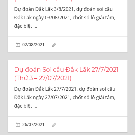
Dự đoán Đắk Lắk 3/8/2021, dự đoán soi cầu
Đắk Lắk ngày 03/08/2021, chốt số lô giải tám,
đặc biệt
…
02/08/2021
Dự đoán Soi cầu Đắk Lắk 27/7/2021
(Thứ 3 – 27/07/2021)
Dự đoán Đắk Lắk 27/7/2021, dự đoán soi cầu
Đắk Lắk ngày 27/07/2021, chốt số lô giải tám,
đặc biệt
…
26/07/2021