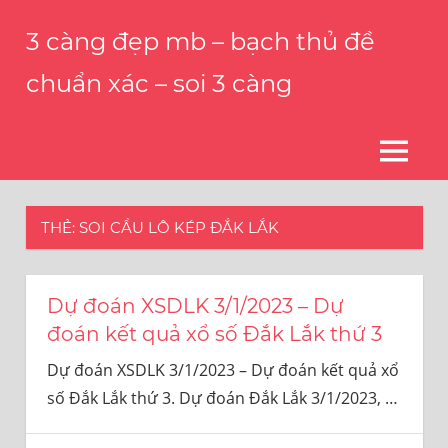
Skip
3 càng đẹp mb – bạch thủ đề
to
content
chuẩn xác – soi 3 càng
Chúng
tôi
tự
MENU
hào
là
sự
THẺ:
SOI CẦU LÔ KÉP ĐẮK LẮK
lựa
chọn
hàng
Dự đoán XSDLK 3/1/2023 – Dự
đầu
đoán kết quả xổ số Đắk Lắk thứ 3
của
hàng
Dự đoán XSDLK 3/1/2023 – Dự đoán kết quả xổ
ngàn
số Đắk Lắk thứ 3. Dự đoán Đắk Lắk 3/1/2023,
…
khách
hàng
trên