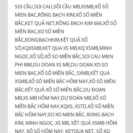
SOI CẦU,SOI CAU,SÔI CẦU MB,XSMB,XỔ SỐ
MIEN BAC,RỒNG BẠCH KIM,XỔ SỐ MIÊN
BẮC,KET QUẢ NET,RỒNG BẠCH KIM 666,XỔ SỐ
MIỀN BAC,XO SỐ MIỀN
BẮC,RONGBẠCHKIM,KẾT QUẢ XỔ
SỐ,KQXSMB,KET QUA XS MB,KQ XSMB,MINH
NGỌC,XÔ SỐ,XỔ SO MIỀN BẮC,SOI CAU MIEN
PHI 888,DU DOAN XS MB,DU DOAN XO SO
MIEN BAC,XỔ SỐ MIỀN BẮC, SXMB,KẾT QUA
XSMB,XỔ SỐ MIÊN BẮC HÔM NAY,XÔ SÔ MIÊN
BĂC,KẾT QUẢ XỔ SỐ MIỀN BẮC,DU ĐOAN
MB,XS MB HÔM NAY,DỰ ĐOÁN MB,XỔ SỐ
MIỀN BẮC HÔM NAY,KQXS, XSTD,XÔ SỐ MIỀN
BẮC HÔM NAY,SO XO MIEN BẮC, RONG BACH
KIM, MINH NGOC, XS MB, KÊT QUẢ XSMB HÔM
NAY, XỔ SỐ HÔM NAY, KETQUA NET, SỐ XO