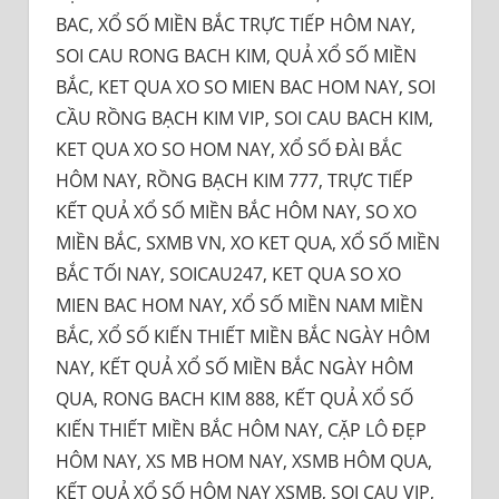
BAC, XỔ SỐ MIỀN BẮC TRỰC TIẾP HÔM NAY,
SOI CAU RONG BACH KIM, QUẢ XỔ SỐ MIỀN
BẮC, KET QUA XO SO MIEN BAC HOM NAY, SOI
CẦU RỒNG BẠCH KIM VIP, SOI CAU BACH KIM,
KET QUA XO SO HOM NAY, XỔ SỐ ĐÀI BẮC
HÔM NAY, RỒNG BẠCH KIM 777, TRỰC TIẾP
KẾT QUẢ XỔ SỐ MIỀN BẮC HÔM NAY, SO XO
MIỀN BẮC, SXMB VN, XO KET QUA, XỔ SỐ MIỀN
BẮC TỐI NAY, SOICAU247, KET QUA SO XO
MIEN BAC HOM NAY, XỔ SỐ MIỀN NAM MIỀN
BẮC, XỔ SỐ KIẾN THIẾT MIỀN BẮC NGÀY HÔM
NAY, KẾT QUẢ XỔ SỐ MIỀN BẮC NGÀY HÔM
QUA, RONG BACH KIM 888, KẾT QUẢ XỔ SỐ
KIẾN THIẾT MIỀN BẮC HÔM NAY, CẶP LÔ ĐẸP
HÔM NAY, XS MB HOM NAY, XSMB HÔM QUA,
KẾT QUẢ XỔ SỐ HÔM NAY XSMB, SOI CAU VIP,